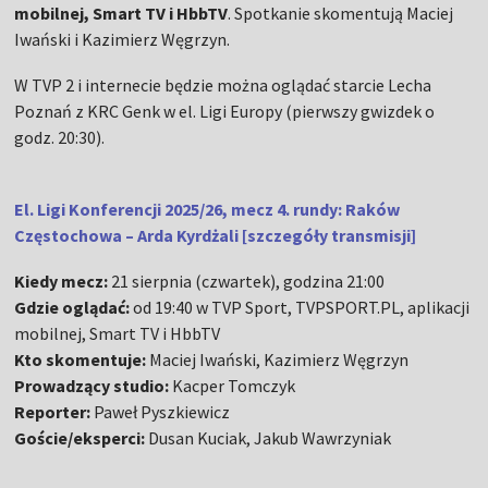
mobilnej, Smart TV i HbbTV
. Spotkanie skomentują Maciej
Iwański i Kazimierz Węgrzyn.
W TVP 2 i internecie będzie można oglądać starcie Lecha
Poznań z KRC Genk w el. Ligi Europy (pierwszy gwizdek o
godz. 20:30).
El. Ligi Konferencji 2025/26, mecz 4. rundy: Raków
Częstochowa – Arda Kyrdżali [szczegóły transmisji
]
Kiedy mecz:
21 sierpnia (czwartek), godzina 21:00
Gdzie oglądać:
od 19:40 w TVP Sport, TVPSPORT.PL, aplikacji
mobilnej, Smart TV i HbbTV
Kto skomentuje:
Maciej Iwański, Kazimierz Węgrzyn
Prowadzący studio:
Kacper Tomczyk
Reporter:
Paweł Pyszkiewicz
Goście/eksperci:
Dusan Kuciak, Jakub Wawrzyniak