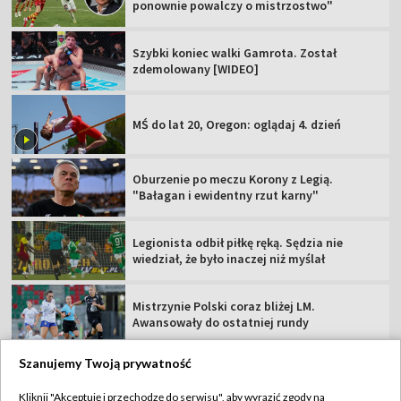
ponownie powalczy o mistrzostwo"
Szybki koniec walki Gamrota. Został
zdemolowany [WIDEO]
MŚ do lat 20, Oregon: oglądaj 4. dzień
Oburzenie po meczu Korony z Legią.
"Bałagan i ewidentny rzut karny"
Legionista odbił piłkę ręką. Sędzia nie
wiedział, że było inaczej niż myślał
Mistrzynie Polski coraz bliżej LM.
Awansowały do ostatniej rundy
Szanujemy Twoją prywatność
Kliknij "Akceptuję i przechodzę do serwisu", aby wyrazić zgody na