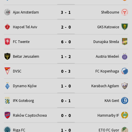
3 - 1
Ajax Amsterdam
Shelbourne
2 - 0
Hapoel Tel Aviv
GKS Katowice
6 - 0
FC Twente
Dunajska Streda
1 - 2
Beitar Jerusalem
Austria Wiedeń
0 - 3
DVSC
FC Kopenhaga
1 - 0
Dynamo Kijów
Karabach Agdam
0 - 1
IFK Goteborg
KAA Gent
0 - 0
Raków Częstochowa
Hammarby IF
1 - 0
Riga FC
ETO FC Gyor