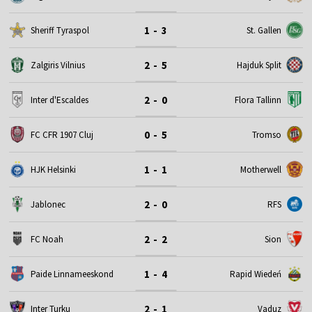
1 - 3
Sheriff Tyraspol
St. Gallen
2 - 5
Zalgiris Vilnius
Hajduk Split
2 - 0
Inter d'Escaldes
Flora Tallinn
0 - 5
FC CFR 1907 Cluj
Tromso
1 - 1
HJK Helsinki
Motherwell
2 - 0
Jablonec
RFS
2 - 2
FC Noah
Sion
1 - 4
Paide Linnameeskond
Rapid Wiedeń
2 - 1
Inter Turku
Vaduz