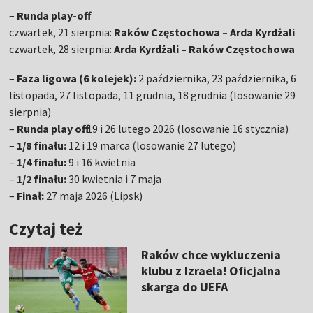
–
Runda play-off
czwartek, 21 sierpnia:
Raków Częstochowa – Arda Kyrdżali
czwartek, 28 sierpnia:
Arda Kyrdżali – Raków Częstochowa
–
Faza ligowa (6 kolejek):
2 października, 23 października, 6
listopada, 27 listopada, 11 grudnia, 18 grudnia (losowanie 29
sierpnia)
–
Runda play off:
19 i 26 lutego 2026 (losowanie 16 stycznia)
–
1/8 finału:
12 i 19 marca (losowanie 27 lutego)
–
1/4 finału:
9 i 16 kwietnia
–
1/2 finału:
30 kwietnia i 7 maja
–
Finał:
27 maja 2026 (Lipsk)
Czytaj też
Raków chce wykluczenia
klubu z Izraela! Oficjalna
skarga do UEFA