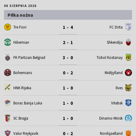
06 SIERPNIA 2026
Piłka nożna
1 - 4
Tre Fiori
FC Drita
2 - 1
Hibernian
Shkendija
3 - 0
FK Partizan Belgrad
Tobol Kostanay
0 - 2
Bohemians
Midtjylland
1 - 0
HNK Rijeka
Ilves
1 - 0
Borac Banja Luka
Vitebsk
1 - 0
SC Braga
Dinamo Minsk
0 - 2
Valur Reykjavik
Nordsjaelland