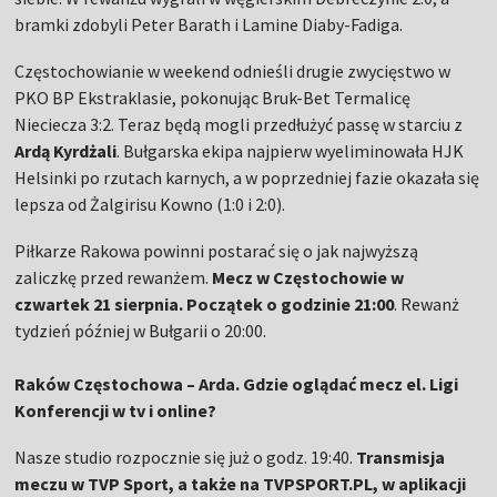
bramki zdobyli Peter Barath i Lamine Diaby-Fadiga.
Częstochowianie w weekend odnieśli drugie zwycięstwo w
PKO BP Ekstraklasie, pokonując Bruk-Bet Termalicę
Nieciecza 3:2. Teraz będą mogli przedłużyć passę w starciu z
Ardą Kyrdżali
. Bułgarska ekipa najpierw wyeliminowała HJK
Helsinki po rzutach karnych, a w poprzedniej fazie okazała się
lepsza od Żalgirisu Kowno (1:0 i 2:0).
Piłkarze Rakowa powinni postarać się o jak najwyższą
zaliczkę przed rewanżem.
Mecz w Częstochowie w
czwartek 21 sierpnia. Początek o godzinie 21:00
. Rewanż
tydzień później w Bułgarii o 20:00.
Raków Częstochowa – Arda. Gdzie oglądać mecz el. Ligi
Konferencji w tv i online?
Nasze studio rozpocznie się już o godz. 19:40.
Transmisja
meczu w TVP Sport, a także na TVPSPORT.PL, w aplikacji