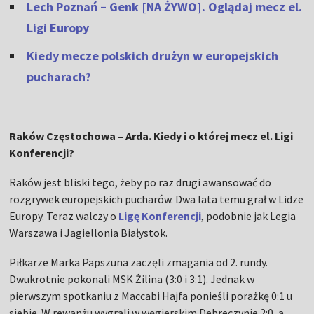
Lech Poznań – Genk [NA ŻYWO]. Oglądaj mecz el.
Ligi Europy
Kiedy mecze polskich drużyn w europejskich
pucharach?
Raków Częstochowa – Arda. Kiedy i o której mecz el. Ligi
Konferencji?
Raków jest bliski tego, żeby po raz drugi awansować do
rozgrywek europejskich pucharów. Dwa lata temu grał w Lidze
Europy. Teraz walczy o
Ligę Konferencji
, podobnie jak Legia
Warszawa i Jagiellonia Białystok.
Piłkarze Marka Papszuna zaczęli zmagania od 2. rundy.
Dwukrotnie pokonali MSK Żilina (3:0 i 3:1). Jednak w
pierwszym spotkaniu z Maccabi Hajfa ponieśli porażkę 0:1 u
siebie. W rewanżu wygrali w węgierskim Debreczynie 2:0, a