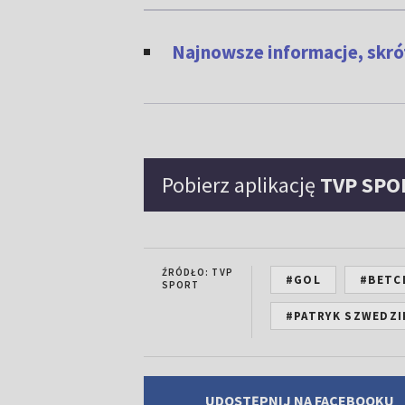
Najnowsze informacje, skrót
Pobierz aplikację
TVP SPO
ŹRÓDŁO: TVP
#GOL
#BETCL
SPORT
#PATRYK SZWEDZI
UDOSTĘPNIJ NA FACEBOOKU