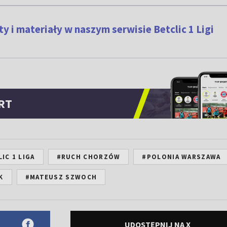
y i materiały w naszym serwisie Betclic 1 Ligi
RT
IC 1 LIGA
#RUCH CHORZÓW
#POLONIA WARSZAWA
K
#MATEUSZ SZWOCH
UDOSTĘPNIJ NA X