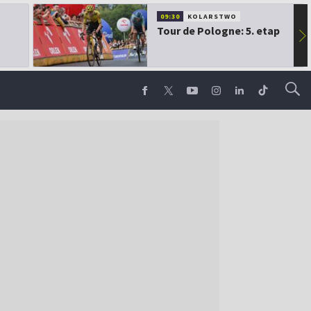
09:30
KOLARSTWO
Tour de Pologne: 5. etap
▶