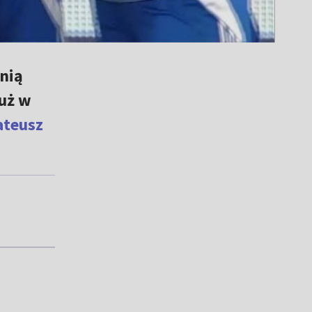
nią
uż w
teusz