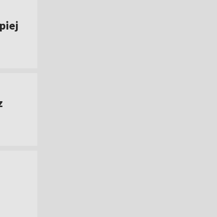
piej
z