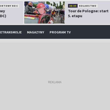
ORTOWY RDC
08:55
KOLARSTWO
owy
Tour de Pologne: start
RDC)
5. etapu
ETRANSMISJE
MAGAZYNY
PROGRAM TV