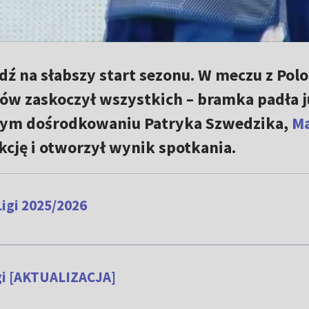
ź na słabszy start sezonu. W meczu z Polo
w zaskoczył wszystkich – bramka padła j
itym dośrodkowaniu Patryka Szwedzika,
Ma
kcję i otworzył wynik spotkania.
Ligi 2025/2026
igi [AKTUALIZACJA]