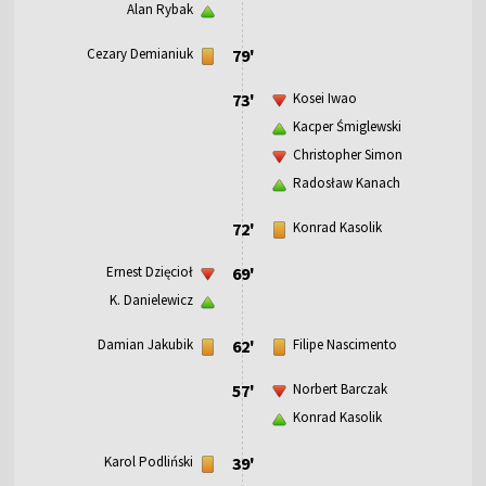
Alan Rybak
Cezary Demianiuk
79'
73'
Kosei Iwao
Kacper Śmiglewski
Christopher Simon
Radosław Kanach
72'
Konrad Kasolik
Ernest Dzięcioł
69'
K. Danielewicz
Damian Jakubik
62'
Filipe Nascimento
57'
Norbert Barczak
Konrad Kasolik
Karol Podliński
39'