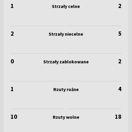
1
2
2
5
0
2
1
4
10
18