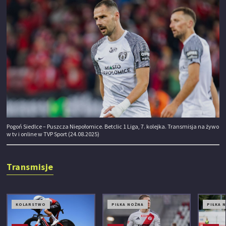
Pogoń Siedlce – Puszcza Niepołomice. Betclic 1 Liga, 7. kolejka. Transmisja na żywo
w tv i online w TVP Sport (24.08.2025)
Transmisje
KOLARSTWO
PIŁKA NOŻNA
PIŁKA 