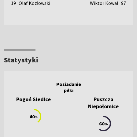
19
Olaf Kozłowski
Wiktor Kowal
97
Statystyki
Pogoń Siedlce
Puszcza
Niepołomice
40
%
60
%