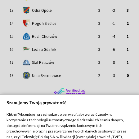
13
Odra Opole
3
-2
3
14
Pogoń Siedlce
3
-1
2
15
Ruch Chorzów
3
-4
1
16
Lechia Gdańsk
3
-6
1
17
Stal Rzeszów
3
-8
1
18
Unia Skierniewice
2
-3
0
Szanujemy Twoją prywatność
Kliknij "Akceptuję i przechodzę do serwisu", aby wyrazić zgody na
korzystanie z technologii automatycznego śledzenia i zbierania danych,
TVP
dostęp do informacji na Twoim urządzeniu końcowym i ich
Abonament TVP
Regulamin TVP
przechowywanie oraz na przetwarzanie Twoich danych osobowych przez
nas, czyli Telewizję Polską S.A. w likwidacji (zwaną dalej również „TVP”),