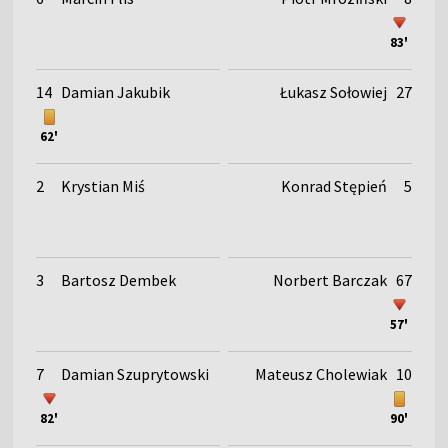
83'
14
Damian Jakubik
Łukasz Sołowiej
27
62'
2
Krystian Miś
Konrad Stępień
5
3
Bartosz Dembek
Norbert Barczak
67
57'
7
Damian Szuprytowski
Mateusz Cholewiak
10
82'
90'