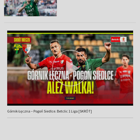
Górnik Łęczna – Pogoń Siedlce. Betclic 1 Liga [SKRÓT]