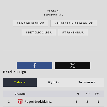
ŹRÓDŁO:
TVPSPORT.PL
#POGOŃ SIEDLCE
#PUSZCZA NIEPOŁOMICE
#BETCLIC 1 LIGA
#TRANSMISJA
Betclic 1 Liga
Tabela
Wyniki
Terminarz
Drużyna
M
+/-
Pkt
1
Pogoń Grodzisk Maz.
3
5
9