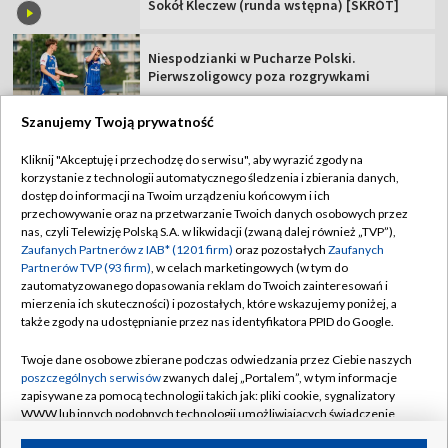
Sokół Kleczew (runda wstępna) [SKRÓT]
Niespodzianki w Pucharze Polski.
Pierwszoligowcy poza rozgrywkami
Szanujemy Twoją prywatność
Kliknij "Akceptuję i przechodzę do serwisu", aby wyrazić zgody na
korzystanie z technologii automatycznego śledzenia i zbierania danych,
TVP
dostęp do informacji na Twoim urządzeniu końcowym i ich
Abonament TVP
Regulamin TVP
przechowywanie oraz na przetwarzanie Twoich danych osobowych przez
nas, czyli Telewizję Polską S.A. w likwidacji (zwaną dalej również „TVP”),
Polityka prywatności
Sklep TVP
Zaufanych Partnerów z IAB* (1201 firm)
oraz pozostałych
Zaufanych
Partnerów TVP (93 firm)
, w celach marketingowych (w tym do
Biuro Reklamy
Moje zgody
zautomatyzowanego dopasowania reklam do Twoich zainteresowań i
mierzenia ich skuteczności) i pozostałych, które wskazujemy poniżej, a
Oferta Handlowa
Biuro reklamy
także zgody na udostępnianie przez nas identyfikatora PPID do Google.
Telegazeta ogłoszenia
Kontakt
Twoje dane osobowe zbierane podczas odwiedzania przez Ciebie naszych
Emisja w TVP
poszczególnych serwisów
zwanych dalej „Portalem”, w tym informacje
zapisywane za pomocą technologii takich jak: pliki cookie, sygnalizatory
Kanały
Rada Programowa
WWW lub innych podobnych technologii umożliwiających świadczenie
dopasowanych i bezpiecznych usług, personalizację treści oraz reklam,
Ogłoszenia przetargowe