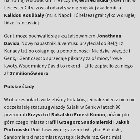
na Romę) w słowackim Trenczynie,
Wilfred Ndidi
(osiem lat w
Leicester City) został odkryty w nigeryjskiej akademii, a
Kalidou Koulibaly
(m.in. Napoli i Chelsea) grał tylko w drugiej
lidze francuskiej.
Gent może pochwalić się ukształtowaniem
Jonathana
Davida
. Nowy napastnik Juventusu przyleciał do Belgii z
Kanady tuż po osiągnięciu pełnoletności. Nie dziwi więc, że i
Genk, i Gent często sprzedaje piłkarzy za ośmiocyfrowe
kwoty. Wspomniany David to rekord – Lille zapłaciło za niego
aż
27 milionów euro
.
Polskie ślady
W obu zespołach widzieliśmy Polaków, jednak żaden z nich nie
doczekał się statusu gwiazdy. Szlaki w Genk w latach 90.
przecierali
Krzysztof Bukalski
i
Ernest Konon
, później do
górniczego miasta trafili
Grzegorz Sandomierski
i
Jakub
Piotrowski
. Podstawowym graczem był tylko Bukalski,
Sandomierski natomiast wystąpił ledwie raz. Gent miał