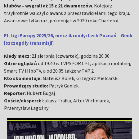
klubów – wygrali aż 15 z 21 dwumeczów
. Kolejorz
trzykrotnie walczył o awans z przedstawicielami tego kraju.
Awansował tylko raz, pokonując w 2020 roku Charleroi.
El. Ligi Europy 2025/26, mecz 4. rundy: Lech Poznań – Genk
[szczegóły transmisji]
Kiedy mecz:
21 sierpnia (czwartek), godzina 20:30
Gdzie oglądać:
od 19:40 w TVPSPORT.PL, aplikacji mobilnej,
Smart TV i HbbTV, a od 20:05 także w TVP 2
Kto skomentuje:
Mateusz Borek, Grzegorz Mielcarski
Prowadzący studio:
Patryk Ganiek
Reporter:
Hubert Bugaj
Goście/eksperci:
Łukasz Trałka, Artur Wichniarek,
Przemysław Łagożny