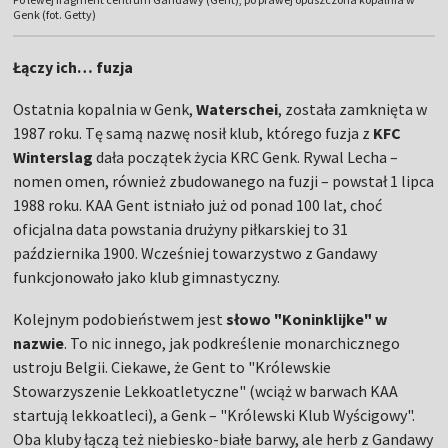
Genk (fot. Getty)
Łączy ich… fuzja
Ostatnia kopalnia w Genk,
Waterschei
, została zamknięta w
1987 roku. Tę samą nazwę nosił klub, którego fuzja z
KFC
Winterslag
dała początek życia KRC Genk. Rywal Lecha –
nomen omen, również zbudowanego na fuzji – powstał 1 lipca
1988 roku. KAA Gent istniało już od ponad 100 lat, choć
oficjalna data powstania drużyny piłkarskiej to 31
października 1900. Wcześniej towarzystwo z Gandawy
funkcjonowało jako klub gimnastyczny.
Kolejnym podobieństwem jest
słowo "Koninklijke" w
nazwie
. To nic innego, jak podkreślenie monarchicznego
ustroju Belgii. Ciekawe, że Gent to "Królewskie
Stowarzyszenie Lekkoatletyczne" (wciąż w barwach KAA
startują lekkoatleci), a Genk – "Królewski Klub Wyścigowy".
Oba kluby łączą też niebiesko-białe barwy, ale herb z Gandawy