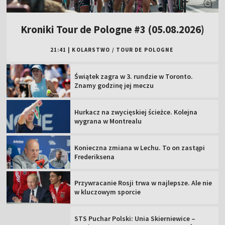
Kroniki Tour de Pologne #3 (05.08.2026)
21:41
|
KOLARSTWO
/
TOUR DE POLOGNE
Świątek zagra w 3. rundzie w Toronto.
Znamy godzinę jej meczu
Hurkacz na zwycięskiej ścieżce. Kolejna
wygrana w Montrealu
Konieczna zmiana w Lechu. To on zastąpi
Frederiksena
Przywracanie Rosji trwa w najlepsze. Ale nie
w kluczowym sporcie
STS Puchar Polski: Unia Skierniewice –