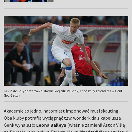
Kevin de Bruyne startował do wielkiej piłki w Genk, choć szlify zbierał też w Gent
(fot. Getty)
Akademie to jedno, natomiast imponować musi skauting.
Oba kluby potrafią wyciągnąć tzw. wonderkida z kapelusza.
Genk wynalazło
Leona Baileya
(właśnie zamienił Aston Villę