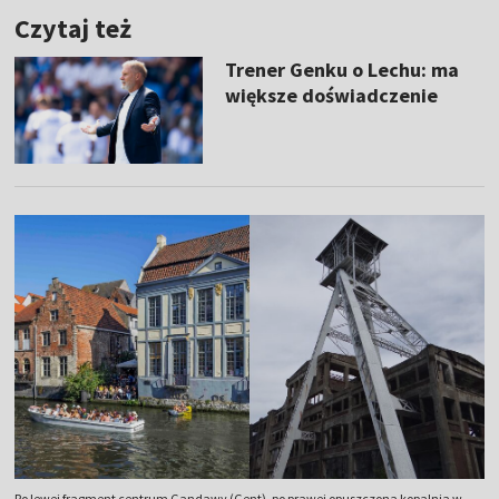
Czytaj też
Trener Genku o Lechu: ma
większe doświadczenie
Po lewej fragment centrum Gandawy (Gent), po prawej opuszczona kopalnia w