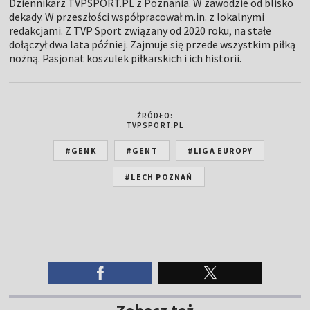
Dziennikarz TVPSPORT.PL z Poznania. W zawodzie od blisko
dekady. W przeszłości współpracował m.in. z lokalnymi
redakcjami. Z TVP Sport związany od 2020 roku, na stałe
dołączył dwa lata później. Zajmuje się przede wszystkim piłką
nożną. Pasjonat koszulek piłkarskich i ich historii.
ŹRÓDŁO:
TVPSPORT.PL
#GENK
#GENT
#LIGA EUROPY
#LECH POZNAŃ