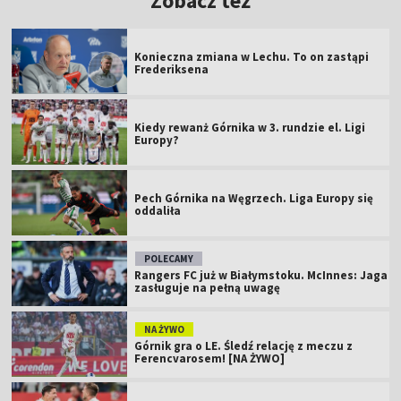
Zobacz też
Konieczna zmiana w Lechu. To on zastąpi
Frederiksena
Kiedy rewanż Górnika w 3. rundzie el. Ligi
Europy?
Pech Górnika na Węgrzech. Liga Europy się
oddaliła
POLECAMY
Rangers FC już w Białymstoku. McInnes: Jaga
zasługuje na pełną uwagę
NA ŻYWO
Górnik gra o LE. Śledź relację z meczu z
Ferencvarosem! [NA ŻYWO]