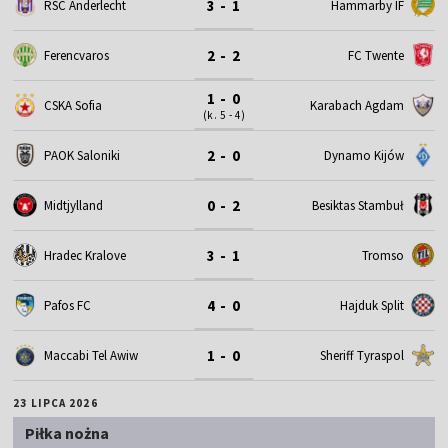
3 - 1
RSC Anderlecht
Hammarby IF
2 - 2
Ferencvaros
FC Twente
1 - 0
CSKA Sofia
Karabach Agdam
(k. 5 - 4)
2 - 0
PAOK Saloniki
Dynamo Kijów
0 - 2
Midtjylland
Besiktas Stambuł
3 - 1
Hradec Kralove
Tromso
4 - 0
Pafos FC
Hajduk Split
1 - 0
Maccabi Tel Awiw
Sheriff Tyraspol
23 LIPCA 2026
Piłka nożna