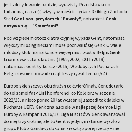
jest zdecydowanie bardziej wyrazisty. Przedstawia on
Indianina, na cześć wizyty w mieście cyrku z Dzikiego Zachodu.
Stąd
Gent nosi przydomek "Bawoły"
, natomiast
Genk
nazywa się… "Smerfami"
.
Pod względem otoczki atrakcyjniej wypada Gent, natomiast
większymi osiągnięciami może pochwalić się Genk. O wiele
młodszy klub ma na koncie więcej mistrzostw Belgii. Genk
triumfował czterokrotnie (1999, 2002, 2011 i 2019),
natomiast Gent tylko raz (2015). W zdobytych Pucharach
Belgii również prowadzi najbliższy rywal Lecha (5:4).
Europejskie szczyty obu drużyn to ćwierćfinały. Gent dotarło
do tej samej fazy Ligi Konferencji co Kolejorz w sezonie
2022/23, a nieco ponad 20 lat wcześniej zaszedł tak daleko w
Pucharze UEFA. Genk znalazło się w najlepszej ósemce Ligi
Europy w kampanii 2016/17. Liga Mistrzów? Genk awansował
do niej trzykrotnie, ale to Gent w jedynym starcie wyszło z
grupy. Klub z Gandawy dokonał zresztą sporej rzeczy – nie