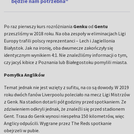
będzie nam potrzebna"
Po raz pierwszy kurs rozróżniania
Genku
od
Gentu
przeszliśmy w 2018 roku. Na oba zespoły w eliminacjach Ligi
Europy trafili polscy reprezentanci – Lech i Jagiellonia
Białystok. Jak na ironię, oba dwumecze zakończyły się
identycznym wynikiem 4:1. Nie znaleźliśmy informacji o tym,
czy jacyś kibice z Poznania lub Białegostoku pomylili miasta.
Pomyłka Anglików
Temat jednak nie jest wzięty z sufitu, na co są dowody. W 2019
roku dwóch fanów Liverpoolu poleciało na mecz Ligi Mistrzów
z Genk. Na stadion dotarli pół godziny przed spotkaniem. Ze
zdziwieniem odkryli jednak, że znaleźli się przed stadionem
Gent. Trasa do Genk wynosi niespełna 150 kilometrów, więc
Anglicy odpuścili. Wygrane przez The Reds spotkanie
obejrzeli w pubie.