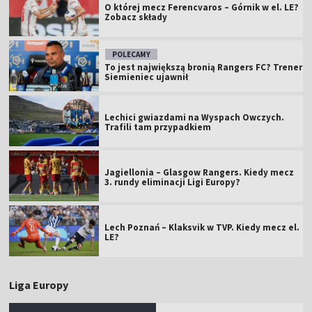
O której mecz Ferencvaros – Górnik w el. LE?
Zobacz składy
POLECAMY
To jest największą bronią Rangers FC? Trener
Siemieniec ujawnił
Lechici gwiazdami na Wyspach Owczych.
Trafili tam przypadkiem
Jagiellonia – Glasgow Rangers. Kiedy mecz
3. rundy eliminacji Ligi Europy?
Lech Poznań – Klaksvik w TVP. Kiedy mecz el.
LE?
Liga Europy