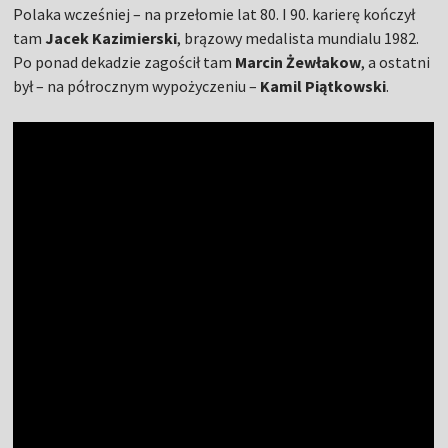
Polaka wcześniej – na przełomie lat 80. I 90. karierę kończył
tam
Jacek Kazimierski
, brązowy medalista mundialu 1982.
Po ponad dekadzie zagościł tam
Marcin Żewłakow
, a ostatni
był – na półrocznym wypożyczeniu –
Kamil Piątkowski
.