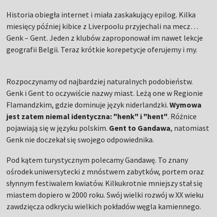
Historia obiegła internet i miała zaskakujący epilog. Kilka
miesięcy później kibice z Liverpoolu przyjechali na mecz…
Genk – Gent. Jeden z klubów zaproponował im nawet lekcje
geografii Belgii. Teraz krótkie korepetycje oferujemy i my.
Rozpoczynamy od najbardziej naturalnych podobieństw.
Genk i Gent to oczywiście nazwy miast. Leżą one w Regionie
Flamandzkim, gdzie dominuje język niderlandzki.
Wymowa
jest zatem niemal identyczna: "henk" i "hent"
. Różnice
pojawiają się w języku polskim.
Gent to Gandawa
, natomiast
Genk nie doczekał się swojego odpowiednika.
Pod kątem turystycznym polecamy Gandawę. To znany
ośrodek uniwersytecki z mnóstwem zabytków, portem oraz
słynnym festiwalem kwiatów. Kilkukrotnie mniejszy stał się
miastem dopiero w 2000 roku. Swój wielki rozwój w XX wieku
zawdzięcza odkryciu wielkich pokładów węgla kamiennego.