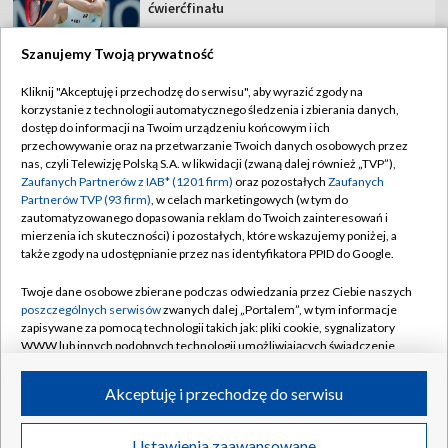
ćwierćfinału
Szanujemy Twoją prywatność
Kliknij "Akceptuję i przechodzę do serwisu", aby wyrazić zgody na
korzystanie z technologii automatycznego śledzenia i zbierania danych,
TVP
dostęp do informacji na Twoim urządzeniu końcowym i ich
Abonament TVP
Regulamin TVP
przechowywanie oraz na przetwarzanie Twoich danych osobowych przez
nas, czyli Telewizję Polską S.A. w likwidacji (zwaną dalej również „TVP”),
Polityka prywatności
Sklep TVP
Zaufanych Partnerów z IAB* (1201 firm)
oraz pozostałych
Zaufanych
Partnerów TVP (93 firm)
, w celach marketingowych (w tym do
Biuro Reklamy
Moje zgody
zautomatyzowanego dopasowania reklam do Twoich zainteresowań i
mierzenia ich skuteczności) i pozostałych, które wskazujemy poniżej, a
Oferta Handlowa
Biuro reklamy
także zgody na udostępnianie przez nas identyfikatora PPID do Google.
Telegazeta ogłoszenia
Kontakt
Twoje dane osobowe zbierane podczas odwiedzania przez Ciebie naszych
Emisja w TVP
poszczególnych serwisów
zwanych dalej „Portalem”, w tym informacje
zapisywane za pomocą technologii takich jak: pliki cookie, sygnalizatory
Kanały
Rada Programowa
WWW lub innych podobnych technologii umożliwiających świadczenie
dopasowanych i bezpiecznych usług, personalizację treści oraz reklam,
Ogłoszenia przetargowe
udostępnianie funkcji mediów społecznościowych oraz analizowanie
©2026 Telewizja Polska Spółka Akcyjna w likwidacji
Akceptuję i przechodzę do serwisu
ruchu w Internecie.
Akademia Telewizyjna
Informacje o nadawcy
Twoje dane osobowe zbierane podczas odwiedzania przez Ciebie
Ustawienia zaawansowane