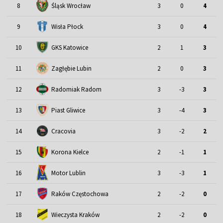
Śląsk Wrocław
8
3
0
4
9
Wisła Płock
3
0
4
10
GKS Katowice
2
1
3
11
Zagłębie Lubin
2
0
3
12
Radomiak Radom
3
-3
3
13
Piast Gliwice
3
-4
3
14
Cracovia
3
-2
2
15
Korona Kielce
2
-1
1
Motor Lublin
16
3
-3
1
17
Raków Częstochowa
2
-2
0
18
Wieczysta Kraków
2
-2
0