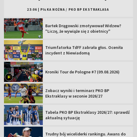
23:06
|
PIŁKA NOŻNA
/
PKO BP EKSTRAKLASA
Bartek Drągowski zmotywował Widzew?
"Liczę, że wywiąże się z obietnicy"
Triumfatorka TdFF zabrała głos. Oceniła
incydent z Niewiadomą
Kroniki Tour de Pologne #7 (09.08.2026)
Zobacz wyniki i terminarz PKO BP
Ekstraklasy w sezonie 2026/27
Tabela PKO BP Ekstraklasy 2026/27: sprawdź
aktualną sytuację
Trudny bój wiceliderki rankingu. Awans do