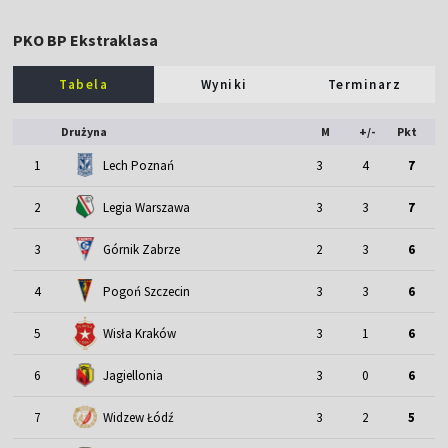
PKO BP Ekstraklasa
Tabela
Wyniki
Terminarz
Drużyna
M
+/-
Pkt
1
Lech Poznań
3
4
7
2
Legia Warszawa
3
3
7
3
Górnik Zabrze
2
3
6
4
Pogoń Szczecin
3
3
6
5
Wisła Kraków
3
1
6
6
Jagiellonia
3
0
6
7
Widzew Łódź
3
2
5