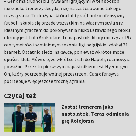
– Genk ma trudności z rywalami grającymi w ten sposób i
nierzadko trenerzy decydują się na zastosowanie takiego
rozwiązania. To drużyna, która lubi grać bardzo ofensywny
futbol i skupia się przede wszystkim na własnym stylu gry.
Idealnym graczem do pokonywania nisko ustawionego bloku
obrony jest Tolu Arokodare. To napastnik, który mierzy aż 197
centymetrów i w minionym sezonie ligi belgijskiej zdobył 21
bramek. Ostatnio siedzi na ławce, ponieważ wkrótce może
opuścić klub. Mówi się, że wkrótce trafi do Napoli, rozmowy są
poważne. Przez to pierwszym napastnikiem jest Hyeon-gyu
Oh, który potrzebuje wolnej przestrzeni. Cała ofensywa
potrzebuje więc jeszcze trochę zgrania.
Czytaj też
Został trenerem jako
nastolatek. Teraz odmienia
grę Kolejorza