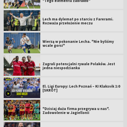
"Tego elementu zabrakło"
Lech ma dylemat po starciu z Farerami.
Rozważa przełożenie meczu
Wierzą w pokonanie Lecha. "Nie byliśmy
wcale gorsi"
Zagrali potencjalni rywale Polaków. Jest
jedna niespodzianka
El. Ligi Europy: Lech Poznań – KI Klaksvik 1:0
[SKRÓT]
"Dzisiaj duża firma przegrywa u nas".
Zadowolenie w Jagiellonii