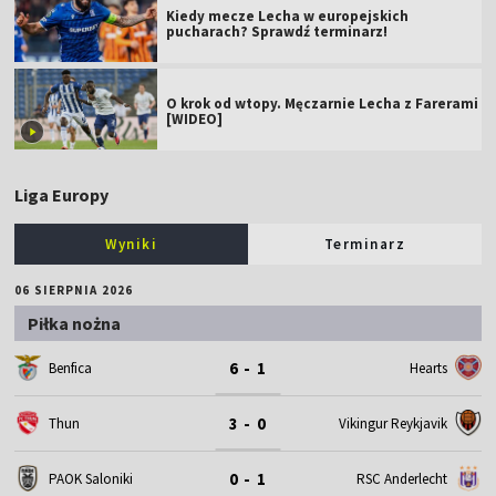
Kiedy mecze Lecha w europejskich
pucharach? Sprawdź terminarz!
O krok od wtopy. Męczarnie Lecha z Farerami
[WIDEO]
Liga Europy
Wyniki
Terminarz
06 SIERPNIA 2026
Piłka nożna
6 - 1
Benfica
Hearts
3 - 0
Thun
Vikingur Reykjavik
0 - 1
PAOK Saloniki
RSC Anderlecht