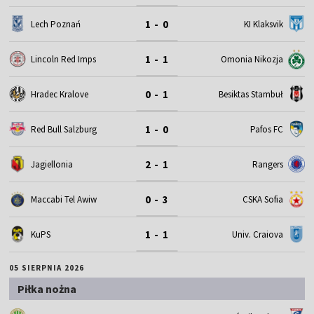
1 - 0
Lech Poznań
KI Klaksvik
1 - 1
Omonia Nikozja
Lincoln Red Imps
0 - 1
Hradec Kralove
Besiktas Stambuł
1 - 0
Red Bull Salzburg
Pafos FC
2 - 1
Jagiellonia
Rangers
0 - 3
Maccabi Tel Awiw
CSKA Sofia
1 - 1
KuPS
Univ. Craiova
05 SIERPNIA 2026
Piłka nożna