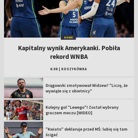
NOWE
Kapitalny wynik Amerykanki. Pobiła
rekord WNBA
6:08
|
KOSZYKÓWKA
Drągowski zmotywował Widzew? "Liczę, że
wywiąże się z obietnicy"
Kolejny gol "Lewego"! Został wybrany
graczem meczu [WIDEO]
"Kwiato" deklaruje przed MŚ: lubię się tam
ścigać