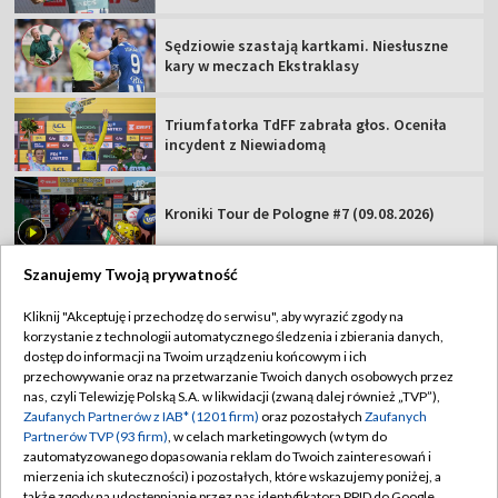
Sędziowie szastają kartkami. Niesłuszne
kary w meczach Ekstraklasy
Triumfatorka TdFF zabrała głos. Oceniła
incydent z Niewiadomą
Kroniki Tour de Pologne #7 (09.08.2026)
Szanujemy Twoją prywatność
Kliknij "Akceptuję i przechodzę do serwisu", aby wyrazić zgody na
korzystanie z technologii automatycznego śledzenia i zbierania danych,
TVP
dostęp do informacji na Twoim urządzeniu końcowym i ich
Abonament TVP
Regulamin TVP
przechowywanie oraz na przetwarzanie Twoich danych osobowych przez
nas, czyli Telewizję Polską S.A. w likwidacji (zwaną dalej również „TVP”),
Polityka prywatności
Sklep TVP
Zaufanych Partnerów z IAB* (1201 firm)
oraz pozostałych
Zaufanych
Partnerów TVP (93 firm)
, w celach marketingowych (w tym do
Biuro Reklamy
Moje zgody
zautomatyzowanego dopasowania reklam do Twoich zainteresowań i
mierzenia ich skuteczności) i pozostałych, które wskazujemy poniżej, a
Oferta Handlowa
Biuro reklamy
także zgody na udostępnianie przez nas identyfikatora PPID do Google.