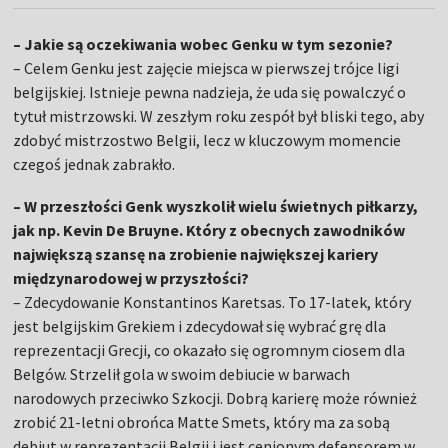
– Jakie są oczekiwania wobec Genku w tym sezonie?
– Celem Genku jest zajęcie miejsca w pierwszej trójce ligi
belgijskiej. Istnieje pewna nadzieja, że uda się powalczyć o
tytuł mistrzowski. W zeszłym roku zespół był bliski tego, aby
zdobyć mistrzostwo Belgii, lecz w kluczowym momencie
czegoś jednak zabrakło.
– W przeszłości Genk wyszkolił wielu świetnych piłkarzy,
jak np. Kevin De Bruyne. Który z obecnych zawodników
największą szansę na zrobienie największej kariery
międzynarodowej w przyszłości?
– Zdecydowanie Konstantinos Karetsas. To 17-latek, który
jest belgijskim Grekiem i zdecydował się wybrać grę dla
reprezentacji Grecji, co okazało się ogromnym ciosem dla
Belgów. Strzelił gola w swoim debiucie w barwach
narodowych przeciwko Szkocji. Dobrą karierę może również
zrobić 21-letni obrońca Matte Smets, który ma za sobą
debiut w reprezentacji Belgii i jest cenionym defensorem w