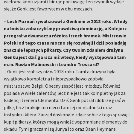
wieloma kontuzjami i biorąc pod uwagę ten czynnik wydaje
się, że Genk jest faworytem w obu meczach.
– Lech Poznań rywalizował z Genkiem w 2018 roku. Wtedy
na boisku zobaczyliśmy prawdziwą dominację, a Kolejorz
przegrał w dwumeczu różnicą trzech bramek. Mistrzowie
Polski od tego czasu mocno się rozwinęli i dziś posiadają
znacznie lepszych piłkarzy. Czy twoim zdaniem drużyna
Genku jest dziś gorsza niż wtedy, kiedy występowali tam
m.in. Rusłan Malinowski i Leandro Trossard?
– Genk jest słabszy niż w 2018 roku. Tamta drużyna była
wyjątkowo kompletna i nieprzypadkowo zdobyła
mistrzostwo Belgii. Obecny zespół jest młodszy. Również
posiada w wiele talentów, lecz nie jest tak kompletny jak za
kadencji trenera Clementa. Dziś Genk potrafi dobrze grać w
piłkę, lecz brakuje mu nieco tamtej mentalności oraz
instynktu kilera. Zarząd doskonale zdaje sobie z tego sprawę i
kupił piłkarzy, którzy mogą wnieść wspomniane elementy do
składu. Tymi graczami są Junya Ito oraz Daan Heymans.