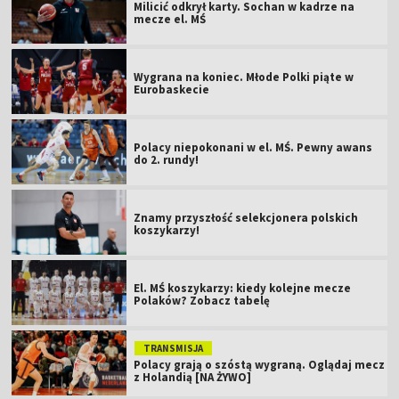
Milicić odkrył karty. Sochan w kadrze na
mecze el. MŚ
Wygrana na koniec. Młode Polki piąte w
Eurobaskecie
Polacy niepokonani w el. MŚ. Pewny awans
do 2. rundy!
Znamy przyszłość selekcjonera polskich
koszykarzy!
El. MŚ koszykarzy: kiedy kolejne mecze
Polaków? Zobacz tabelę
TRANSMISJA
Polacy grają o szóstą wygraną. Oglądaj mecz
z Holandią [NA ŻYWO]