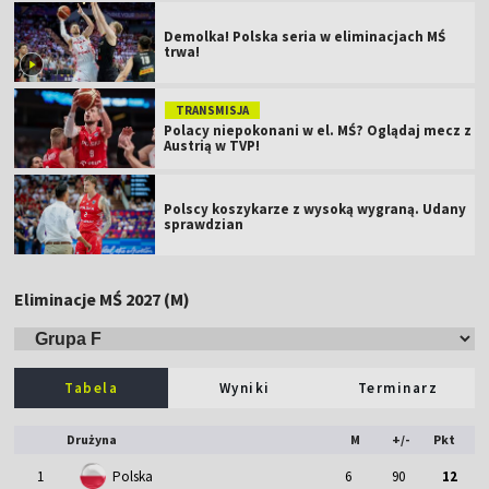
Demolka! Polska seria w eliminacjach MŚ
trwa!
TRANSMISJA
Polacy niepokonani w el. MŚ? Oglądaj mecz z
Austrią w TVP!
Polscy koszykarze z wysoką wygraną. Udany
sprawdzian
Eliminacje MŚ 2027 (M)
Tabela
Wyniki
Terminarz
Drużyna
M
+/-
Pkt
1
Polska
6
90
12