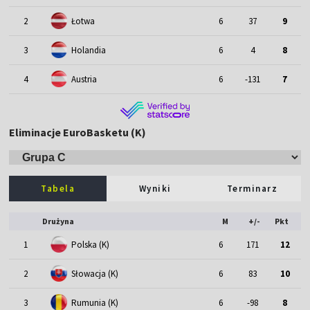
2
Łotwa
6
37
9
3
Holandia
6
4
8
4
Austria
6
-131
7
Eliminacje EuroBasketu (K)
Tabela
Wyniki
Terminarz
Drużyna
M
+/-
Pkt
1
Polska (K)
6
171
12
2
Słowacja (K)
6
83
10
3
Rumunia (K)
6
-98
8