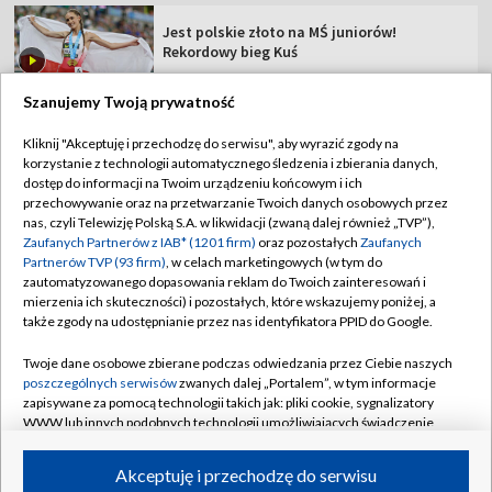
Jest polskie złoto na MŚ juniorów!
Rekordowy bieg Kuś
Szanujemy Twoją prywatność
Kliknij "Akceptuję i przechodzę do serwisu", aby wyrazić zgody na
korzystanie z technologii automatycznego śledzenia i zbierania danych,
TVP
dostęp do informacji na Twoim urządzeniu końcowym i ich
Abonament TVP
Regulamin TVP
przechowywanie oraz na przetwarzanie Twoich danych osobowych przez
nas, czyli Telewizję Polską S.A. w likwidacji (zwaną dalej również „TVP”),
Polityka prywatności
Sklep TVP
Zaufanych Partnerów z IAB* (1201 firm)
oraz pozostałych
Zaufanych
Partnerów TVP (93 firm)
, w celach marketingowych (w tym do
Biuro Reklamy
Moje zgody
zautomatyzowanego dopasowania reklam do Twoich zainteresowań i
mierzenia ich skuteczności) i pozostałych, które wskazujemy poniżej, a
Oferta Handlowa
Biuro reklamy
także zgody na udostępnianie przez nas identyfikatora PPID do Google.
Telegazeta ogłoszenia
Kontakt
Twoje dane osobowe zbierane podczas odwiedzania przez Ciebie naszych
Emisja w TVP
poszczególnych serwisów
zwanych dalej „Portalem”, w tym informacje
zapisywane za pomocą technologii takich jak: pliki cookie, sygnalizatory
Kanały
Rada Programowa
WWW lub innych podobnych technologii umożliwiających świadczenie
dopasowanych i bezpiecznych usług, personalizację treści oraz reklam,
Ogłoszenia przetargowe
udostępnianie funkcji mediów społecznościowych oraz analizowanie
©2026 Telewizja Polska Spółka Akcyjna w likwidacji
Akceptuję i przechodzę do serwisu
ruchu w Internecie.
Akademia Telewizyjna