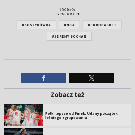
ŹRÓDŁO:
TVPSPORT.PL
#KOSZYKÓWKA
#NBA
#EUROBASKET
#JEREMY SOCHAN
Zobacz też
Polki lepsze od Finek. Udany początek
letniego zgrupowania