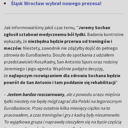
Śląsk Wrocław wybrał nowego prezesa!
Jak informowaliśmy jakiś czas temu, "
Jeremy Sochan
zgłosił sztabowi medycznemu ból łydki.
Badania kontrolne
wykazały, że
niezbędna będzie przerwa od treningów i
meczów
. Niestety, zawodnik nie zdążyłby dojść do pełnego
zdrowia do EuroBasketu. Doszło do spotkania z udziałem
przedstawicieli KoszKadry, San Antonio Spurs oraz rodziny
Jeremiego i jego agenta. Wspólnie podjęto decyzję,
że
najlepszym rozwiązaniem dla zdrowia Sochana będzie
powrót do San Antonio i tam poddanie się rehabilitacji
".
–
Jestem bardzo rozczarowany
, ale z powodu urazu mięśnia
łydki niestety nie będę mógł zagrać dla Polski na tegorocznym
EuroBaskecie. Przez ostatnie kilka miesięcy ciężko na to
pracowałem, a czas treningów i gry z kadrą były niesamowite.
To wyjątkowa grupa i naprawdę cieszyłem się na bycie częścią