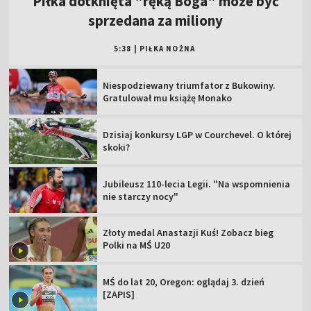
Piłka dotknięta "ręką Boga" może być
sprzedana za miliony
5:38
|
PIŁKA NOŻNA
Niespodziewany triumfator z Bukowiny.
Gratulował mu książę Monako
Dzisiaj konkursy LGP w Courchevel. O której
skoki?
Jubileusz 110-lecia Legii. "Na wspomnienia
nie starczy nocy"
Złoty medal Anastazji Kuś! Zobacz bieg
Polki na MŚ U20
MŚ do lat 20, Oregon: oglądaj 3. dzień
[ZAPIS]