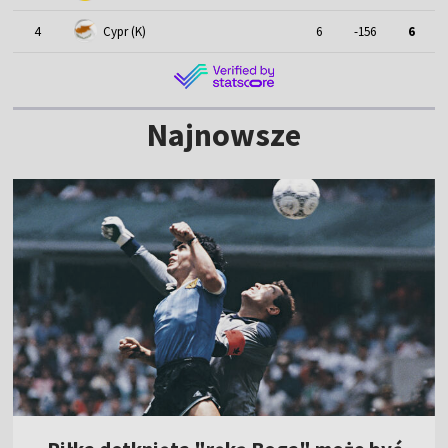
4
Cypr (K)
6
-156
6
Najnowsze