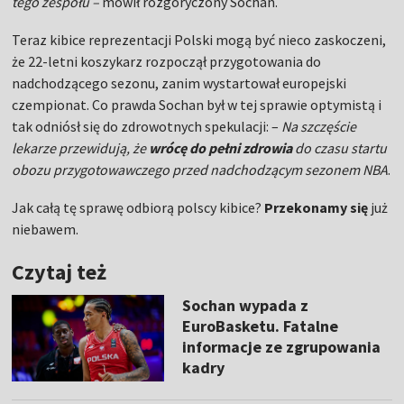
tego zespołu –
mówił rozgoryczony Sochan.
Teraz kibice reprezentacji Polski mogą być nieco zaskoczeni,
że 22-letni koszykarz rozpoczął przygotowania do
nadchodzącego sezonu, zanim wystartował europejski
czempionat. Co prawda Sochan był w tej sprawie optymistą i
tak odniósł się do zdrowotnych spekulacji: –
Na szczęście
lekarze przewidują, że
wrócę do pełni zdrowia
do czasu startu
obozu przygotowawczego przed nadchodzącym sezonem NBA
.
Jak całą tę sprawę odbiorą polscy kibice?
Przekonamy się
już
niebawem.
Czytaj też
Sochan wypada z
EuroBasketu. Fatalne
informacje ze zgrupowania
kadry