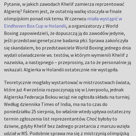
Pytanie, w jakich zawodach Khelif zamierza reprzentować
Algierię? Faktem jest, że ostatnią walkę stoczyła w finale
olimpijskim ponad rok temu. W czerwcu
miała wystąpić w
Eindhoven Box Cup w Holandii
, a organizatorzy z World
Boxing zapowiedzieli, że dopuszczą ją do zawodów jedynie,
jeśli przedstawi genetyczne badania płci. Sprawa zakończyła
się skandalem, bo przedstawiciele World Boxing jednego dnia
wydali oświadczenie ws. testów, w którym wymienili Khelif z
nazwiska, a następnego – przeprosiny, za to że personalnie ją
wskazali. Algierka w Holandii ostatecznie nie wystąpiła.
Teoretycznie mogłaby wystartować w mistrzostwach świata,
które już 4 września rozpoczynają się w Liverpoolu, jednak
Algierska Federacja Boksu wciąż nie ogłosiła składu na turniej.
Według dziennika Times of India, ma na to czas do
poniedziałku 25 sierpnia, bo właśnie wtedy upływa ostateczny
termin zgłoszenia list reprezentantów. Choć byłoby to
dziwne, gdyby Khelif bez żadnego przetarcia z marszu wzięła
udział w MŚ. Podobnie sprawa ma się z mistrzynią olimpijską