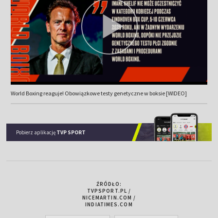
World Boxing reaguje! Obowiązkowe testy genetyczne w boksie [WIDEO]
Pobierz aplikację
TVP SPORT
ŹRÓDŁO:
TVPSPORT.PL /
NICEMARTIN.COM /
INDIATIMES.COM