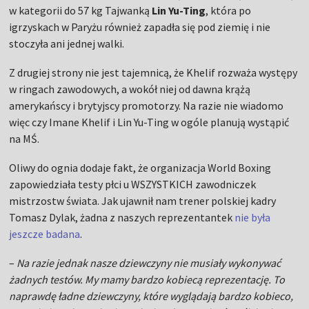
w kategorii do 57 kg Tajwanką
Lin Yu-Ting
, która po
igrzyskach w Paryżu również zapadła się pod ziemię i nie
stoczyła ani jednej walki.
Z drugiej strony nie jest tajemnicą, że Khelif rozważa występy
w ringach zawodowych, a wokół niej od dawna krążą
amerykańscy i brytyjscy promotorzy. Na razie nie wiadomo
więc czy Imane Khelif i Lin Yu-Ting w ogóle planują wystąpić
na MŚ.
Oliwy do ognia dodaje fakt, że organizacja World Boxing
zapowiedziała testy płci u WSZYSTKICH zawodniczek
mistrzostw świata. Jak ujawnił nam trener polskiej kadry
Tomasz Dylak, żadna z naszych reprezentantek
nie była
jeszcze badana
.
–
Na razie jednak nasze dziewczyny nie musiały wykonywać
żadnych testów. My mamy bardzo kobiecą reprezentację. To
naprawdę ładne dziewczyny, które wyglądają bardzo kobieco,