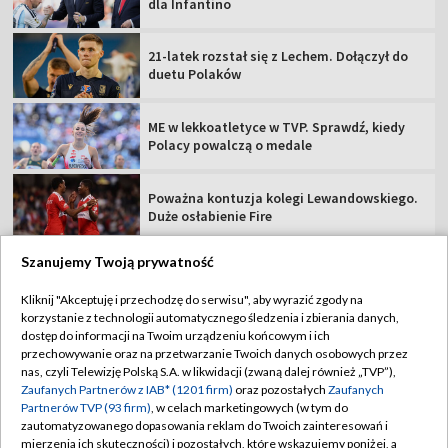
dla Infantino
21-latek rozstał się z Lechem. Dołączył do
duetu Polaków
ME w lekkoatletyce w TVP. Sprawdź, kiedy
Polacy powalczą o medale
Poważna kontuzja kolegi Lewandowskiego.
Duże osłabienie Fire
Szanujemy Twoją prywatność
Kliknij "Akceptuję i przechodzę do serwisu", aby wyrazić zgody na
korzystanie z technologii automatycznego śledzenia i zbierania danych,
TVP
dostęp do informacji na Twoim urządzeniu końcowym i ich
Abonament TVP
Regulamin TVP
przechowywanie oraz na przetwarzanie Twoich danych osobowych przez
nas, czyli Telewizję Polską S.A. w likwidacji (zwaną dalej również „TVP”),
Polityka prywatności
Sklep TVP
Zaufanych Partnerów z IAB* (1201 firm)
oraz pozostałych
Zaufanych
Partnerów TVP (93 firm)
, w celach marketingowych (w tym do
Biuro Reklamy
Moje zgody
zautomatyzowanego dopasowania reklam do Twoich zainteresowań i
mierzenia ich skuteczności) i pozostałych, które wskazujemy poniżej, a