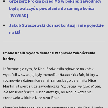
Grzegorz Proksa przed MŚ w boksie: zawodnicy
będą walczyć o powołania do samego końca
[WYWIAD]
Jakub Straszewski doznał kontuzji i nie pojedzie
na MŚ
Imane Khelif wydała dementi w sprawie zakończenia
kariery
Informację o tym, że Khelif odwiesiła rękawice na kołek
wypuścił w świat jej były menedżer
Nasser Yesfah
, który w
rozmowie z dziennikarzami francuskiego dziennika
Nice
Martin
, stwierdził, że zawodniczka "
opuściła nie tylko Niceę,
ale też świat boksu
". Nicea dlatego, bo Khelif wcześniej
trenowała w klubie Nice Azur Boxe.
Słowa Yesfaha spotkały się ze stanowczą reakcją Khelif, która