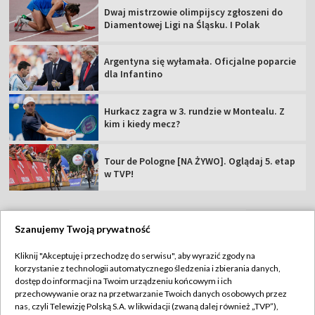
Dwaj mistrzowie olimpijscy zgłoszeni do
Diamentowej Ligi na Śląsku. I Polak
Argentyna się wyłamała. Oficjalne poparcie
dla Infantino
Hurkacz zagra w 3. rundzie w Montealu. Z
kim i kiedy mecz?
Tour de Pologne [NA ŻYWO]. Oglądaj 5. etap
w TVP!
Szanujemy Twoją prywatność
TVP
Kliknij "Akceptuję i przechodzę do serwisu", aby wyrazić zgody na
korzystanie z technologii automatycznego śledzenia i zbierania danych,
Abonament TVP
Regulamin TVP
dostęp do informacji na Twoim urządzeniu końcowym i ich
Polityka prywatności
Sklep TVP
przechowywanie oraz na przetwarzanie Twoich danych osobowych przez
nas, czyli Telewizję Polską S.A. w likwidacji (zwaną dalej również „TVP”),