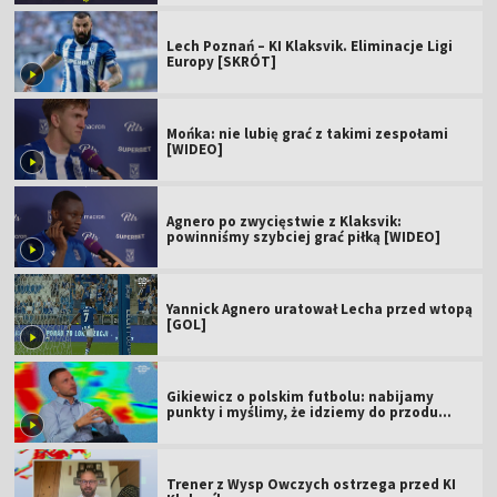
Lech Poznań – KI Klaksvik. Eliminacje Ligi
Europy [SKRÓT]
Mońka: nie lubię grać z takimi zespołami
[WIDEO]
Agnero po zwycięstwie z Klaksvik:
powinniśmy szybciej grać piłką [WIDEO]
Yannick Agnero uratował Lecha przed wtopą
[GOL]
Gikiewicz o polskim futbolu: nabijamy
punkty i myślimy, że idziemy do przodu
[WIDEO]
Trener z Wysp Owczych ostrzega przed KI