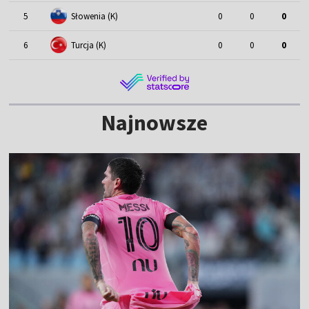
5
Słowenia (K)
0
0
0
6
Turcja (K)
0
0
0
Najnowsze