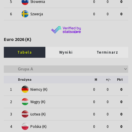
5
Słowenia
0
0
0
6
Szwecja
0
0
0
Euro 2026 (K)
Tabela
Wyniki
Terminarz
Drużyna
M
+/-
Pkt
1
Niemcy (K)
0
0
0
2
Węgry (K)
0
0
0
3
Łotwa (K)
0
0
0
4
Polska (K)
0
0
0