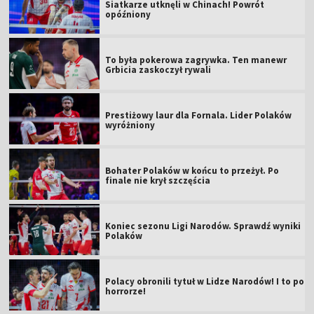
Siatkarze utknęli w Chinach! Powrót
opóźniony
To była pokerowa zagrywka. Ten manewr
Grbicia zaskoczył rywali
Prestiżowy laur dla Fornala. Lider Polaków
wyróżniony
Bohater Polaków w końcu to przeżył. Po
finale nie krył szczęścia
Koniec sezonu Ligi Narodów. Sprawdź wyniki
Polaków
Polacy obronili tytuł w Lidze Narodów! I to po
horrorze!