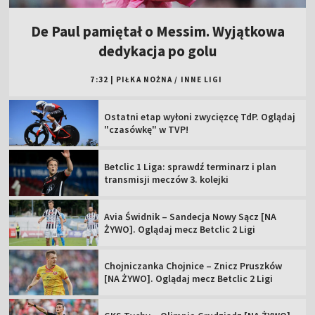
De Paul pamiętał o Messim. Wyjątkowa
dedykacja po golu
7:32
|
PIŁKA NOŻNA
/
INNE LIGI
Ostatni etap wyłoni zwycięzcę TdP. Oglądaj
"czasówkę" w TVP!
Betclic 1 Liga: sprawdź terminarz i plan
transmisji meczów 3. kolejki
Avia Świdnik – Sandecja Nowy Sącz [NA
ŻYWO]. Oglądaj mecz Betclic 2 Ligi
Chojniczanka Chojnice – Znicz Pruszków
[NA ŻYWO]. Oglądaj mecz Betclic 2 Ligi