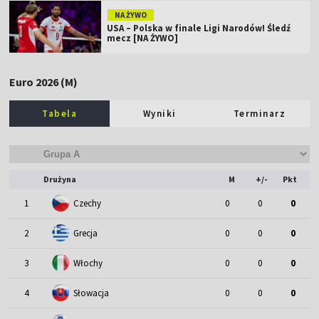
NA ŻYWO
USA – Polska w finale Ligi Narodów! Śledź
mecz [NA ŻYWO]
Euro 2026 (M)
Tabela
Wyniki
Terminarz
Drużyna
M
+/-
Pkt
1
Czechy
0
0
0
2
Grecja
0
0
0
3
Włochy
0
0
0
4
Słowacja
0
0
0