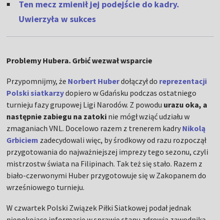
Ten mecz zmienił jej podejście do kadry.
Uwierzyła w sukces
Problemy Hubera. Grbić wezwał wsparcie
Przypomnijmy, że
Norbert Huber
dołączył do
reprezentacji
Polski siatkarzy
dopiero w Gdańsku podczas ostatniego
turnieju fazy grupowej Ligi Narodów. Z powodu
urazu oka, a
następnie zabiegu na zatoki
nie mógł wziąć udziału w
zmaganiach VNL. Docelowo razem z trenerem kadry
Nikolą
Grbiciem
zadecydowali więc, by środkowy od razu rozpoczął
przygotowania do najważniejszej imprezy tego sezonu, czyli
mistrzostw świata na Filipinach. Tak też się stało. Razem z
biało-czerwonymi Huber przygotowuje się w Zakopanem do
wrześniowego turnieju.
W czwartek Polski Związek Piłki Siatkowej podał jednak
niepokojące informacje w sprawie stanu zdrowia zawodnika.