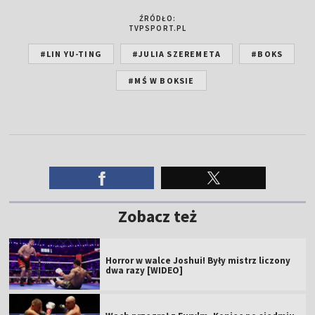
ŹRÓDŁO:
TVPSPORT.PL
#LIN YU-TING
#JULIA SZEREMETA
#BOKS
#MŚ W BOKSIE
Zobacz też
Horror w walce Joshui! Były mistrz liczony
dwa razy [WIDEO]