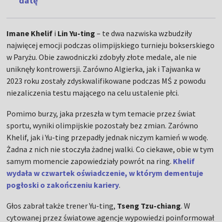
datę
Imane Khelif
i
Lin Yu-ting
– te dwa nazwiska wzbudziły
najwięcej emocji podczas olimpijskiego turnieju bokserskiego
w Paryżu. Obie zawodniczki zdobyły złote medale, ale nie
uniknęły kontrowersji. Zarówno Algierka, jak i Tajwanka w
2023 roku zostały zdyskwalifikowane podczas MŚ z powodu
niezaliczenia testu mającego na celu ustalenie płci.
Pomimo burzy, jaka przeszła w tym temacie przez świat
sportu, wyniki olimpijskie pozostały bez zmian. Zarówno
Khelif, jak i Yu-ting przepadły jednak niczym kamień w wodę.
Żadna z nich nie stoczyła żadnej walki. Co ciekawe, obie w tym
samym momencie zapowiedziały powrót na ring.
Khelif
wydała w czwartek oświadczenie, w którym dementuje
pogłoski o zakończeniu kariery
.
Głos zabrał także trener Yu-ting,
Tseng Tzu-chiang
. W
cytowanej przez światowe agencje wypowiedzi poinformował