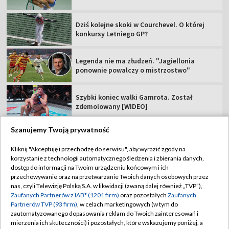
Dziś kolejne skoki w Courchevel. O której
konkursy Letniego GP?
Legenda nie ma złudzeń. "Jagiellonia
ponownie powalczy o mistrzostwo"
Szybki koniec walki Gamrota. Został
zdemolowany [WIDEO]
Szanujemy Twoją prywatność
Kliknij "Akceptuję i przechodzę do serwisu", aby wyrazić zgody na
korzystanie z technologii automatycznego śledzenia i zbierania danych,
TVP
dostęp do informacji na Twoim urządzeniu końcowym i ich
Abonament TVP
Regulamin TVP
przechowywanie oraz na przetwarzanie Twoich danych osobowych przez
nas, czyli Telewizję Polską S.A. w likwidacji (zwaną dalej również „TVP”),
Polityka prywatności
Sklep TVP
Zaufanych Partnerów z IAB* (1201 firm)
oraz pozostałych
Zaufanych
Partnerów TVP (93 firm)
, w celach marketingowych (w tym do
Biuro Reklamy
Moje zgody
zautomatyzowanego dopasowania reklam do Twoich zainteresowań i
mierzenia ich skuteczności) i pozostałych, które wskazujemy poniżej, a
Oferta Handlowa
Biuro reklamy