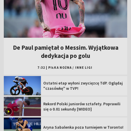
De Paul pamiętał o Messim. Wyjątkowa
dedykacja po golu
7:32
|
PIŁKA NOŻNA
/
INNE LIGI
Ostatni etap wyłoni zwycięzcę TdP. Oglądaj
"czasówkę" w TVP!
Rekord Polski juniorów sztafety. Poprawili
się o 0.01 sekundy [WIDEO]
Aryna Sabalenka poza turniejem w Toronto!