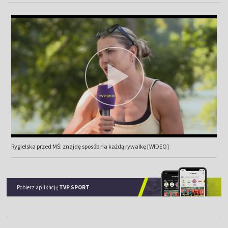
Rygielska przed MŚ: znajdę sposób na każdą rywalkę [WIDEO]
Pobierz aplikację
TVP SPORT