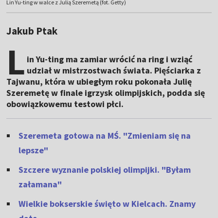
Lin Yu-ting w walce z Julią Szeremetą (fot. Getty)
Jakub Ptak
L
in Yu-ting ma zamiar wrócić na ring i wziąć
udział w mistrzostwach świata. Pięściarka z
Tajwanu, która w ubiegłym roku pokonała Julię
Szeremetę w finale igrzysk olimpijskich, podda się
obowiązkowemu testowi płci.
Szeremeta gotowa na MŚ. "Zmieniam się na
lepsze"
Szczere wyznanie polskiej olimpijki. "Byłam
załamana"
Wielkie bokserskie święto w Kielcach. Znamy