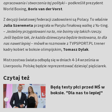
opracowania i stworzenia tej polityki
– podkreślił prezydent
World Boxing,
Boris van der Vorst
.
Z decyzji światowej federacji zadowoleni są Polacy. To właśnie
Julia Szeremeta
przegrała w Paryżu finałową walkę z Yu-ting.
–
Jesteśmy przygotowani na to, nie boimy się takich rzeczy.
Jeśli będzie tak, że każda dziewczyna będzie testowana, to dla
nas nawet lepiej
– mówił w rozmowie z TVPSPORT.PL trener
kadry kobiet w boksie olimpijskim,
Tomasz Dylak
.
Mistrzostwa świata odbędą się w dniach 4-14 września w
Liverpoolu. Polskę będzie reprezentować dziesięć pięściarek.
Czytaj też
Będą testy płci przed MŚ w
boksie. "Dla nas to lepiej"