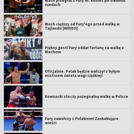
Wach przegrał z Fury'm. Koniec po siedmiu
rundach
Wach cięższy od Fury'ego przed walką w
Tajlandii [WIDEO]
Piękny gest! Fury oddał fortunę za walkę z
Wachem
Oficjalnie. Polak będzie walczył z byłym
mistrzem świata wagi ciężkiej!
Kownacki stoczy pożegnalną walkę w Polsce
Fury zawalczy z Polakiem! Zaskakujące
wieści