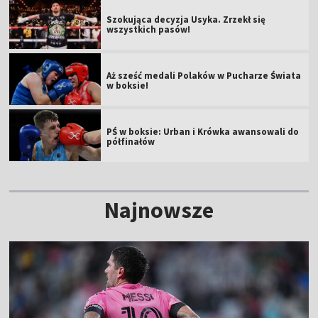
Szokująca decyzja Usyka. Zrzekł się
wszystkich pasów!
Aż sześć medali Polaków w Pucharze Świata
w boksie!
PŚ w boksie: Urban i Krówka awansowali do
półfinałów
Najnowsze