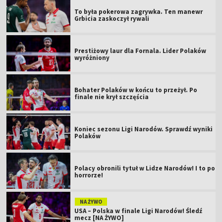
To była pokerowa zagrywka. Ten manewr
Grbicia zaskoczył rywali
Prestiżowy laur dla Fornala. Lider Polaków
wyróżniony
Bohater Polaków w końcu to przeżył. Po
finale nie krył szczęścia
Koniec sezonu Ligi Narodów. Sprawdź wyniki
Polaków
Polacy obronili tytuł w Lidze Narodów! I to po
horrorze!
NA ŻYWO
USA – Polska w finale Ligi Narodów! Śledź
mecz [NA ŻYWO]