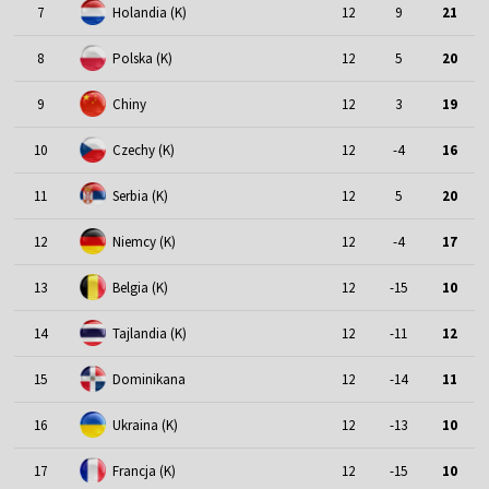
7
Holandia (K)
12
9
21
8
Polska (K)
12
5
20
9
Chiny
12
3
19
10
Czechy (K)
12
-4
16
11
Serbia (K)
12
5
20
12
Niemcy (K)
12
-4
17
13
Belgia (K)
12
-15
10
14
Tajlandia (K)
12
-11
12
15
Dominikana
12
-14
11
16
Ukraina (K)
12
-13
10
17
Francja (K)
12
-15
10