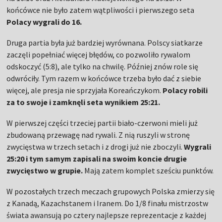
końcówce nie było zatem wątpliwości i pierwszego seta
Polacy wygrali do 16.
Druga partia była już bardziej wyrównana. Polscy siatkarze
zaczęli popełniać więcej błędów, co pozwoliło rywalom
odskoczyć (5:8), ale tylko na chwilę. Później znów role się
odwróciły. Tym razem w końcówce trzeba było dać z siebie
więcej, ale presja nie sprzyjała Koreańczykom.
Polacy robili
za to swoje i zamknęli seta wynikiem 25:21.
W pierwszej części trzeciej partii biało-czerwoni mieli już
zbudowaną przewagę nad rywali. Z nią ruszyli w stronę
zwycięstwa w trzech setach i z drogi już nie zboczyli.
Wygrali
25:20 i tym samym zapisali na swoim koncie drugie
zwycięstwo w grupie.
Mają zatem komplet sześciu punktów.
W pozostałych trzech meczach grupowych Polska zmierzy się
z Kanadą, Kazachstanem i Iranem. Do 1/8 finału mistrzostw
świata awansują po cztery najlepsze reprezentacje z każdej