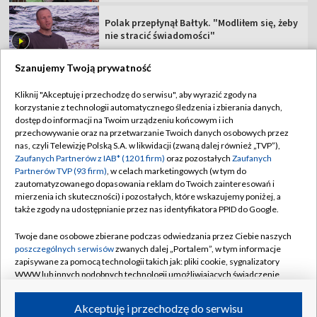
Polak przepłynął Bałtyk. "Modliłem się, żeby
nie stracić świadomości"
Szanujemy Twoją prywatność
Kliknij "Akceptuję i przechodzę do serwisu", aby wyrazić zgody na
korzystanie z technologii automatycznego śledzenia i zbierania danych,
TVP
dostęp do informacji na Twoim urządzeniu końcowym i ich
Abonament TVP
Regulamin TVP
przechowywanie oraz na przetwarzanie Twoich danych osobowych przez
nas, czyli Telewizję Polską S.A. w likwidacji (zwaną dalej również „TVP”),
Polityka prywatności
Sklep TVP
Zaufanych Partnerów z IAB* (1201 firm)
oraz pozostałych
Zaufanych
Partnerów TVP (93 firm)
, w celach marketingowych (w tym do
Biuro Reklamy
Moje zgody
zautomatyzowanego dopasowania reklam do Twoich zainteresowań i
mierzenia ich skuteczności) i pozostałych, które wskazujemy poniżej, a
Oferta Handlowa
Biuro reklamy
także zgody na udostępnianie przez nas identyfikatora PPID do Google.
Telegazeta ogłoszenia
Kontakt
Twoje dane osobowe zbierane podczas odwiedzania przez Ciebie naszych
Emisja w TVP
poszczególnych serwisów
zwanych dalej „Portalem”, w tym informacje
zapisywane za pomocą technologii takich jak: pliki cookie, sygnalizatory
Kanały
Rada Programowa
WWW lub innych podobnych technologii umożliwiających świadczenie
dopasowanych i bezpiecznych usług, personalizację treści oraz reklam,
Ogłoszenia przetargowe
udostępnianie funkcji mediów społecznościowych oraz analizowanie
©2026 Telewizja Polska Spółka Akcyjna w likwidacji
Akceptuję i przechodzę do serwisu
ruchu w Internecie.
Akademia Telewizyjna