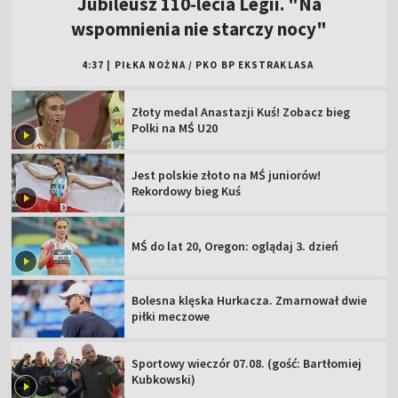
Jubileusz 110-lecia Legii. "Na
wspomnienia nie starczy nocy"
4:37
|
PIŁKA NOŻNA
/
PKO BP EKSTRAKLASA
Złoty medal Anastazji Kuś! Zobacz bieg
Polki na MŚ U20
Jest polskie złoto na MŚ juniorów!
Rekordowy bieg Kuś
MŚ do lat 20, Oregon: oglądaj 3. dzień
Bolesna klęska Hurkacza. Zmarnował dwie
piłki meczowe
Sportowy wieczór 07.08. (gość: Bartłomiej
Kubkowski)