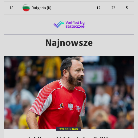
18
Bułgaria (K)
12
-22
5
Najnowsze
TYLKO U NAS