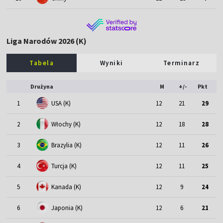
Liga Narodów 2026 (K)
Tabela
Wyniki
Terminarz
Drużyna
M
+/-
Pkt
1
USA (K)
12
21
29
2
Włochy (K)
12
18
28
3
Brazylia (K)
12
11
26
4
Turcja (K)
12
11
25
5
Kanada (K)
12
9
24
6
Japonia (K)
12
6
21