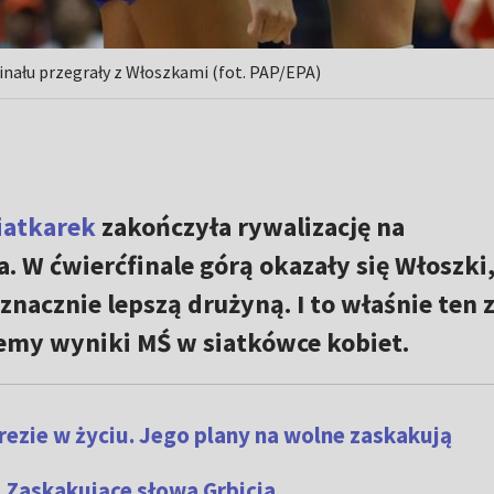
finału przegrały z Włoszkami (fot. PAP/EPA)
siatkarek
zakończyła rywalizację na
. W ćwierćfinale górą okazały się Włoszki,
znacznie lepszą drużyną. I to właśnie ten 
jemy wyniki MŚ w siatkówce kobiet.
ezie w życiu. Jego plany na wolne zaskakują
. Zaskakujące słowa Grbicia