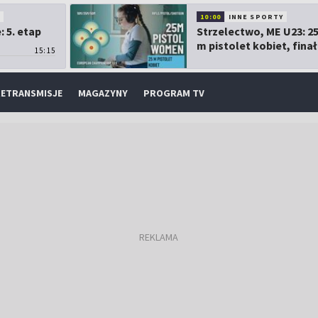
O
10:00
INNE SPORTY
 5. etap
Strzelectwo, ME U23: 2
m pistolet kobiet, finał
15:15
ETRANSMISJE
MAGAZYNY
PROGRAM TV