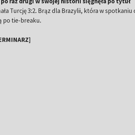
po raz drugi w swojej historii sięgnęła po tytuł
ała Turcję 3:2. Brąz dla Brazylii, która w spotkaniu 
ą po tie-breaku.
TERMINARZ]