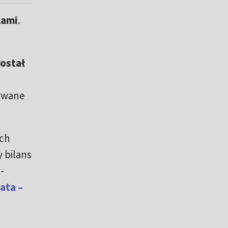
kami
.
został
rywane
ych
 bilans
-
ata –