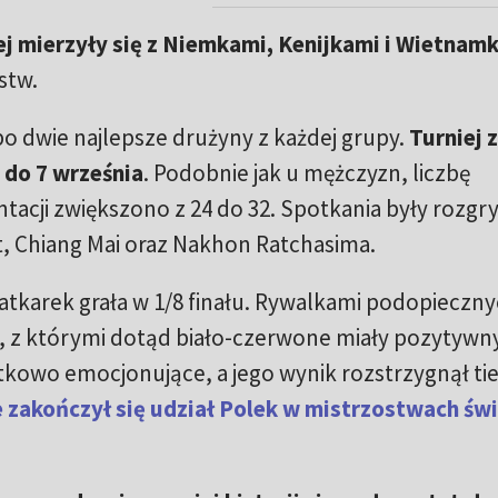
rej mierzyły się z Niemkami, Kenijkami i Wietnam
stw.
po dwie najlepsze drużyny z każdej grupy.
Turniej 
 do 7 września
. Podobnie jak u mężczyzn, liczbę
tacji zwiększono z 24 do 32. Spotkania były rozg
t, Chiang Mai oraz Nakhon Ratchasima.
iatkarek grała w 1/8 finału. Rywalkami podopieczn
ki, z którymi dotąd biało-czerwone miały pozytywny
ątkowo emocjonujące, a jego wynik rozstrzygnął tie
e zakończył się udział Polek w mistrzostwach świ