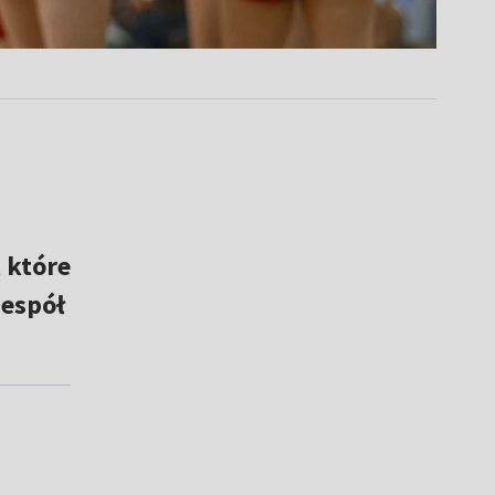
 które
zespół