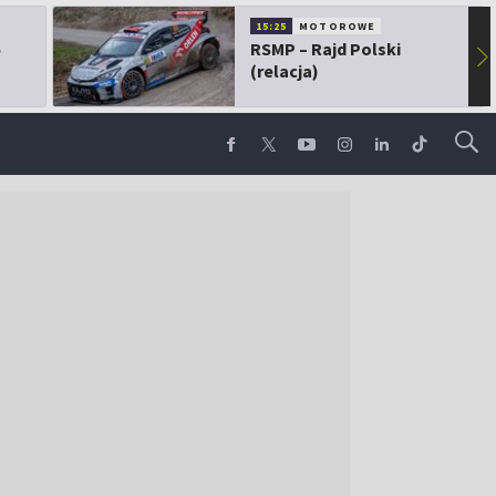
15:25
MOTOROWE
5
RSMP – Rajd Polski
▶
(relacja)