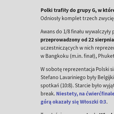
Polki trafiły do grupy G, w któ
Odniosły komplet trzech zwycię
Awans do 1/8 finału wywalczyły 
przeprowadzony od 22 sierpnia
uczestniczących w nich reprezen
w Bangkoku (m.in. finał), Phuke
W sobotę reprezentacja Polski s
Stefano Lavariniego były Belgij
spotkań (10:8). Starcie było wyj
break.
Niestety, na ćwierćfinal
górą okazały się Włoszki 0:3
.