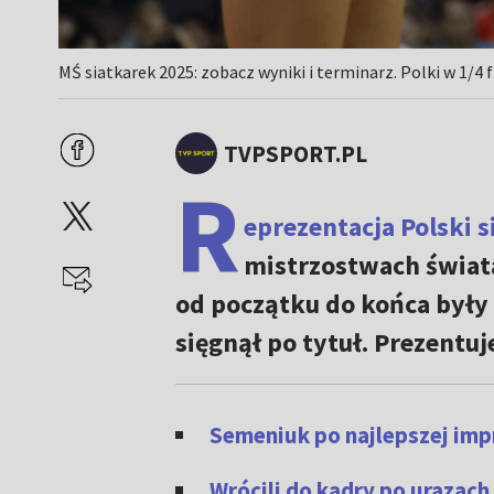
MŚ siatkarek 2025: zobacz wyniki i terminarz. Polki w 1/4 
TVPSPORT.PL
R
eprezentacja Polski 
mistrzostwach świata
od początku do końca były 
sięgnął po tytuł. Prezentu
Semeniuk po najlepszej impr
Wrócili do kadry po urazach