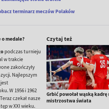
Zobacz terminarz meczów Polaków
Czytaj też
e o medale?
go
podczas turnieju
l w trakcie
wone zakończyły
zycji. Najlepszym
jest
ku. W 1956 i 1962
Grbić powołał wąską kadrę 
. Teraz czekał nasze
mistrzostwa świata
stęp w XXI wieku.