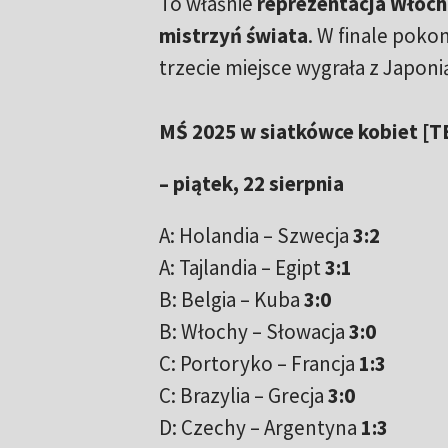
To właśnie
reprezentacja Włoch 
mistrzyń świata
. W finale pokon
trzecie miejsce wygrała z Japoni
MŚ 2025 w siatkówce kobiet [
– piątek, 22 sierpnia
A: Holandia – Szwecja
3:2
A: Tajlandia – Egipt
3:1
B: Belgia – Kuba
3:0
B: Włochy – Słowacja
3:0
C: Portoryko – Francja
1:3
C: Brazylia – Grecja
3:0
D: Czechy – Argentyna
1:3