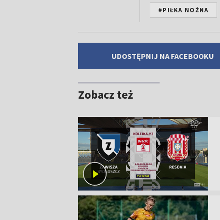
#PIŁKA NOŻNA
UDOSTĘPNIJ NA FACEBOOKU
Zobacz też