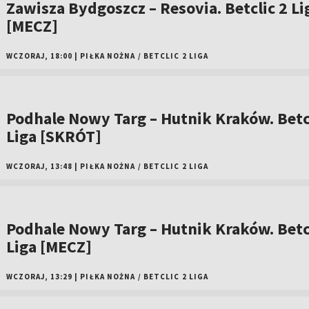
Zawisza Bydgoszcz – Resovia. Betclic 2 Li
[MECZ]
WCZORAJ, 18:00
|
PIŁKA NOŻNA
/
BETCLIC 2 LIGA
Podhale Nowy Targ – Hutnik Kraków. Betc
Liga [SKRÓT]
WCZORAJ, 13:48
|
PIŁKA NOŻNA
/
BETCLIC 2 LIGA
Podhale Nowy Targ – Hutnik Kraków. Betc
Liga [MECZ]
WCZORAJ, 13:29
|
PIŁKA NOŻNA
/
BETCLIC 2 LIGA