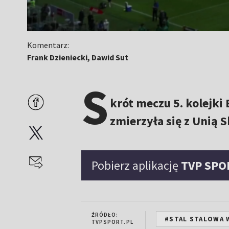
Komentarz:
Frank Dzieniecki, Dawid Sut
S
krót meczu 5. kolejki 
zmierzyła się z Unią S
Pobierz aplikację
TVP SPO
ŹRÓDŁO:
#STAL STALOWA 
TVPSPORT.PL