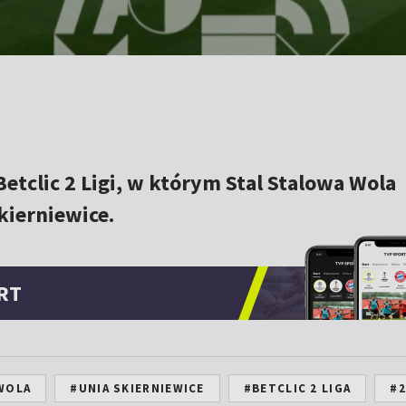
Betclic 2 Ligi, w którym Stal Stalowa Wola
kierniewice.
RT
WOLA
#UNIA SKIERNIEWICE
#BETCLIC 2 LIGA
#2