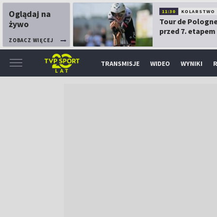
Oglądaj na
11:30
KOLARSTWO
Tour de Pologne
żywo
przed 7. etapem
ZOBACZ WIĘCEJ
TRANSMISJE
WIDEO
WYNIKI
R