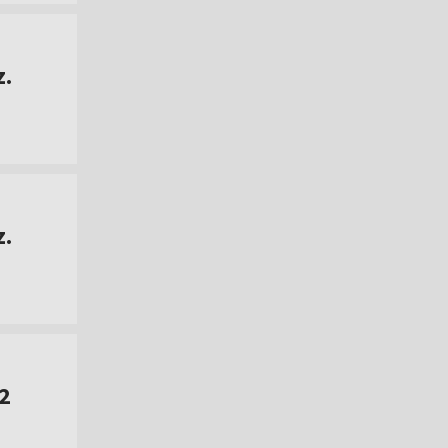
z.
z.
 2