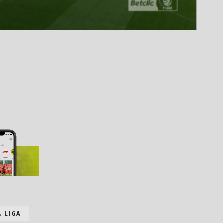
. LIGA