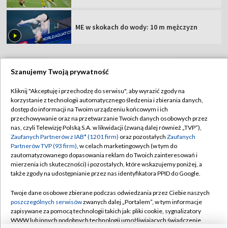
Faworyt pokonany! Świetny mecz
Jagiellonii Białystok [WIDEO]
Świątek idzie za ciosem! Szybka wygrana w
Toronto
Szanujemy Twoją prywatność
Dziś mecz Hapoel Tel Awiw – GKS Katowice.
Sprawdź składy!
Kliknij "Akceptuję i przechodzę do serwisu", aby wyrazić zgody na
korzystanie z technologii automatycznego śledzenia i zbierania danych,
dostęp do informacji na Twoim urządzeniu końcowym i ich
przechowywanie oraz na przetwarzanie Twoich danych osobowych przez
ME w skokach do wody: 10 m mężczyzn
nas, czyli Telewizję Polską S.A. w likwidacji (zwaną dalej również „TVP”),
Zaufanych Partnerów z IAB* (1201 firm)
oraz pozostałych
Zaufanych
Partnerów TVP (93 firm)
, w celach marketingowych (w tym do
zautomatyzowanego dopasowania reklam do Twoich zainteresowań i
mierzenia ich skuteczności) i pozostałych, które wskazujemy poniżej, a
także zgody na udostępnianie przez nas identyfikatora PPID do Google.
TVP
Twoje dane osobowe zbierane podczas odwiedzania przez Ciebie naszych
Abonament TVP
Regulamin TVP
poszczególnych serwisów
zwanych dalej „Portalem”, w tym informacje
Polityka prywatności
Sklep TVP
zapisywane za pomocą technologii takich jak: pliki cookie, sygnalizatory
WWW lub innych podobnych technologii umożliwiających świadczenie