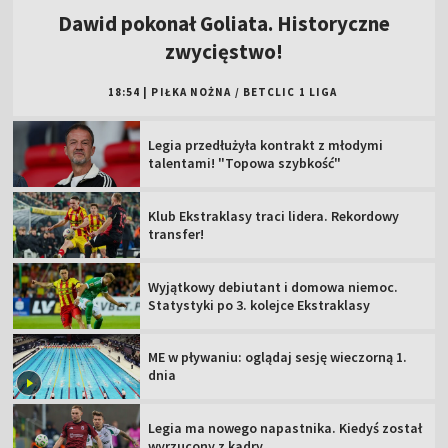
Dawid pokonał Goliata. Historyczne
zwycięstwo!
18:54
|
PIŁKA NOŻNA
/
BETCLIC 1 LIGA
Legia przedłużyła kontrakt z młodymi
talentami! "Topowa szybkość"
Klub Ekstraklasy traci lidera. Rekordowy
transfer!
Wyjątkowy debiutant i domowa niemoc.
Statystyki po 3. kolejce Ekstraklasy
ME w pływaniu: oglądaj sesję wieczorną 1.
dnia
Legia ma nowego napastnika. Kiedyś został
wyrzucony z kadry