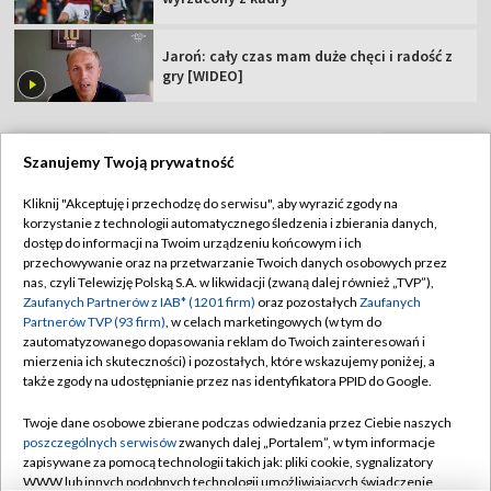
Jaroń: cały czas mam duże chęci i radość z
gry [WIDEO]
Szanujemy Twoją prywatność
TVP
Kliknij "Akceptuję i przechodzę do serwisu", aby wyrazić zgody na
korzystanie z technologii automatycznego śledzenia i zbierania danych,
Abonament TVP
Regulamin TVP
dostęp do informacji na Twoim urządzeniu końcowym i ich
Polityka prywatności
Sklep TVP
przechowywanie oraz na przetwarzanie Twoich danych osobowych przez
nas, czyli Telewizję Polską S.A. w likwidacji (zwaną dalej również „TVP”),
Biuro Reklamy
Moje zgody
Zaufanych Partnerów z IAB* (1201 firm)
oraz pozostałych
Zaufanych
Partnerów TVP (93 firm)
, w celach marketingowych (w tym do
Oferta Handlowa
Biuro reklamy
zautomatyzowanego dopasowania reklam do Twoich zainteresowań i
mierzenia ich skuteczności) i pozostałych, które wskazujemy poniżej, a
Telegazeta ogłoszenia
Kontakt
także zgody na udostępnianie przez nas identyfikatora PPID do Google.
Emisja w TVP
Twoje dane osobowe zbierane podczas odwiedzania przez Ciebie naszych
Kanały
Rada Programowa
poszczególnych serwisów
zwanych dalej „Portalem”, w tym informacje
zapisywane za pomocą technologii takich jak: pliki cookie, sygnalizatory
Ogłoszenia przetargowe
WWW lub innych podobnych technologii umożliwiających świadczenie
©2026 Telewizja Polska Spółka Akcyjna w likwidacji