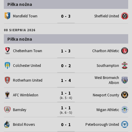
Piłka nożna
0 - 3
Mansfield Town
Sheffield United
08 SIERPNIA 2026
Piłka nożna
1 - 3
Cheltenham Town
Charlton Athletic
0 - 2
Colchester United
Southampton
West Bromwich
1 - 4
Rotherham United
Albion
1 - 1
AFC Wimbledon
Newport County
(k. 5 - 4)
1 - 1
Barnsley
Wigan Athletic
(k. 6 - 5)
0 - 1
Bristol Rovers
Peterborough United