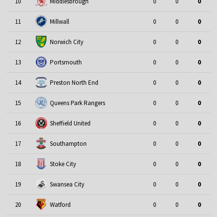
10
Middlesbrough
0
0
0
11
Millwall
0
0
0
12
Norwich City
0
0
0
13
Portsmouth
0
0
0
14
Preston North End
0
0
0
15
Queens Park Rangers
0
0
0
16
Sheffield United
0
0
0
17
Southampton
0
0
0
18
Stoke City
0
0
0
19
Swansea City
0
0
0
20
Watford
0
0
0