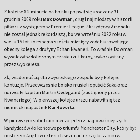
Z kolei w 64. minucie na boisku pojawił się urodzony 31
grudnia 2009 roku
Max Dowman
, drugi najmłodszy w historii
piłkarz z występem w Premier League. Skrzydłowy Arsenalu
nie został jednak rekordzistą, bo we wrześniu 2022 roku w
wieku 15 lat i niespełna sześciu miesięcy zadebiutował jego
obecny kolega z drużyny Ethan Nwaneri. To właśnie Dowman
wywalczył w doliczonym czasie rzut karny, wykorzystany
przez Gyokeresa.
Złą wiadomością dla zwycięskiego zespołu były kolejne
kontuzje. Przedwcześnie boisko musieli opuścić Saka oraz
norweski kapitan Martin Oedegaard (zastąpiony przez
Nwaneriego). W pierwszej kolejce urazu nabawił się też
niemiecki napastnik
Kai Havertz
.
W pierwszym sobotnim meczu jeden z najpoważniejszych
kandydatów do końcowego triumfu Manchester City, który był
mistrzem Anglii w czterech sezonach z rzędu, zanim w