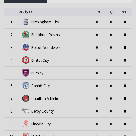
Drużyna
M
+/-
Pkt
1
Birmingham City
0
0
0
2
Blackburn Rovers
0
0
0
3
Bolton Wanderers
0
0
0
4
Bristol City
0
0
0
5
Burnley
0
0
0
6
Cardiff City
0
0
0
7
Charlton Athletic
0
0
0
8
Derby County
0
0
0
9
Lincoln City
0
0
0