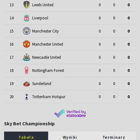
13
Leeds United
0
0
0
14
Liverpool
0
0
0
15
Manchester City
0
0
0
16
Manchester United
0
0
0
17
Newcastle United
0
0
0
18
Nottingham Forest
0
0
0
19
Sunderland
0
0
0
20
Tottenham Hotspur
0
0
0
Sky Bet Championship
Tabela
Wyniki
Terminarz