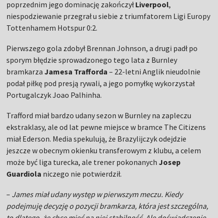
poprzednim jego dominację zakończył
Liverpool
,
niespodziewanie przegrał u siebie z triumfatorem Ligi Europy
Tottenhamem Hotspur 0:2.
Pierwszego gola zdobył Brennan Johnson, a drugi padł po
sporym błędzie sprowadzonego tego lata z Burnley
bramkarza
Jamesa Trafforda
– 22-letni Anglik nieudolnie
podał piłkę pod presją rywali, a jego pomyłkę wykorzystał
Portugalczyk Joao Palhinha.
Trafford miał bardzo udany sezon w Burnley na zapleczu
ekstraklasy, ale od lat pewne miejsce w bramce The Citizens
miał Ederson. Media spekulują, że Brazylijczyk odejdzie
jeszcze w obecnym okienku transferowym z klubu, a celem
może być liga turecka, ale trener pokonanych
Josep
Guardiola
niczego nie potwierdził.
–
James miał udany występ w pierwszym meczu. Kiedy
podejmuję decyzję o pozycji bramkarza, która jest szczególna,
to dlatego, że chcę mieć na niej stabilność. Ale doświadczenie