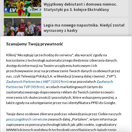
Wyjątkowy debiutant i domowa niemoc.
Statystyki po 3. kolejce Ekstraklasy
Legia ma nowego napastnika. Kiedyś został
wyrzucony z kadry
Szanujemy Twoją prywatność
Kliknij "Akceptuję i przechodzę do serwisu", aby wyrazić zgody na
korzystanie z technologii automatycznego śledzenia i zbierania danych,
TVP
dostęp do informacji na Twoim urządzeniu końcowym i ich
Abonament TVP
Regulamin TVP
przechowywanie oraz na przetwarzanie Twoich danych osobowych przez
nas, czyli Telewizję Polską S.A. w likwidacji (zwaną dalej również „TVP”),
Polityka prywatności
Sklep TVP
Zaufanych Partnerów z IAB* (1201 firm)
oraz pozostałych
Zaufanych
Partnerów TVP (93 firm)
, w celach marketingowych (w tym do
Biuro Reklamy
Moje zgody
zautomatyzowanego dopasowania reklam do Twoich zainteresowań i
mierzenia ich skuteczności) i pozostałych, które wskazujemy poniżej, a
Oferta Handlowa
Biuro reklamy
także zgody na udostępnianie przez nas identyfikatora PPID do Google.
Telegazeta ogłoszenia
Kontakt
Twoje dane osobowe zbierane podczas odwiedzania przez Ciebie naszych
Emisja w TVP
poszczególnych serwisów
zwanych dalej „Portalem”, w tym informacje
zapisywane za pomocą technologii takich jak: pliki cookie, sygnalizatory
Kanały
Rada Programowa
WWW lub innych podobnych technologii umożliwiających świadczenie