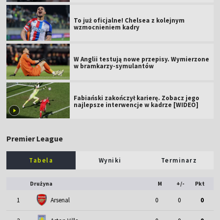
To już oficjalne! Chelsea z kolejnym
wzmocnieniem kadry
W Anglii testują nowe przepisy. Wymierzone
w bramkarzy-symulantów
Fabiański zakończył karierę. Zobacz jego
najlepsze interwencje w kadrze [WIDEO]
Premier League
Tabela
Wyniki
Terminarz
Drużyna
M
+/-
Pkt
1
Arsenal
0
0
0