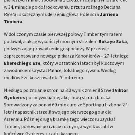
w 34. minucie po dośrodkowaniu z rzutu rożnego Declana
Rice'a i skutecznym uderzeniu głową Holendra
Jurriena
Timbera
.
W doliczonym czasie pierwszej połowy Timber tym razem
podawał, a akcję wykończył mocnym strzałem
Bukayo Saka
,
podwyższając prowadzenie gospodarzy. W przerwie
zaprezentowano nowego piłkarza Kanonierów – 27-letniego
Eberechiego Eze
, który w ostatnich latach był kluczowym
zawodnikiem Crystal Palace, lokalnego rywala. Według
mediów Eze kosztował ok. 70 mln euro.
Niedługo po zmianie stron na 3:0 wynik zmienił Szwed
Viktor
Gyokeres
po indywidualnej akcji lewą stroną boiska.
Sprowadzony za ponad 60 mln euro ze Sportingu Lizbona 27-
letni napastnik strzelił swojego pierwszego gola dla
Arsenalu. Później drugą bramkę tego wieczoru uzyskał
Timber, ponownie po rzucie rożnym, a wynik ustalił w
końcówce Gyokeres z rzutu karnego.