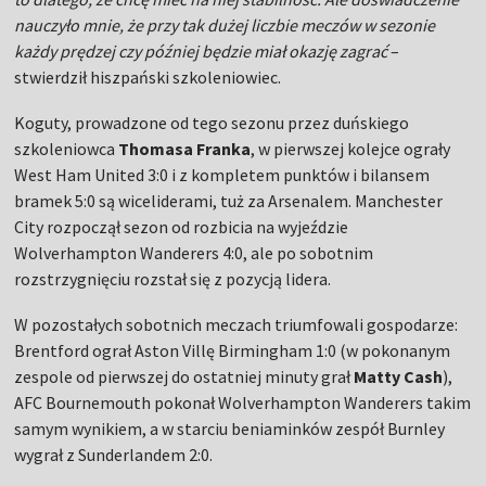
nauczyło mnie, że przy tak dużej liczbie meczów w sezonie
każdy prędzej czy później będzie miał okazję zagrać
–
stwierdził hiszpański szkoleniowiec.
Koguty, prowadzone od tego sezonu przez duńskiego
szkoleniowca
Thomasa Franka
, w pierwszej kolejce ograły
West Ham United 3:0 i z kompletem punktów i bilansem
bramek 5:0 są wiceliderami, tuż za Arsenalem. Manchester
City rozpoczął sezon od rozbicia na wyjeździe
Wolverhampton Wanderers 4:0, ale po sobotnim
rozstrzygnięciu rozstał się z pozycją lidera.
W pozostałych sobotnich meczach triumfowali gospodarze:
Brentford ograł Aston Villę Birmingham 1:0 (w pokonanym
zespole od pierwszej do ostatniej minuty grał
Matty Cash
),
AFC Bournemouth pokonał Wolverhampton Wanderers takim
samym wynikiem, a w starciu beniaminków zespół Burnley
wygrał z Sunderlandem 2:0.