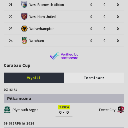
21
West Bromwich Albion
0
0
0
22
West Ham United
0
0
0
23
Wolverhampton
0
0
0
24
Wrexham
0
0
0
Carabao Cup
Wyniki
Terminarz
DZISIAJ
Piłka nożna
TRWA
Plymouth Argyle
Exeter City
0 - 0
09 SIERPNIA 2026