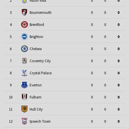
2
Aston Villa
0
0
0
3
Bournemouth
0
0
0
4
Brentford
0
0
0
5
Brighton
0
0
0
6
Chelsea
0
0
0
7
Coventry City
0
0
0
8
Crystal Palace
0
0
0
9
Everton
0
0
0
10
Fulham
0
0
0
11
Hull City
0
0
0
12
Ipswich Town
0
0
0