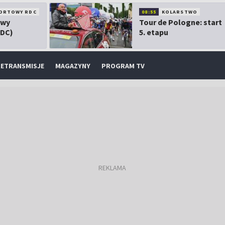
ORTOWY RDC
08:55
KOLARSTWO
owy
Tour de Pologne: start
RDC)
5. etapu
ETRANSMISJE
MAGAZYNY
PROGRAM TV