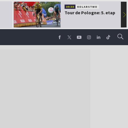
09:30
KOLARSTWO
Tour de Pologne: 5. etap
▶