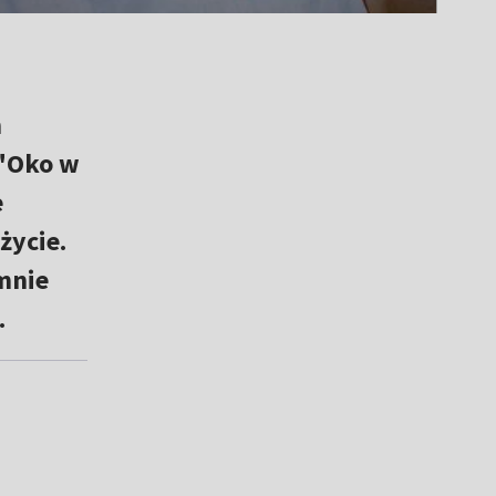
h
 "Oko w
e
życie.
mnie
.