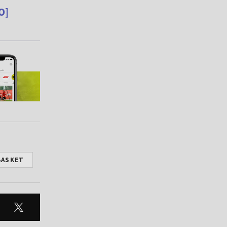
O]
BASKET