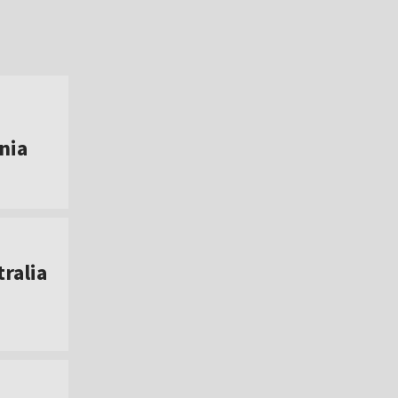
nia
tralia