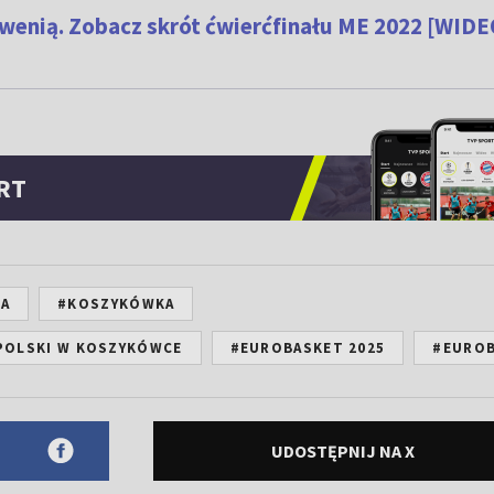
wenią. Zobacz skrót ćwierćfinału ME 2022 [WIDE
RT
KA
#KOSZYKÓWKA
POLSKI W KOSZYKÓWCE
#EUROBASKET 2025
#EURO
UDOSTĘPNIJ NA X