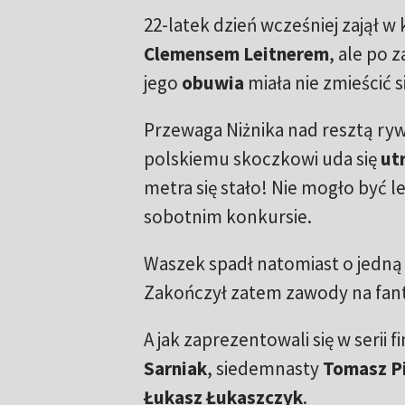
22-latek dzień wcześniej zajął w
Clemensem
Leitnerem
, ale po
jego
obuwia
miała nie zmieścić
Przewaga Niżnika nad resztą rywa
polskiemu skoczkowi uda się
ut
metra się stało! Nie mogło być
sobotnim konkursie.
Waszek spadł natomiast o jedną 
Zakończył zatem zawody na fan
A jak zaprezentowali się w serii 
Sarniak
, siedemnasty
Tomasz
P
Łukasz
Łukaszczyk
.