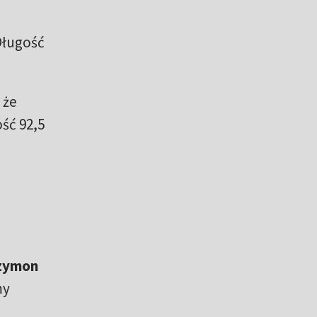
Długość
 że
ość 92,5
zymon
my