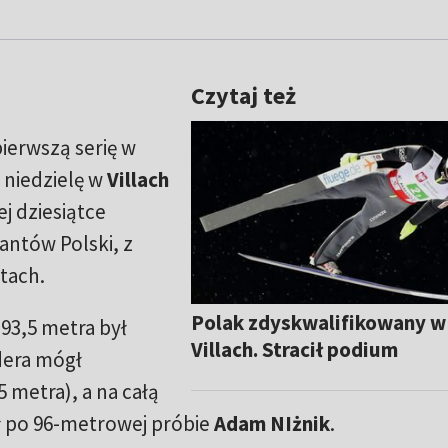
Czytaj też
ierwszą serię w
 niedzielę w
Villach
j dziesiątce
antów Polski, z
tach.
Polak zdyskwalifikowany w
 93,5 metra był
Villach. Stracił podium
dera mógł
5 metra), a na całą
ał po 96-metrowej próbie
Adam
NIżnik
.