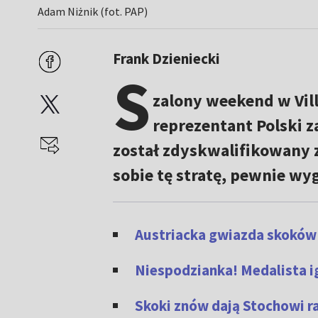
Adam Niżnik (fot. PAP)
Frank Dzieniecki
S
zalony weekend w Vil
reprezentant Polski za
został zdyskwalifikowany z
sobie tę stratę, pewnie wy
Austriacka gwiazda skoków 
Niespodzianka! Medalista ig
Skoki znów dają Stochowi r