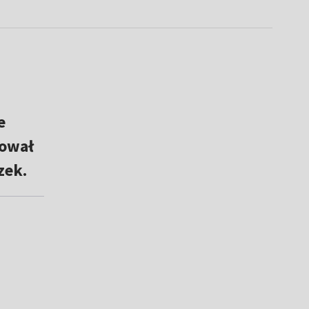
e
tował
zek.