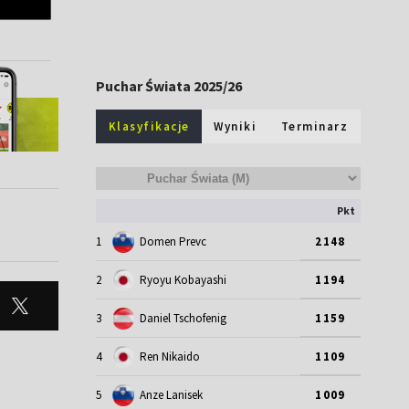
Puchar Świata 2025/26
Klasyfikacje
Wyniki
Terminarz
Pkt
1
Domen Prevc
2148
2
Ryoyu Kobayashi
1194
3
Daniel Tschofenig
1159
4
Ren Nikaido
1109
5
Anze Lanisek
1009