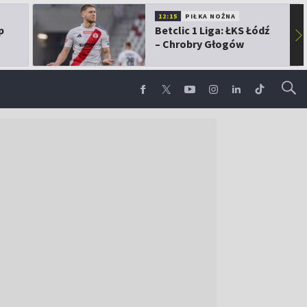
12:15
PIŁKA NOŻNA
p
Betclic 1 Liga: ŁKS Łódź
▶
– Chrobry Głogów