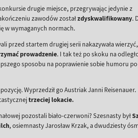
 konkursie drugie miejsce, przegrywając jedynie z
 zakończeniu zawodów został
zdyskwalifikowany
. 
 się w wymaganych normach.
li przed startem drugiej serii nakazywała wierzyć,
rzymać
prowadzenie
. I tak też po skoku na odległ
 lepszego sposobu na poprawienie sobie humoru po
pozycję. Wyprzedził go Austriak Janni Reisenauer.
tastycznej
trzeciej lokacie.
finałowej pozostali biało-czerwoni? Szesnasty był
S
ilch
, osiemnasty Jarosław Krzak, a dwudziesty ós