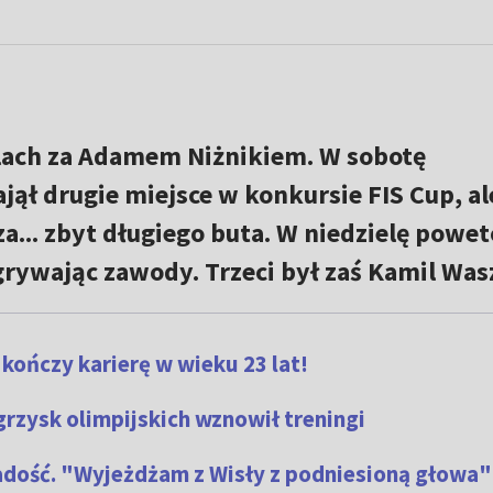
lach za Adamem Niżnikiem. W sobotę
jął drugie miejsce w konkursie FIS Cup, al
a... zbyt długiego buta. W niedzielę powe
grywając zawody. Trzeci był zaś Kamil Was
kończy karierę w wieku 23 lat!
rzysk olimpijskich wznowił treningi
adość. "Wyjeżdżam z Wisły z podniesioną głowa"