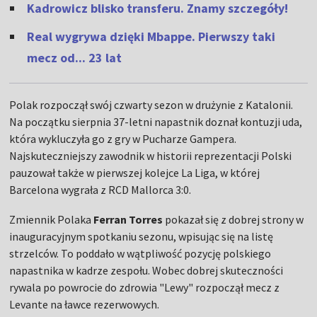
Kadrowicz blisko transferu. Znamy szczegóły!
Real wygrywa dzięki Mbappe. Pierwszy taki
mecz od... 23 lat
Polak rozpoczął swój czwarty sezon w drużynie z Katalonii.
Na początku sierpnia 37-letni napastnik doznał kontuzji uda,
która wykluczyła go z gry w Pucharze Gampera.
Najskuteczniejszy zawodnik w historii reprezentacji Polski
pauzował także w pierwszej kolejce La Liga, w której
Barcelona wygrała z RCD Mallorca 3:0.
Zmiennik Polaka
Ferran Torres
pokazał się z dobrej strony w
inauguracyjnym spotkaniu sezonu, wpisując się na listę
strzelców. To poddało w wątpliwość pozycję polskiego
napastnika w kadrze zespołu. Wobec dobrej skuteczności
rywala po powrocie do zdrowia "Lewy" rozpoczął mecz z
Levante na ławce rezerwowych.