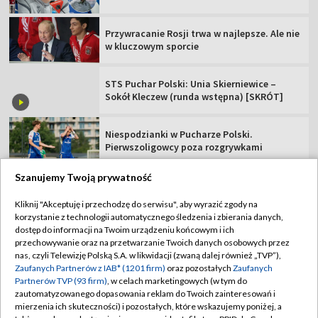
Przywracanie Rosji trwa w najlepsze. Ale nie
w kluczowym sporcie
STS Puchar Polski: Unia Skierniewice –
Sokół Kleczew (runda wstępna) [SKRÓT]
Niespodzianki w Pucharze Polski.
Pierwszoligowcy poza rozgrywkami
Szanujemy Twoją prywatność
Kliknij "Akceptuję i przechodzę do serwisu", aby wyrazić zgody na
korzystanie z technologii automatycznego śledzenia i zbierania danych,
TVP
dostęp do informacji na Twoim urządzeniu końcowym i ich
przechowywanie oraz na przetwarzanie Twoich danych osobowych przez
Abonament TVP
Regulamin TVP
nas, czyli Telewizję Polską S.A. w likwidacji (zwaną dalej również „TVP”),
Polityka prywatności
Sklep TVP
Zaufanych Partnerów z IAB* (1201 firm)
oraz pozostałych
Zaufanych
Partnerów TVP (93 firm)
, w celach marketingowych (w tym do
Biuro Reklamy
Moje zgody
zautomatyzowanego dopasowania reklam do Twoich zainteresowań i
mierzenia ich skuteczności) i pozostałych, które wskazujemy poniżej, a
Oferta Handlowa
Biuro reklamy