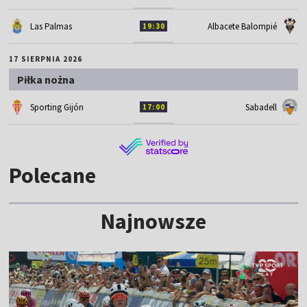
Las Palmas
Albacete Balompié
19:30
17 SIERPNIA 2026
Piłka nożna
Sporting Gijón
Sabadell
17:00
Polecane
Najnowsze