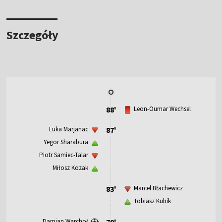
Szczegóły
88'
Leon-Oumar Wechsel
Luka Marjanac
87'
Yegor Sharabura
Piotr Samiec-Talar
Miłosz Kozak
83'
Marcel Błachewicz
Tobiasz Kubik
Damian Warchoł
79'