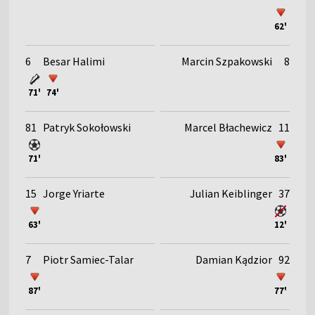
62'
6
Besar Halimi
Marcin Szpakowski
8
71'
74'
81
Patryk Sokołowski
Marcel Błachewicz
11
71'
83'
15
Jorge Yriarte
Julian Keiblinger
37
63'
12'
7
Piotr Samiec-Talar
Damian Kądzior
92
87'
77'