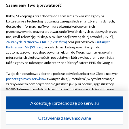
Szanujemy Twoją prywatność
Kliknij "Akceptuję i przechodzę do serwisu", aby wyrazić zgody na
korzystanie z technologii automatycznego śledzenia i zbierania danych,
TVP
dostęp do informacji na Twoim urządzeniu końcowym i ich
przechowywanie oraz na przetwarzanie Twoich danych osobowych przez
Abonament TVP
Regulamin TVP
nas, czyli Telewizję Polską S.A. w likwidacji (zwaną dalej również „TVP”),
Polityka prywatności
Sklep TVP
Zaufanych Partnerów z IAB* (1201 firm)
oraz pozostałych
Zaufanych
Partnerów TVP (93 firm)
, w celach marketingowych (w tym do
Biuro Reklamy
Moje zgody
zautomatyzowanego dopasowania reklam do Twoich zainteresowań i
mierzenia ich skuteczności) i pozostałych, które wskazujemy poniżej, a
Oferta Handlowa
Biuro reklamy
także zgody na udostępnianie przez nas identyfikatora PPID do Google.
Telegazeta ogłoszenia
Kontakt
Twoje dane osobowe zbierane podczas odwiedzania przez Ciebie naszych
Emisja w TVP
poszczególnych serwisów
zwanych dalej „Portalem”, w tym informacje
zapisywane za pomocą technologii takich jak: pliki cookie, sygnalizatory
Kanały
Rada Programowa
WWW lub innych podobnych technologii umożliwiających świadczenie
dopasowanych i bezpiecznych usług, personalizację treści oraz reklam,
Ogłoszenia przetargowe
udostępnianie funkcji mediów społecznościowych oraz analizowanie
©2026 Telewizja Polska Spółka Akcyjna w likwidacji
Akceptuję i przechodzę do serwisu
ruchu w Internecie.
Akademia Telewizyjna
Informacje o nadawcy
Twoje dane osobowe zbierane podczas odwiedzania przez Ciebie
Ustawienia zaawansowane
News
Transmisje
Wideo
Więcej
poszczególnych serwisów
na Portalu, takie jak adresy IP, identyfikatory
Centrum informacji TVP
Twoich urządzeń końcowych i identyfikatory plików cookie, informacje o