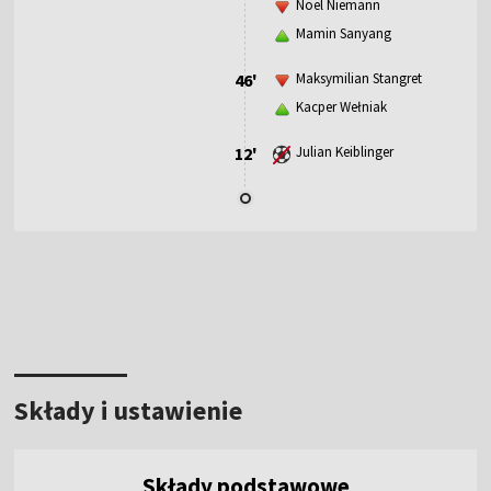
Noel Niemann
Mamin Sanyang
46'
Maksymilian Stangret
Kacper Wełniak
12'
Julian Keiblinger
Składy i ustawienie
Składy podstawowe