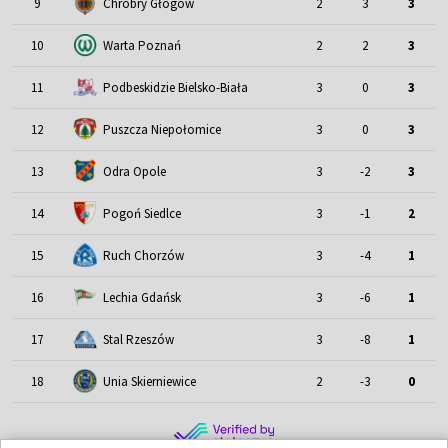
9
Chrobry Głogów
2
3
3
10
Warta Poznań
2
2
3
11
Podbeskidzie Bielsko-Biała
3
0
3
12
Puszcza Niepołomice
3
0
3
13
Odra Opole
3
-2
3
14
Pogoń Siedlce
3
-1
2
15
Ruch Chorzów
3
-4
1
16
Lechia Gdańsk
3
-6
1
17
Stal Rzeszów
3
-8
1
18
Unia Skierniewice
2
-3
0