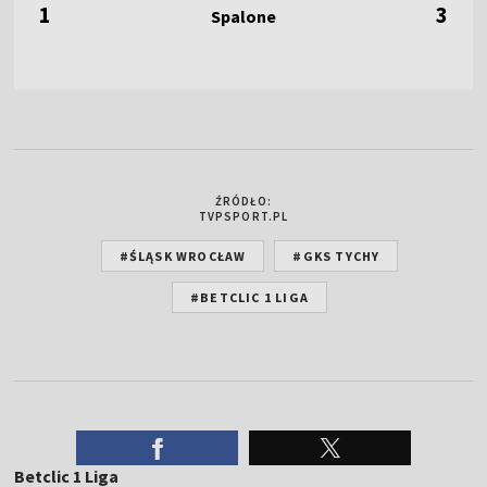
1
3
ŹRÓDŁO:
TVPSPORT.PL
#ŚLĄSK WROCŁAW
#GKS TYCHY
#BETCLIC 1 LIGA
Betclic 1 Liga