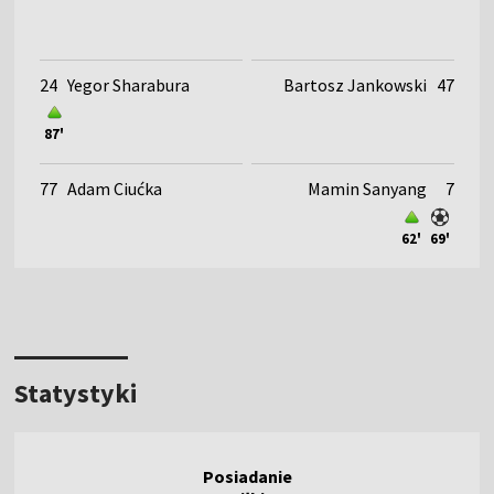
24
Yegor Sharabura
Bartosz Jankowski
47
87'
77
Adam Ciućka
Mamin Sanyang
7
62'
69'
Statystyki