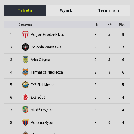
Tabela
Wyniki
Terminarz
Drużyna
M
+/-
Pkt
1
Pogoń Grodzisk Maz.
3
5
9
2
Polonia Warszawa
3
3
7
3
Arka Gdynia
2
5
6
4
Termalica Nieciecza
2
3
6
5
FKS Stal Mielec
3
1
5
6
ŁKS Łódź
2
1
4
7
Miedź Legnica
3
1
4
8
Polonia Bytom
3
0
4