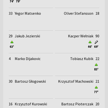
74'
79'
33
Yegor Matsenko
Oliver Stefansson
18
29
Jakub Jezierski
Kacper Wełniak
90
63'
46'
69'
4
Marko Dijakovic
Tobiasz Kubik
22
83'
30
Bartosz Głogowski
Krzysztof Machowski
21
77'
16
Krzysztof Kurowski
Bartosz Pioterczak
20