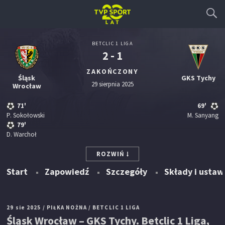
BETCLIC 1 LIGA
2 - 1
ZAKOŃCZONY
Śląsk
GKS Tychy
29 sierpnia 2025
Wrocław
71'
69'
P. Sokołowski
M. Sanyang
79'
D. Warchoł
ROZWIŃ
Start
Zapowiedź
Szczegóły
Składy i ustaw
29 sie 2025
/ PIŁKA NOŻNA
/ BETCLIC 1 LIGA
Śląsk Wrocław – GKS Tychy. Betclic 1 Liga,