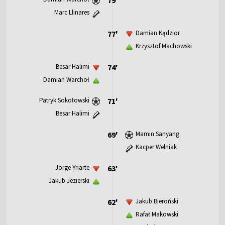
Marc Llinares
77'
Damian Kądzior
Krzysztof Machowski
Besar Halimi
74'
Damian Warchoł
Patryk Sokołowski
71'
Besar Halimi
69'
Mamin Sanyang
Kacper Welniak
Jorge Yriarte
63'
Jakub Jezierski
62'
Jakub Bieroński
Rafał Makowski