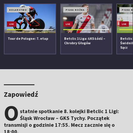
KOLARSTWO
PIŁKA NOŻNA
PIŁKA 
LIVE
LIVE
LIVE
Tour de Pologne: 7. etap
Betclic 1 Liga: ŁKS Łódź –
Betclic 
Chrobry Głogów
Świdni
Sącz
Zapowiedź
O
statnie spotkanie 8. kolejki Betclic 1 Ligi:
Śląsk Wrocław – GKS Tychy. Początek
transmisji o godzinie 17:55. Mecz zacznie się o
18:00.