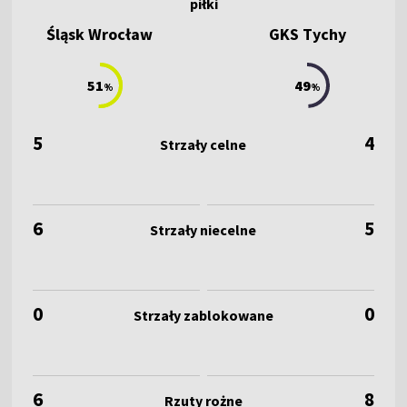
Śląsk Wrocław
GKS Tychy
51
49
%
%
5
4
6
5
0
0
6
8