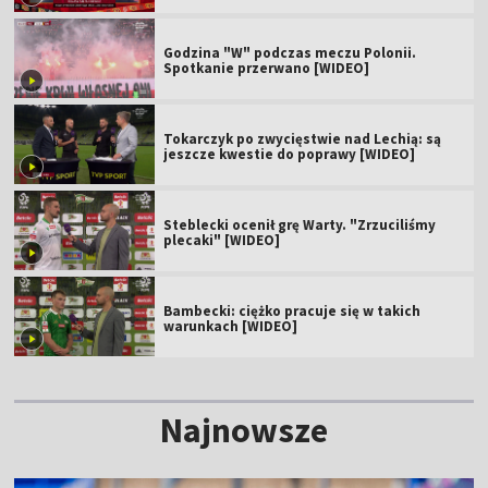
Godzina "W" podczas meczu Polonii.
Spotkanie przerwano [WIDEO]
Tokarczyk po zwycięstwie nad Lechią: są
jeszcze kwestie do poprawy [WIDEO]
Steblecki ocenił grę Warty. "Zrzuciliśmy
plecaki" [WIDEO]
Bambecki: ciężko pracuje się w takich
warunkach [WIDEO]
Najnowsze