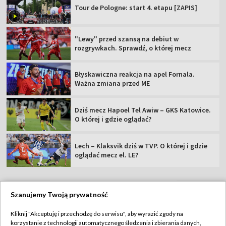
Tour de Pologne: start 4. etapu [ZAPIS]
"Lewy" przed szansą na debiut w
rozgrywkach. Sprawdź, o której mecz
Błyskawiczna reakcja na apel Fornala.
Ważna zmiana przed ME
Dziś mecz Hapoel Tel Awiw – GKS Katowice.
O której i gdzie oglądać?
Lech – Klaksvik dziś w TVP. O której i gdzie
oglądać mecz el. LE?
Szanujemy Twoją prywatność
TVP
Kliknij "Akceptuję i przechodzę do serwisu", aby wyrazić zgody na
korzystanie z technologii automatycznego śledzenia i zbierania danych,
Abonament TVP
Regulamin TVP