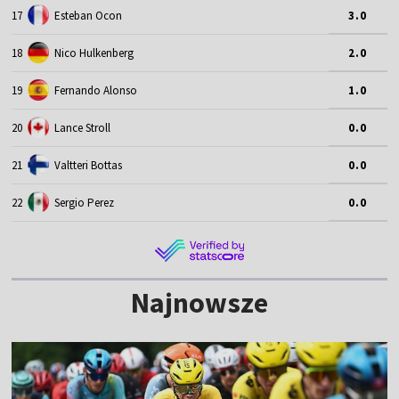
17
Esteban Ocon
3.0
18
Nico Hulkenberg
2.0
19
Fernando Alonso
1.0
20
Lance Stroll
0.0
21
Valtteri Bottas
0.0
22
Sergio Perez
0.0
Najnowsze