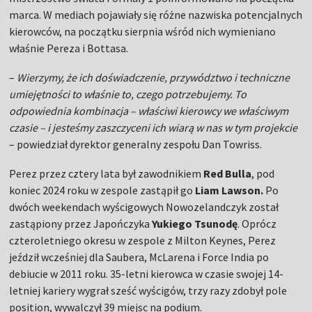
marca. W mediach pojawiały się różne nazwiska potencjalnych
kierowców, na początku sierpnia wśród nich wymieniano
właśnie Pereza i Bottasa.
–
Wierzymy, że ich doświadczenie, przywództwo i techniczne
umiejętności to właśnie to, czego potrzebujemy. To
odpowiednia kombinacja – właściwi kierowcy we właściwym
czasie – i jesteśmy zaszczyceni ich wiarą w nas w tym projekcie
– powiedział dyrektor generalny zespołu Dan Towriss.
Perez przez cztery lata był zawodnikiem
Red Bulla
, pod
koniec 2024 roku w zespole zastąpił go
Liam Lawson.
Po
dwóch weekendach wyścigowych Nowozelandczyk został
zastąpiony przez Japończyka
Yukiego Tsunodę
. Oprócz
czteroletniego okresu w zespole z Milton Keynes, Perez
jeździł wcześniej dla Saubera, McLarena i Force India po
debiucie w 2011 roku. 35-letni kierowca w czasie swojej 14-
letniej kariery wygrał sześć wyścigów, trzy razy zdobył pole
position, wywalczył 39 miejsc na podium.