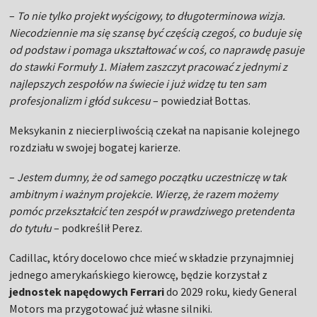
–
To nie tylko projekt wyścigowy, to długoterminowa wizja.
Niecodziennie ma się szansę być częścią czegoś, co buduje się
od podstaw i pomaga ukształtować w coś, co naprawdę pasuje
do stawki Formuły 1. Miałem zaszczyt pracować z jednymi z
najlepszych zespołów na świecie i już widzę tu ten sam
profesjonalizm i głód sukcesu
– powiedział Bottas.
Meksykanin z niecierpliwością czekał na napisanie kolejnego
rozdziału w swojej bogatej karierze.
–
Jestem dumny, że od samego początku uczestniczę w tak
ambitnym i ważnym projekcie. Wierzę, że razem możemy
pomóc przekształcić ten zespół w prawdziwego pretendenta
do tytułu
– podkreślił Perez.
Cadillac, który docelowo chce mieć w składzie przynajmniej
jednego amerykańskiego kierowcę, będzie korzystał z
jednostek napędowych Ferrari
do 2029 roku, kiedy General
Motors ma przygotować już własne silniki.