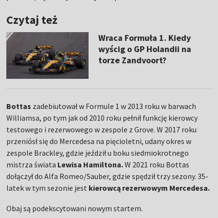
Czytaj też
Wraca Formuła 1. Kiedy
wyścig o GP Holandii na
torze Zandvoort?
Bottas
zadebiutował w Formule 1 w 2013 roku w barwach
Williamsa, po tym jak od 2010 roku pełnił funkcję kierowcy
testowego i rezerwowego w zespole z Grove. W 2017 roku
przeniósł się do Mercedesa na pięcioletni, udany okres w
zespole Brackley, gdzie jeździł u boku siedmiokrotnego
mistrza świata
Lewisa Hamiltona.
W 2021 roku Bottas
dołączył do Alfa Romeo/Sauber, gdzie spędził trzy sezony. 35-
latek w tym sezonie jest
kierowcą rezerwowym Mercedesa.
Obaj są podekscytowani nowym startem.