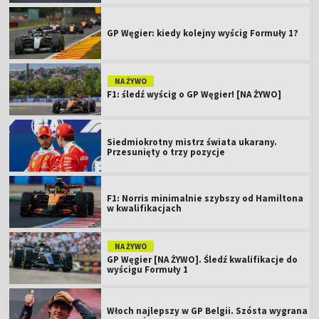
GP Węgier: kiedy kolejny wyścig Formuły 1?
NA ŻYWO
F1: śledź wyścig o GP Węgier! [NA ŻYWO]
Siedmiokrotny mistrz świata ukarany.
Przesunięty o trzy pozycje
F1: Norris minimalnie szybszy od Hamiltona
w kwalifikacjach
NA ŻYWO
GP Węgier [NA ŻYWO]. Śledź kwalifikacje do
wyścigu Formuły 1
Włoch najlepszy w GP Belgii. Szósta wygrana