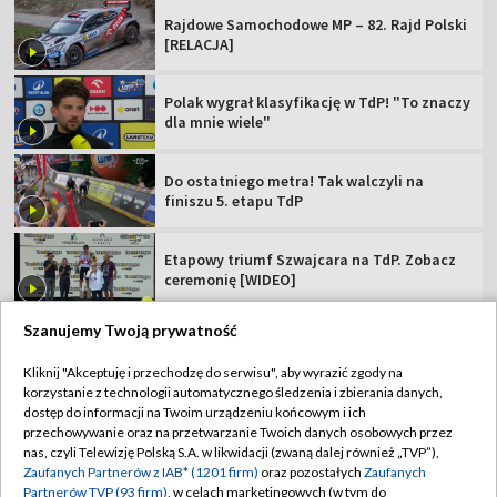
Rajdowe Samochodowe MP – 82. Rajd Polski
[RELACJA]
Polak wygrał klasyfikację w TdP! "To znaczy
dla mnie wiele"
Do ostatniego metra! Tak walczyli na
finiszu 5. etapu TdP
Etapowy triumf Szwajcara na TdP. Zobacz
ceremonię [WIDEO]
Szanujemy Twoją prywatność
Kliknij "Akceptuję i przechodzę do serwisu", aby wyrazić zgody na
korzystanie z technologii automatycznego śledzenia i zbierania danych,
TVP
dostęp do informacji na Twoim urządzeniu końcowym i ich
Abonament TVP
Regulamin TVP
przechowywanie oraz na przetwarzanie Twoich danych osobowych przez
nas, czyli Telewizję Polską S.A. w likwidacji (zwaną dalej również „TVP”),
Polityka prywatności
Sklep TVP
Zaufanych Partnerów z IAB* (1201 firm)
oraz pozostałych
Zaufanych
Partnerów TVP (93 firm)
, w celach marketingowych (w tym do