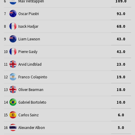
6
Max Verstappen
109.0
7
Oscar Piastri
92.0
8
Isack Hadjar
68.0
9
Liam Lawson
43.0
10
Pierre Gasly
42.0
11
Arvid Lindblad
23.0
12
Franco Colapinto
19.0
13
Oliver Bearman
18.0
14
Gabriel Bortoleto
10.0
15
Carlos Sainz
6.0
16
Alexander Albon
5.0