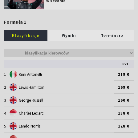
w sezonie
Formuła 1
Klasyfikacje
Wyniki
Terminarz
Pkt
1
Kimi Antonelli
219.0
2
Lewis Hamilton
169.0
3
George Russell
160.0
4
Charles Leclerc
138.0
5
Lando Norris
128.0