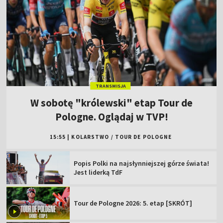
TRANSMISJA
W sobotę "królewski" etap Tour de
Pologne. Oglądaj w TVP!
15:55
|
KOLARSTWO
/
TOUR DE POLOGNE
Popis Polki na najsłynniejszej górze świata!
Jest liderką TdF
Tour de Pologne 2026: 5. etap [SKRÓT]