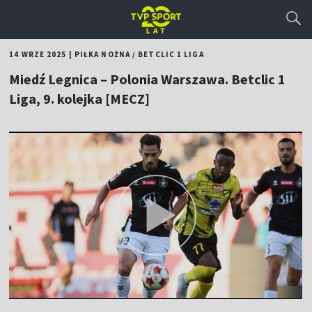
14 WRZE 2025
|
PIŁKA NOŻNA
/
BETCLIC 1 LIGA
Miedź Legnica – Polonia Warszawa. Betclic 1
Liga, 9. kolejka [MECZ]