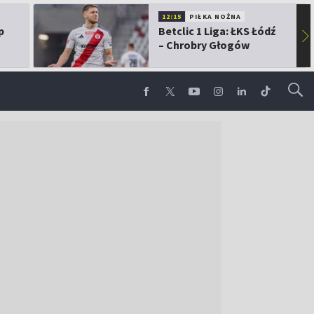
12:15
PIŁKA NOŻNA
p
Betclic 1 Liga: ŁKS Łódź
▶
– Chrobry Głogów