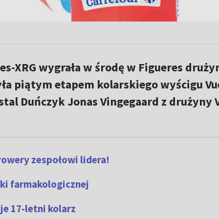
es-XRG wygrała w środę w Figueres druż
była piątym etapem kolarskiego wyścigu Vu
tal Duńczyk Jonas Vingegaard z drużyny 
 rowery zespołowi lidera!
ki farmakologicznej
je 17-letni kolarz