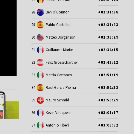
28
Ben O'Connor
+02:31:38
29
Pablo Castrillo
+02:31:43
30
Matteo Jorgenson
+02:33:29
31
Guillaume Martin
+02:34:15
32
Felix Grossschartner
+02:43:22
33
Mattia Cattaneo
+02:51:19
34
Raul Garcia Pierna
+02:52:32
35
Mauro Schmid
+02:53:29
36
Kevin Vauquelin
+03:01:17
37
Antonio Tiberi
+03:03:52