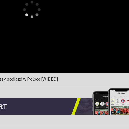
jszy podjazd w Polsce [WIDEO]
RT