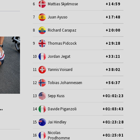
6
Mattias Skjelmose
+14:59
7
Juan Ayuso
+17:48
8
Richard Carapaz
+20:00
9
Thomas Pidcock
+29:28
10
Jordan Jegat
+33:21
11
Yannis Voisard
+38:02
12
Tobias Johannessen
+56:37
13
Sepp Kuss
+01:02:23
.
14
Davide Piganzoli
+01:03:43
15
Jai Hindley
+01:23:28
Nicolas
16
+01:25:01
Prodhomme