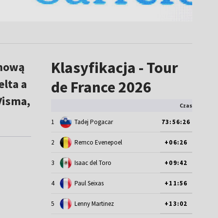
Klasyfikacja - Tour
ynową
elta a
de France 2026
Visma,
Czas
1
Tadej Pogacar
73:56:26
2
Remco Evenepoel
+06:26
3
Isaac del Toro
+09:42
4
Paul Seixas
+11:56
5
Lenny Martinez
+13:02