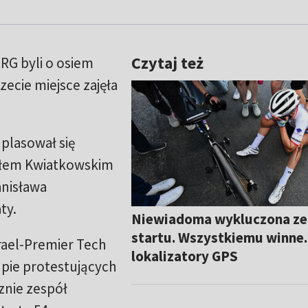
Czytaj też
RG byli o osiem
zecie miejsce zajęła
 uplasował się
hałem Kwiatkowskim
anisława
ty.
Niewiadoma wykluczona ze
startu. Wszystkiemu winne..
srael-Premier Tech
lokalizatory GPS
upie protestujących
znie zespół