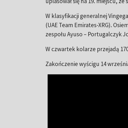
uplasował się na 19. miejscu, ze s
W klasyfikacji generalnej Ving
(UAE Team Emirates-XRG). Osiem
zespołu Ayuso – Portugalczyk Jo
W czwartek kolarze przejadą 170
Zakończenie wyścigu 14 wrześni