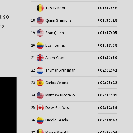
17
Tiesj Benoot
+01:32:56
yuso
18
Quinn Simmons
+01:35:28
 z
19
Sean Quinn
+01:47:05
20
Egan Bernal
+01:47:58
21
Adam Yates
+01:51:59
22
Thymen Arensman
+02:02:42
23
Carlos Verona
+02:05:22
24
Matthew Riccitello
+02:11:09
25
Derek Gee-West
+02:12:59
26
Harold Tejada
+02:19:47
27
Maxim Van Gils
+02:24:09