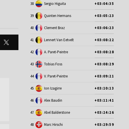
38
Sergio Higuita
+03:04:35
39
Quinten Hermans
+03:05:23
40
Clement Braz
+03:06:23
41
Lennert Van Eetvelt
+03:08:22
42
A. Paret-Peintre
+03:08:28
43
Tobias Foss
+03:08:29
44
V. Paret-Peintre
+03:09:21
45
Ion Izagirre
+03:10:13
46
Alex Baudin
+03:11:41
47
Abel Balderstone
+03:24:26
48
Marc Hirschi
+03:29:59