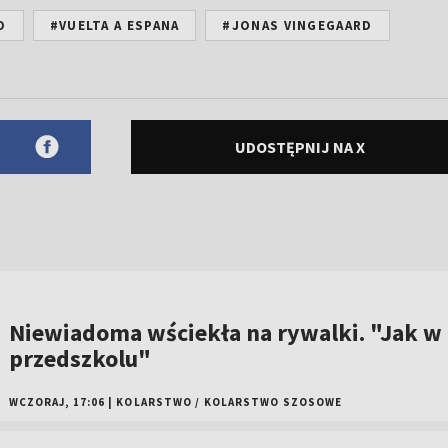
O
#VUELTA A ESPANA
#JONAS VINGEGAARD
UDOSTĘPNIJ NA X
Niewiadoma wściekła na rywalki. "Jak w
przedszkolu"
WCZORAJ, 17:06
|
KOLARSTWO
/
KOLARSTWO SZOSOWE