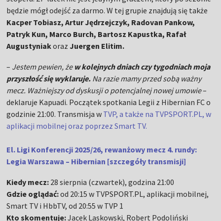
będzie mógł odejść za darmo. W tej grupie znajdują się także
Kacper Tobiasz, Artur Jędrzejczyk, Radovan Pankow,
Patryk Kun, Marco Burch, Bartosz Kapustka, Rafał
Augustyniak
oraz
Juergen Elitim.
–
Jestem pewien, że
w kolejnych dniach czy tygodniach moja
przyszłość się wyklaruje.
Na razie mamy przed sobą ważny
mecz. Ważniejszy od dyskusji o potencjalnej nowej umowie
–
deklaruje Kapuadi. Początek spotkania Legii z Hibernian FC o
godzinie 21:00. Transmisja w
TVP, a także na TVPSPORT.PL, w
aplikacji mobilnej oraz poprzez Smart TV.
El. Ligi Konferencji 2025/26, rewanżowy mecz 4. rundy:
Legia Warszawa – Hibernian [szczegóły transmisji]
Kiedy mecz:
28 sierpnia (czwartek), godzina 21:00
Gdzie oglądać:
od 20:15 w TVPSPORT.PL, aplikacji mobilnej,
Smart TV i HbbTV, od 20:55 w TVP 1
Kto skomentuje:
Jacek Laskowski, Robert Podoliński