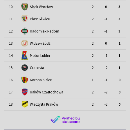
Śląsk Wrocław
10
2
0
3
11
Piast Gliwice
2
-1
3
12
Radomiak Radom
2
-1
3
13
Widzew Łódź
2
0
2
Motor Lublin
14
2
-1
1
15
Cracovia
2
-2
1
16
Korona Kielce
1
-1
0
17
Raków Częstochowa
2
-2
0
18
Wieczysta Kraków
2
-2
0