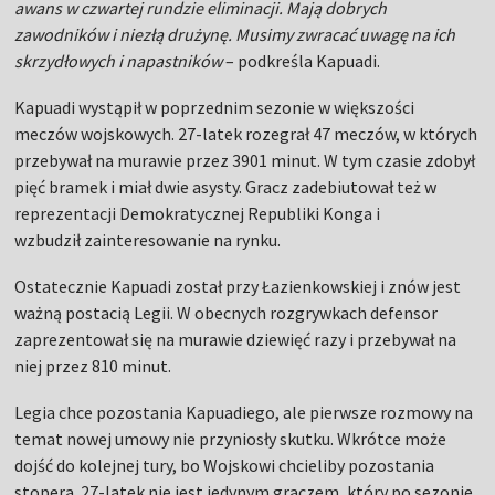
awans w czwartej rundzie eliminacji. Mają dobrych
zawodników i niezłą drużynę. Musimy zwracać uwagę na ich
skrzydłowych i napastników
– podkreśla Kapuadi.
Kapuadi wystąpił w poprzednim sezonie w większości
meczów wojskowych. 27-latek rozegrał 47 meczów, w których
przebywał na murawie przez 3901 minut. W tym czasie zdobył
pięć bramek i miał dwie asysty. Gracz zadebiutował też w
reprezentacji Demokratycznej Republiki Konga i
wzbudził zainteresowanie na rynku.
Ostatecznie Kapuadi został przy Łazienkowskiej i znów jest
ważną postacią Legii. W obecnych rozgrywkach defensor
zaprezentował się na murawie dziewięć razy i przebywał na
niej przez 810 minut.
Legia chce pozostania Kapuadiego, ale pierwsze rozmowy na
temat nowej umowy nie przyniosły skutku. Wkrótce może
dojść do kolejnej tury, bo Wojskowi chcieliby pozostania
stopera. 27-latek nie jest jedynym graczem, który po sezonie