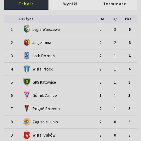
Tabela
Wyniki
Terminarz
Drużyna
M
+/-
Pkt
1
Legia Warszawa
2
3
6
2
Jagiellonia
2
2
6
3
Lech Poznań
2
1
4
4
Wisła Płock
2
1
4
5
GKS Katowice
2
1
3
6
Górnik Zabrze
1
1
3
7
Pogoń Szczecin
2
1
3
8
Zagłębie Lubin
2
0
3
9
Wisła Kraków
2
0
3