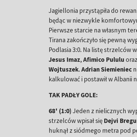
Jagiellonia przystąpiła do rewa
będąc w niezwykle komfortowy
Pierwsze starcie na własnym te
Tirana zakończyło się pewną w
Podlasia 3:0. Na listę strzelców 
Jesus Imaz
,
Afimico Pululu
ora
Wojtuszek
.
Adrian Siemieniec
n
kalkulować i postawił w Albanii 
TAK PADŁY GOLE:
68' (1:0)
Jeden z nielicznych wy
strzelców wpisał się
Dejvi Bregu
huknął z siódmego metra pod p