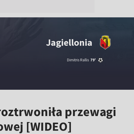
Jagiellonia
Dimitris Rallis
79'
e roztrwoniła przewagi
gowej [WIDEO]