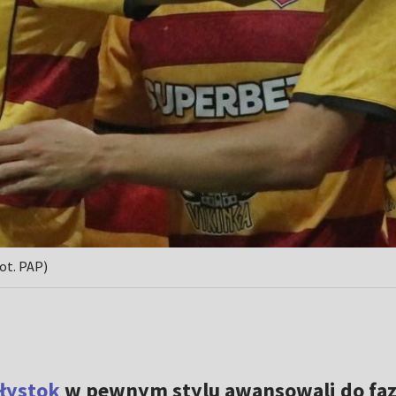
ot. PAP)
ałystok
w pewnym stylu awansowali do fa