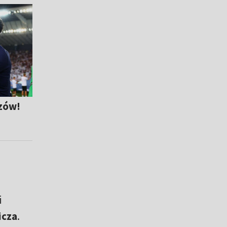
rzów!
i
icza
.