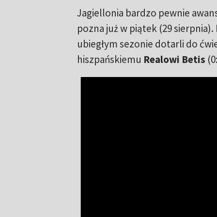
Jagiellonia bardzo pewnie awanso
pozna już w piątek (29 sierpnia
ubiegłym sezonie dotarli do ćw
hiszpańskiemu
Realowi Betis
(0: