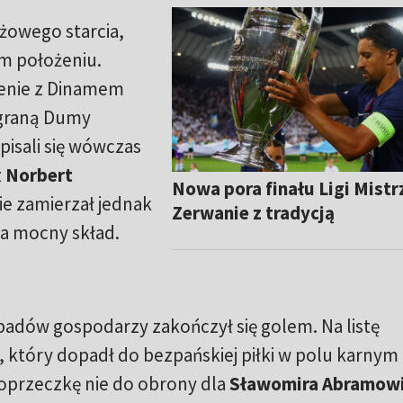
nżowego starcia,
m położeniu.
renie z Dinamem
ygraną Dumy
wpisali się wówczas
z
Norbert
Nowa pora finału Ligi Mist
ie zamierzał jednak
Zerwanie z tradycją
na mocny skład.
padów gospodarzy zakończył się golem.
Na listę
, który dopadł do bezpańskiej piłki w polu karnym 
oprzeczkę nie do obrony dla
Sławomira Abramow