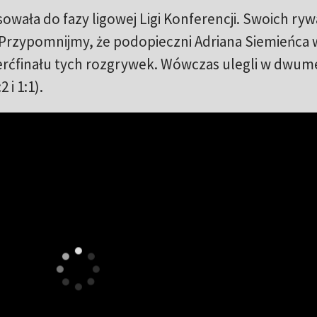
wała do fazy ligowej Ligi Konferencji. Swoich rywa
). Przypomnijmy, że podopieczni Adriana Siemieńca 
ierćfinału tych rozgrywek. Wówczas ulegli w dwu
2 i 1:1).