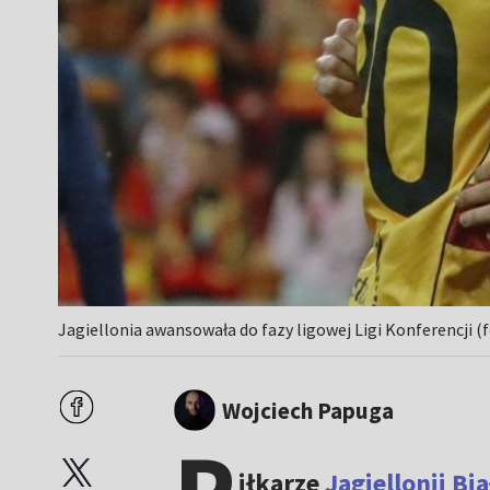
Jagiellonia awansowała do fazy ligowej Ligi Konferencji (f
Wojciech Papuga
iłkarze
Jagiellonii Bi