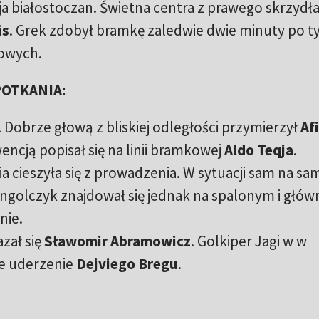
 białostoczan. Świetna centra z prawego skrzydła 
is
. Grek zdobył bramkę zaledwie dwie minuty po ty
wowych.
OTKANIA:
. Dobrze głową z bliskiej odległości przymierzył
Af
wencją popisał się na linii bramkowej
Aldo Teqja
.
cieszyła się z prowadzenia. W sytuacji sam na sa
ngolczyk znajdował się jednak na spalonym i głów
nie.
zał się
Sławomir Abramowicz
. Golkiper Jagi w w
e uderzenie
Dejviego Bregu
.