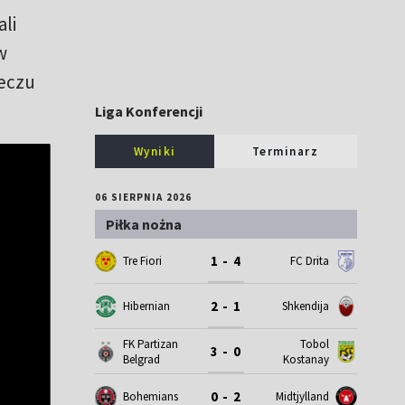
li
w
meczu
Liga Konferencji
Wyniki
Terminarz
06 SIERPNIA 2026
Piłka nożna
1 - 4
Tre Fiori
FC Drita
2 - 1
Hibernian
Shkendija
FK Partizan
Tobol
3 - 0
Belgrad
Kostanay
0 - 2
Bohemians
Midtjylland