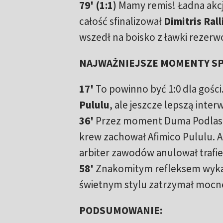
79' (1:1)
Mamy remis! Ładna akcja
całość sfinalizował
Dimitris Rall
wszedł na boisko z ławki rezer
NAJWAŻNIEJSZE MOMENTY SP
17'
To powinno być 1:0 dla gości
Pululu
, ale jeszcze lepszą inter
36'
Przez moment Duma Podlasia 
krew zachował Afimico Pululu. A
arbiter zawodów anulował trafie
58'
Znakomitym refleksem wyka
świetnym stylu zatrzymał mocn
PODSUMOWANIE: