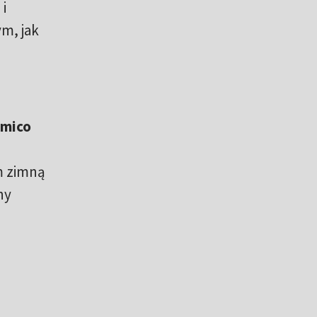
i
m, jak
imico
m zimną
ny