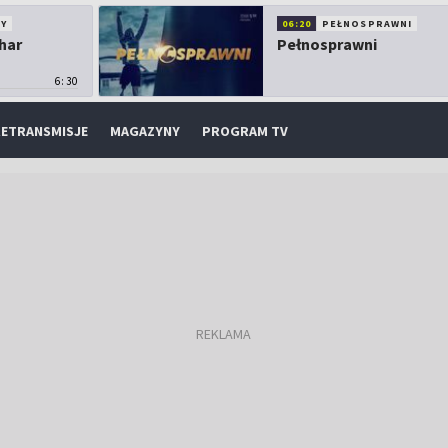
Y
06:20
PEŁNOSPRAWNI
har
Pełnosprawni
6:30
ETRANSMISJE
MAGAZYNY
PROGRAM TV