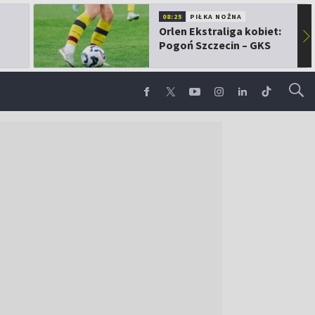
08:25
PIŁKA NOŻNA
Orlen Ekstraliga kobiet:
▶
Pogoń Szczecin – GKS
Górnik Łęczna