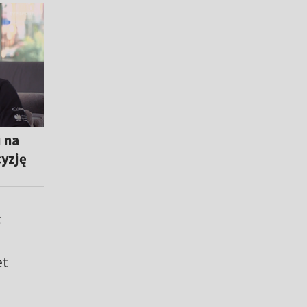
 na
yzję
ł
et