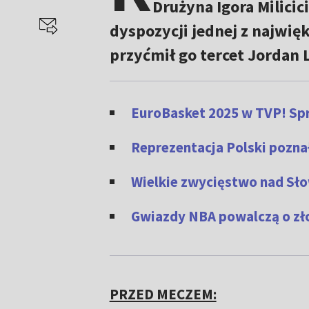
Drużyna Igora Milici
dyspozycji jednej z najwię
przyćmił go tercet Jordan L
EuroBasket 2025 w TVP! Spr
Reprezentacja Polski pozna
Wielkie zwycięstwo nad Sło
Gwiazdy NBA powalczą o zło
PRZED MECZEM: