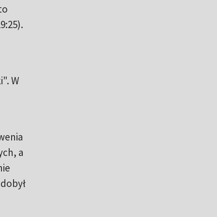
to
:25).
i". W
owenia
ych, a
nie
zdobył