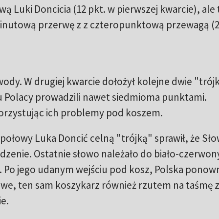
ą Luki Doncicia (12 pkt. w pierwszej kwarcie), ale 
inutową przerwę z z czteropunktową przewagą (29
dy. W drugiej kwarcie dołożył kolejne dwie "trójk
Polacy prowadzili nawet siedmioma punktami.
orzystując ich problemy pod koszem.
połowy Luka Doncić celną "trójką" sprawił, że Sł
dzenie. Ostatnie słowo należało do biało-czerwon
. Po jego udanym wejściu pod kosz, Polska ponow
awe, ten sam koszykarz również rzutem na taśmę 
e.