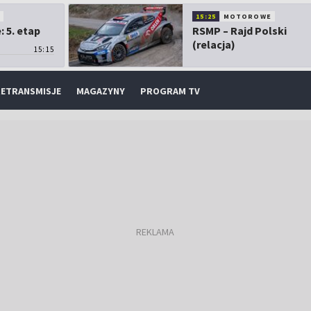
O
15:25
MOTOROWE
 5. etap
RSMP – Rajd Polski
(relacja)
15:15
ETRANSMISJE
MAGAZYNY
PROGRAM TV