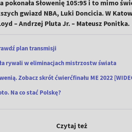
cia pokonała Słowenię 105:95 i to mimo świ
kszych gwiazd NBA, Luki Doncicia. W Kato
oyd – Andrzej Pluta Jr. – Mateusz Ponitka.
awdź plan transmisji
ła rywali w eliminacjach mistrzostw świata
wenią. Zobacz skrót ćwierćfinału ME 2022 [WIDE
to. Na co stać Polskę?
Czytaj też