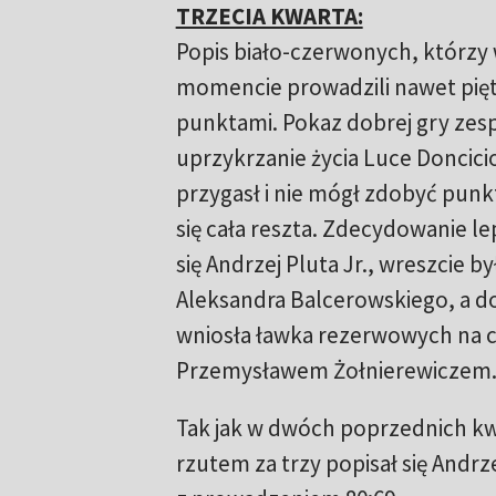
TRZECIA KWARTA:
Popis biało-czerwonych, którz
momencie prowadzili nawet pi
punktami. Pokaz dobrej gry zes
uprzykrzanie życia Luce Doncici
przygasł i nie mógł zdobyć punk
się cała reszta. Zdecydowanie le
się Andrzej Pluta Jr., wreszcie b
Aleksandra Balcerowskiego, a do
wniosła ławka rezerwowych na c
Przemysławem Żołnierewiczem
Tak jak w dwóch poprzednich kw
rzutem za trzy popisał się Andrze