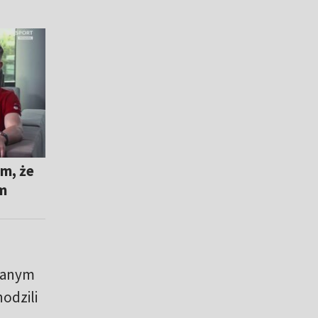
m, że
m
udanym
hodzili