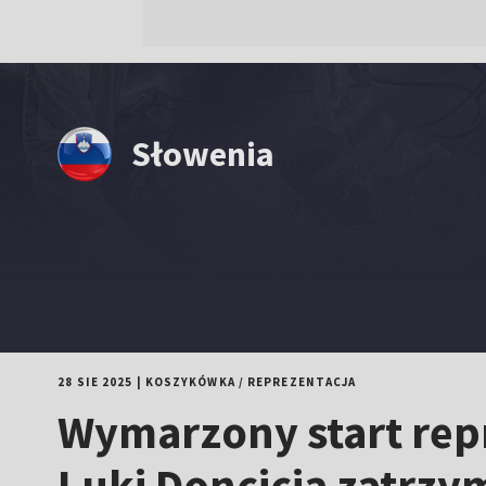
Słowenia
28 SIE 2025
|
KOSZYKÓWKA
/
REPREZENTACJA
Wymarzony start repr
Luki Doncicia zatrz