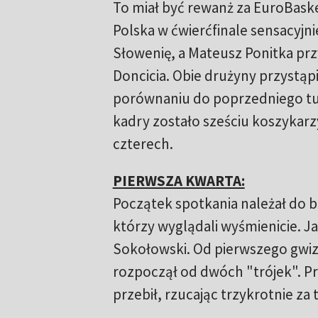
To miał być rewanż za EuroBask
Polska w ćwierćfinale sensacyjn
Słowenię, a Mateusz Ponitka pr
Doncicia. Obie drużyny przystąp
porównaniu do poprzedniego turn
kadry zostało sześciu koszykarzy
czterech.
PIERWSZA KWARTA:
Początek spotkania należał do 
którzy wyglądali wyśmienicie. Ja
Sokołowski. Od pierwszego gwiz
rozpoczął od dwóch "trójek". 
przebił, rzucając trzykrotnie z