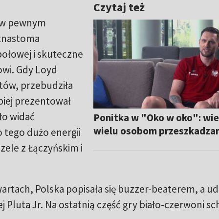
Czytaj też
y w pewnym
ętnastoma
połowej i skuteczne
owi. Gdy Loyd
tów, przebudziła
piej prezentował
yło widać
Ponitka w "Oko w oko": wie
wielu osobom przeszkadza
 tego dużo energii
zele z Łączyńskim i
.
artach, Polska popisała się buzzer-beaterem, a 
j Pluta Jr. Na ostatnią część gry biało-czerwoni sc