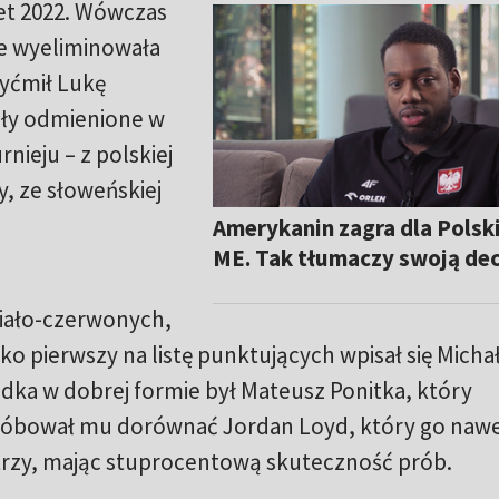
et 2022. Wówczas
ie wyeliminowała
zyćmił Lukę
iły odmienione w
ieju – z polskiej
, ze słoweńskiej
Amerykanin zagra dla Polski
ME. Tak tłumaczy swoją dec
biało-czerwonych,
ko pierwszy na listę punktujących wpisał się Micha
dka w dobrej formie był Mateusz Ponitka, który
Próbował mu dorównać Jordan Loyd, który go naw
a trzy, mając stuprocentową skuteczność prób.