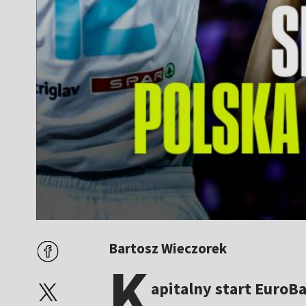
Bartosz Wieczorek
K
apitalny start EuroB