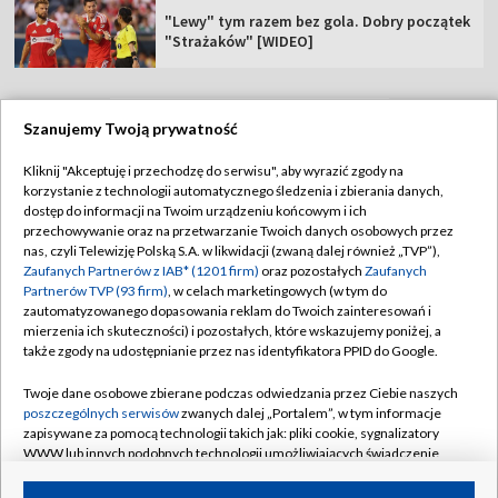
"Lewy" tym razem bez gola. Dobry początek
"Strażaków" [WIDEO]
Szanujemy Twoją prywatność
TVP
Kliknij "Akceptuję i przechodzę do serwisu", aby wyrazić zgody na
korzystanie z technologii automatycznego śledzenia i zbierania danych,
Abonament TVP
Regulamin TVP
dostęp do informacji na Twoim urządzeniu końcowym i ich
Polityka prywatności
Sklep TVP
przechowywanie oraz na przetwarzanie Twoich danych osobowych przez
nas, czyli Telewizję Polską S.A. w likwidacji (zwaną dalej również „TVP”),
Biuro Reklamy
Moje zgody
Zaufanych Partnerów z IAB* (1201 firm)
oraz pozostałych
Zaufanych
Partnerów TVP (93 firm)
, w celach marketingowych (w tym do
Oferta Handlowa
Biuro reklamy
zautomatyzowanego dopasowania reklam do Twoich zainteresowań i
mierzenia ich skuteczności) i pozostałych, które wskazujemy poniżej, a
Telegazeta ogłoszenia
Kontakt
także zgody na udostępnianie przez nas identyfikatora PPID do Google.
Emisja w TVP
Twoje dane osobowe zbierane podczas odwiedzania przez Ciebie naszych
Kanały
Rada Programowa
poszczególnych serwisów
zwanych dalej „Portalem”, w tym informacje
zapisywane za pomocą technologii takich jak: pliki cookie, sygnalizatory
Ogłoszenia przetargowe
WWW lub innych podobnych technologii umożliwiających świadczenie
©2026 Telewizja Polska Spółka Akcyjna w likwidacji
dopasowanych i bezpiecznych usług, personalizację treści oraz reklam,
Akademia Telewizyjna
udostępnianie funkcji mediów społecznościowych oraz analizowanie