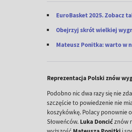
EuroBasket 2025. Zobacz tab
Obejrzyj skrót wielkiej wyg
Mateusz Ponitka: warto w n
Reprezentacja Polski znów wyg
Podobno nic dwa razy się nie zda
szczęście to powiedzenie nie mi
koszykówkę. Polacy ponownie oka
Słoweńców.
Luka Doncić
znów m
wyższość
Mateusza Ponitki
i sp