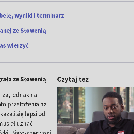
elę, wyniki i terminarz
ranej ze Słowenią
as wierzyć
Czytaj też
rała ze Słowenią
rza, jednak na
ało przełożenia na
zali się lepsi od
usiał uznać
ółki. Biało-czerwoni