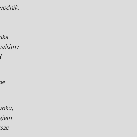
awodnik.
ilka
maliśmy
ł
ie
ynku,
ngiem
wsze
–