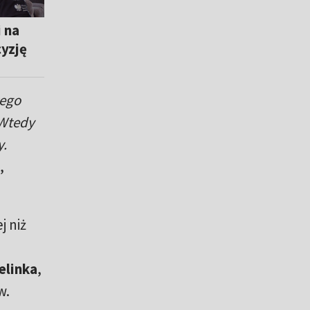
 na
yzję
łego
 Wtedy
y.
,
j niż
elinka
,
w.