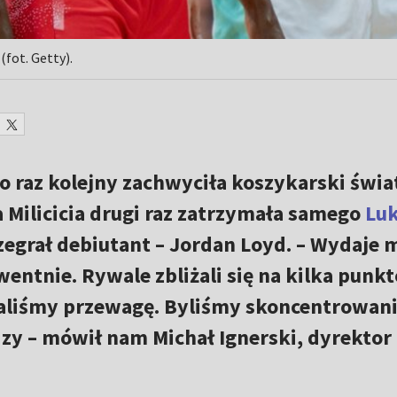
(fot. Getty).
o raz kolejny zachwyciła koszykarski świa
a Milicicia drugi raz zatrzymała samego
Lu
zegrał debiutant – Jordan Loyd. – Wydaje m
entnie. Rywale zbliżali się na kilka punk
aliśmy przewagę. Byliśmy skoncentrowani
y – mówił nam Michał Ignerski, dyrektor