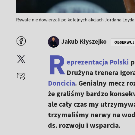
Rywale nie dowierzali po kolejnych akcjach Jordana Loyda 
Jakub Kłyszejko
OBSERWUJ
R
eprezentacja Polski
p
Drużyna trenera Igor
Doncicia
. Genialny mecz ro
że graliśmy bardzo konsekw
ale cały czas my utrzymyw
trzymaliśmy nerwy na wodz
ds. rozwoju i wsparcia.