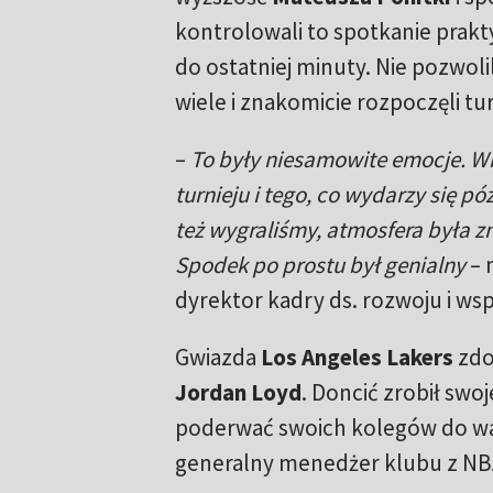
kontrolowali to spotkanie prakt
do ostatniej minuty. Nie pozwoli
wiele i znakomicie rozpoczęli tur
–
To były niesamowite emocje. W
turnieju i tego, co wydarzy się p
też wygraliśmy, atmosfera była zn
Spodek po prostu był genialny
– 
dyrektor kadry ds. rozwoju i wsp
Gwiazda
Los Angeles Lakers
zdo
Jordan Loyd
. Doncić zrobił swo
poderwać swoich kolegów do wal
generalny menedżer klubu z NBA