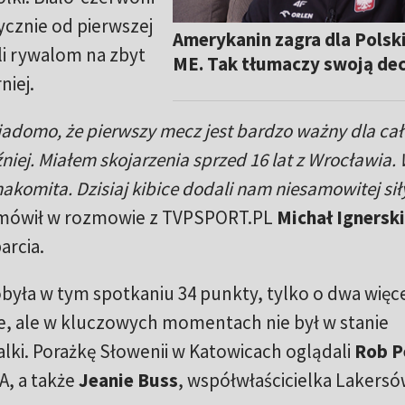
ycznie od pierwszej
Amerykanin zagra dla Polski
li rywalom na zbyt
ME. Tak tłumaczy swoją dec
niej.
iadomo, że pierwszy mecz jest bardzo ważny dla ca
óźniej. Miałem skojarzenia sprzed 16 lat z Wrocławia.
akomita. Dzisiaj kibice dodali nam niesamowitej sił
mówił w rozmowie z TVPSPORT.PL
Michał Ignerski
arcia.
była w tym spotkaniu 34 punkty, tylko o dwa więce
je, ale w kluczowych momentach nie był w stanie
ki. Porażkę Słowenii w Katowicach oglądali
Rob P
, a także
Jeanie Buss
, współwłaścicielka Lakersó