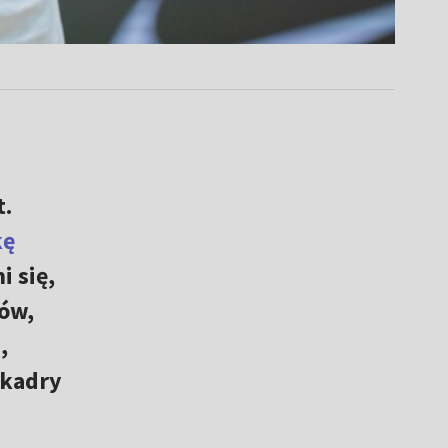
t.
kę
i się,
tów,
,
 kadry