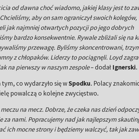
cicia od dawna choć wiadomo, jakiej klasy jest to z
. Chcieliśmy, aby on sam ograniczył swoich kolegów,
eli jak najmniej otwartych pozycji po jego dobrych
iśmy bardzo konsekwentnie. Rywale zbliżali się na k
mywaliśmy przewagę. Byliśmy skoncentrowani, trzy
ny z chłopaków. Liderzy to pociągnęli. Loyd zagra
 jak na pierwszy w naszym zespole
– dodał
Ignerski
.
tym, co wydarzyło się w
Spodku
. Polacy znakomic
dzielę powalczą o kolejne zwycięstwo.
 meczu na mecz. Dobrze, że czeka nas dzień odpocz
e za nami. Popracujemy nad jak najlepszym skauti
ać ich mocne strony i będziemy walczyć, tak jak za