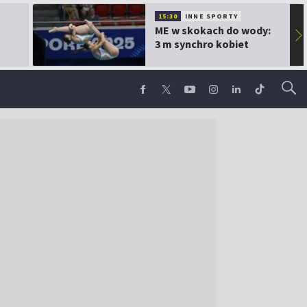
15:30
INNE SPORTY
ME w skokach do wody:
▶
3 m synchro kobiet