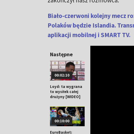
zakończył nasz rozmówca.
Biało-czerwoni kolejny mecz ro
Polaków będzie Islandia. Tran
aplikacji mobilnej i SMART TV.
Następne
00:02:10
Loyd: ta wygrana
to wysiłek całej
drużyny [WIDEO]
00:10:00
EuroBasket: