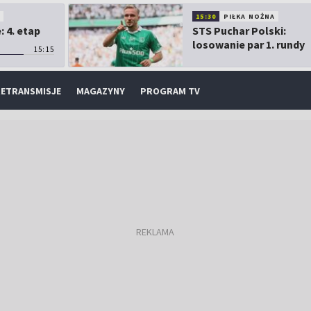
O
15:30
PIŁKA NOŻNA
 4. etap
STS Puchar Polski:
losowanie par 1. rundy
15:15
ETRANSMISJE
MAGAZYNY
PROGRAM TV