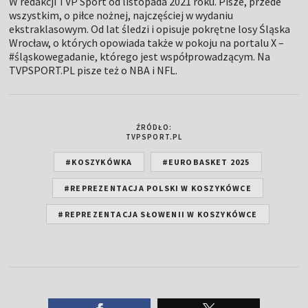
W redakcji TVP Sport od listopada 2021 roku. Pisze, przede
wszystkim, o piłce nożnej, najczęściej w wydaniu
ekstraklasowym. Od lat śledzi i opisuje pokrętne losy Śląska
Wrocław, o których opowiada także w pokoju na portalu X –
#śląskowegadanie, którego jest współprowadzącym. Na
TVPSPORT.PL pisze też o NBA i NFL.
ŹRÓDŁO:
TVPSPORT.PL
#KOSZYKÓWKA
#EUROBASKET 2025
#REPREZENTACJA POLSKI W KOSZYKÓWCE
#REPREZENTACJA SŁOWENII W KOSZYKÓWCE