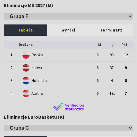
Eliminacje MŚ 2027 (M)
Tabela
Wyniki
Terminarz
Drużyna
M
+/-
Pkt
1
Polska
6
90
12
2
Łotwa
6
37
9
3
Holandia
6
4
8
4
Austria
6
-131
7
Eliminacje EuroBasketu (K)