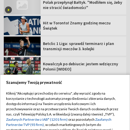
Polak przepłynął Bałtyk. "Modliłem się, żeby
nie stracić świadomości"
Hit w Toronto! Znamy godzinę meczu
Świątek
Betclic 1 Liga: sprawdź terminarz i plan
transmisji meczów 3. kolejki
Kowalczyk po debiucie: jestem wdzięczny
Polonii [WIDEO]
Szanujemy Twoją prywatność
Kliknij "Akceptuję i przechodzę do serwisu", aby wyrazić zgody na
korzystanie z technologii automatycznego śledzenia i zbierania danych,
TVP
dostęp do informacji na Twoim urządzeniu końcowym i ich
Abonament TVP
Regulamin TVP
przechowywanie oraz na przetwarzanie Twoich danych osobowych przez
nas, czyli Telewizję Polską S.A. w likwidacji (zwaną dalej również „TVP”),
Polityka prywatności
Sklep TVP
Zaufanych Partnerów z IAB* (1201 firm)
oraz pozostałych
Zaufanych
Partnerów TVP (93 firm)
, w celach marketingowych (w tym do
Biuro Reklamy
Moje zgody
zautomatyzowanego dopasowania reklam do Twoich zainteresowań i