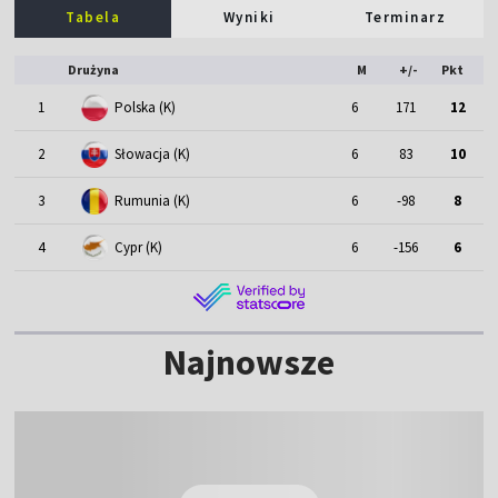
Tabela
Wyniki
Terminarz
Drużyna
M
+/-
Pkt
1
Polska (K)
6
171
12
2
Słowacja (K)
6
83
10
3
Rumunia (K)
6
-98
8
4
Cypr (K)
6
-156
6
Najnowsze