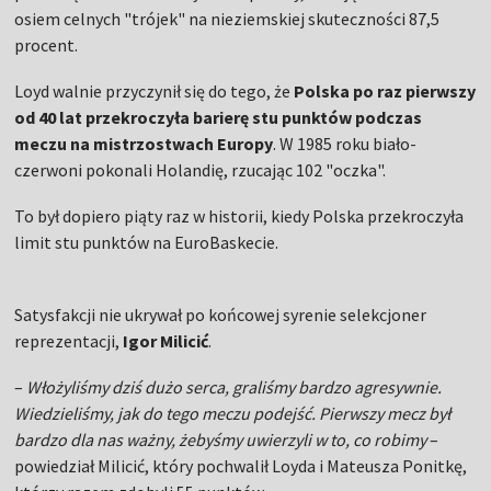
osiem celnych "trójek" na nieziemskiej skuteczności 87,5
procent.
Loyd walnie przyczynił się do tego, że
Polska po raz pierwszy
od 40 lat przekroczyła barierę stu punktów podczas
meczu na mistrzostwach Europy
. W 1985 roku biało-
czerwoni pokonali Holandię, rzucając 102 "oczka".
To był dopiero piąty raz w historii, kiedy Polska przekroczyła
limit stu punktów na EuroBaskecie.
Satysfakcji nie ukrywał po końcowej syrenie selekcjoner
reprezentacji,
Igor Milicić
.
–
Włożyliśmy dziś dużo serca, graliśmy bardzo agresywnie.
Wiedzieliśmy, jak do tego meczu podejść. Pierwszy mecz był
bardzo dla nas ważny, żebyśmy uwierzyli w to, co robimy
–
powiedział Milicić, który pochwalił Loyda i Mateusza Ponitkę,