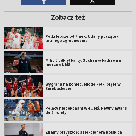
Zobacz też
Polki lepsze od Finek. Udany początek
letniego zgrupowania
Milicić odkrył karty. Sochan w kadrze na
mecze el. MŚ
Wygrana na koniec. Młode Polki piąte w
Eurobaskecie
Polacy niepokonani w el. MŚ. Pewny awans
do 2. rundy!
Znamy przyszłość selekcjonera polskich