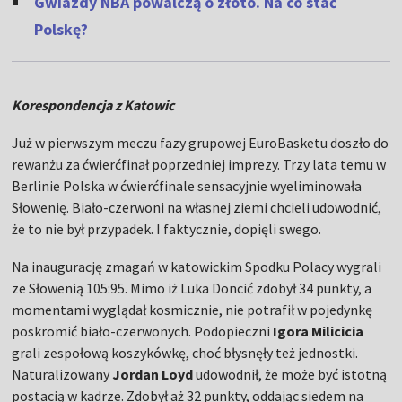
Gwiazdy NBA powalczą o złoto. Na co stać
Polskę?
Korespondencja z Katowic
Już w pierwszym meczu fazy grupowej EuroBasketu doszło do
rewanżu za ćwierćfinał poprzedniej imprezy. Trzy lata temu w
Berlinie Polska w ćwierćfinale sensacyjnie wyeliminowała
Słowenię. Biało-czerwoni na własnej ziemi chcieli udowodnić,
że to nie był przypadek. I faktycznie, dopięli swego.
Na inaugurację zmagań w katowickim Spodku Polacy wygrali
ze Słowenią 105:95. Mimo iż Luka Doncić zdobył 34 punkty, a
momentami wyglądał kosmicznie, nie potrafił w pojedynkę
poskromić biało-czerwonych. Podopieczni
Igora Milicicia
grali zespołową koszykówkę, choć błysnęły też jednostki.
Naturalizowany
Jordan Loyd
udowodnił, że może być istotną
postacią w kadrze. Zdobył aż 32 punkty, oddając siedem na