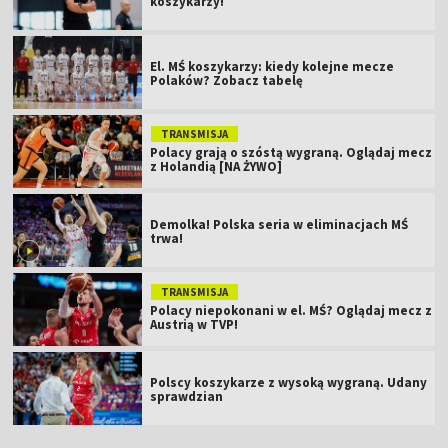
koszykarzy!
El. MŚ koszykarzy: kiedy kolejne mecze
Polaków? Zobacz tabelę
TRANSMISJA
Polacy grają o szóstą wygraną. Oglądaj mecz
z Holandią [NA ŻYWO]
Demolka! Polska seria w eliminacjach MŚ
trwa!
TRANSMISJA
Polacy niepokonani w el. MŚ? Oglądaj mecz z
Austrią w TVP!
Polscy koszykarze z wysoką wygraną. Udany
sprawdzian