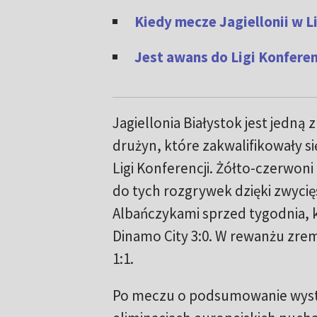
Kiedy mecze Jagiellonii w L
Jest awans do Ligi Konfere
Jagiellonia Białystok jest jedną 
drużyn, które zakwalifikowały si
Ligi Konferencji. Żółto-czerwon
do tych rozgrywek dzięki zwyci
Albańczykami sprzed tygodnia, k
Dinamo City 3:0. W rewanżu zrem
1:1.
Po meczu o podsumowanie wystę