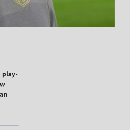
 play-
 w
ian