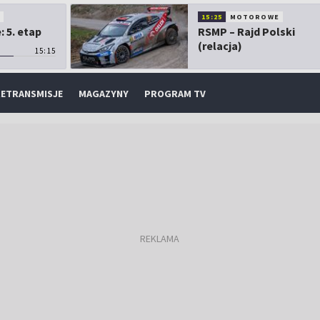
O
15:25
MOTOROWE
 5. etap
RSMP – Rajd Polski
(relacja)
15:15
ETRANSMISJE
MAGAZYNY
PROGRAM TV