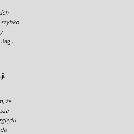
kich
 szybko
y
Jagi.
ji.
, że
psza
względu
 do