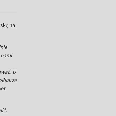
lskę na
lnie
a nami
ować. U
piłkarze
ner
lić.