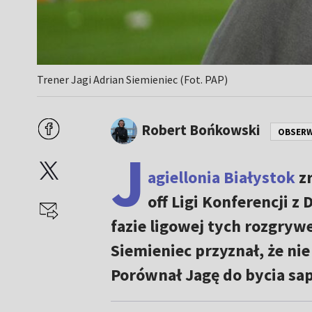
Trener Jagi Adrian Siemieniec (Fot. PAP)
Robert Bońkowski
OBSER
J
agiellonia Białystok
zr
off Ligi Konferencji z
fazie ligowej tych rozgryw
Siemieniec przyznał, że nie
Porównał Jagę do bycia sa