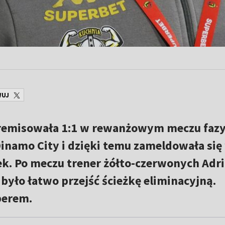
WUJ
emisowała 1:1 w rewanżowym meczu fazy
 Dinamo City i dzięki temu zameldowała się
ek. Po meczu trener żółto-czerwonych Adr
 było łatwo przejść ścieżkę eliminacyjną.
perem.