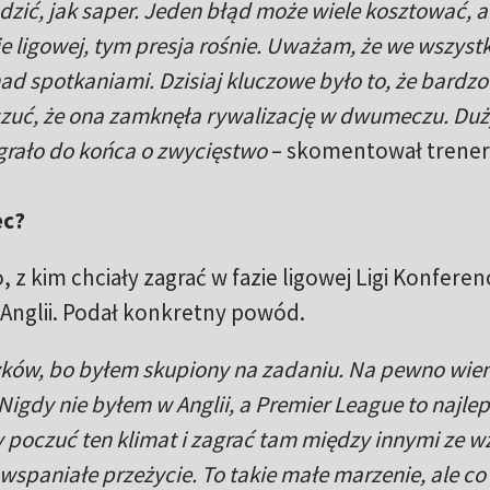
dzić, jak saper. Jeden błąd może wiele kosztować, a
zie ligowej, tym presja rośnie. Uważam, że we wszyst
d spotkaniami. Dzisiaj kluczowe było to, że bardzo
o czuć, że ona zamknęła rywalizację w dwumeczu. Duż
grało do końca o zwycięstwo
– skomentował trener 
ec?
, z kim chciały zagrać w fazie ligowej Ligi Konferenc
Anglii. Podał konkretny powód.
yków, bo byłem skupiony na zadaniu. Na pewno wiem
Nigdy nie byłem w Anglii, a Premier League to najle
by poczuć ten klimat i zagrać tam między innymi ze 
 wspaniałe przeżycie. To takie małe marzenie, ale co