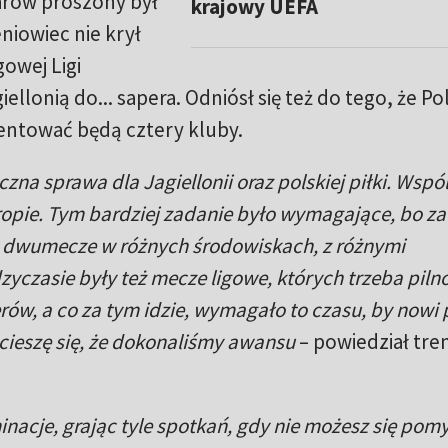
arów proszony był
krajowy UEFA
niowiec nie krył
owej Ligi
llonią do... sapera. Odniósł się też do tego, że Po
entować będą cztery kluby.
zna sprawa dla Jagiellonii oraz polskiej piłki. Wspó
ropie. Tym bardziej zadanie było wymagające, bo z
rzy dwumecze w różnych środowiskach, z różnymi
zyczasie były też mecze ligowe, których trzeba piln
rów, a co za tym idzie, wymagało to czasu, by nowi 
 cieszę się, że dokonaliśmy awansu
– powiedział tre
minacje, grając tyle spotkań, gdy nie możesz się pomy