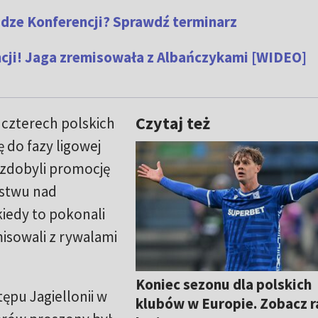
idze Konferencji? Sprawdź terminarz
ncji! Jaga zremisowała z Albańczykami [WIDEO]
Czytaj też
z czterech polskich
ę do fazy ligowej
i zdobyli promocję
ęstwu nad
iedy to pokonali
isowali z rywalami
Koniec sezonu dla polskich
pu Jagiellonii w
klubów w Europie. Zobacz r