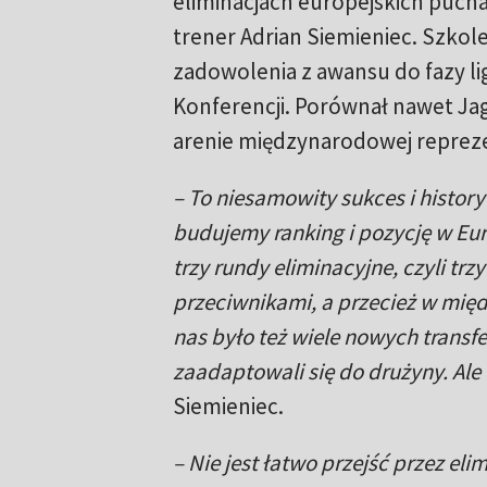
eliminacjach europejskich puch
trener Adrian Siemieniec. Szkole
zadowolenia z awansu do fazy lig
Konferencji. Porównał nawet Jagie
arenie międzynarodowej reprez
– To niesamowity sukces i historyc
budujemy ranking i pozycję w Eu
trzy rundy eliminacyjne, czyli t
przeciwnikami, a przecież w międ
nas było też wiele nowych transfe
zaadaptowali się do drużyny. Ale
Siemieniec.
– Nie jest łatwo przejść przez eli