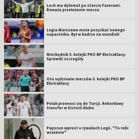
Lech ma dylemat po starciu Farerami.
Roważa przełożenie meczu
Legia Warszawa może pozyskać nowego
napastnika. Był w kadrze na mundial!
Niezbędnik 3. kolejki PKO BP Ekstraklasy.
Sprawdź szczegóły
Oto sędziowie meczów 3. kolejki PKO BP
Ekstraklasy
Polak przenosi się do Turcji. Rekordowy
transfer w historii klubu
Papszun wprost o rywalach Legii. "To robi
wrażenie"