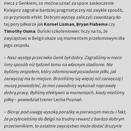
mecz z Genkiem, co można uznać za spore zaskoczenie.
Kolejorz zagrał w bardziej pragmatyczny niż zwykle sposób,
co przyniosło efekt. Dobrym występ zaliczyli zawodzący do
tej pory piłkarze jak
Kornel Lisman
,
Bryan Fiabema
czy
Timothy Ouma
. Duński szkoleniowiec liczy na to, że
zwycięstwo w Belgii okaże się momentem przełomowym dla
jego zespołu.
–
Nasz występ przeciwko Genk był dobry. Zagraliśmy w nieco
inny sposób niż tydzień temu na własnym stadionie. Nie
byliśmy zespołem, który zdominował posiadanie piłki, jak
zazwyczaj ma to miejsce. Broniliśmy się więcej niż zazwyczaj i
muszę powiedzieć, że moi zawodnicy wykonali naprawdę
dobrą pracę. Byliśmy efektywni w momentach, kiedy mieliśmy
piłkę
– powiedział trener Lecha Poznań.
–
Biorąc pod uwagę wysoką porażkę w pierwszym meczu i fakt,
że przylecieliśmy do Belgii na trudny rewanż z bardzo dobrym
przeciwnikiem, to ostatnie zwycięstwo może dodać drużynie