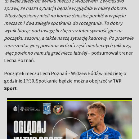
to wiele zależy od wyniku meczu z Widzewem. Zwycięstwo
sprawi, że nasza sytuacja będzie wyglądała w miarę dobrze.
Wtedy będziemy mieli na koncie dziesięć punktów w pięciu
meczach i dwa zaległe spotkania do rozegrania. To dobry
wynik biorąc pod uwagę liczbę oraz intensywność gier na
początku sezonu, a także naszą sytuację kadrową. Po przerwie
reprezentacyjnej powinna wrócić część nieobecnych piłkarzy,
więc powinno nam się grać nieco łatwiej
– podsumował trener
Lecha Poznań.
Początek meczu Lech Poznań - Widzew Łódź w niedzielę o
godzinie 17:30. Spotkanie będzie można obejrzeć w
TVP
Sport
.