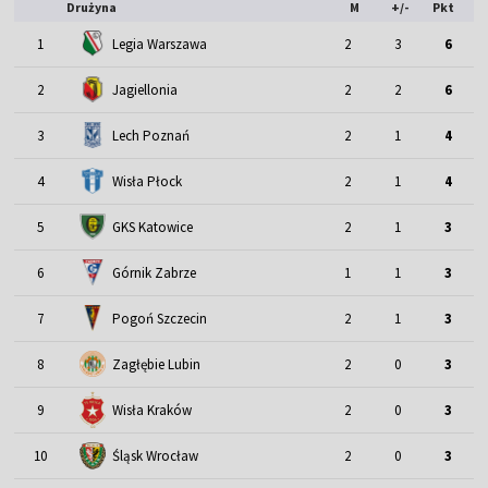
Drużyna
M
+/-
Pkt
1
Legia Warszawa
2
3
6
2
Jagiellonia
2
2
6
3
Lech Poznań
2
1
4
4
Wisła Płock
2
1
4
5
GKS Katowice
2
1
3
6
Górnik Zabrze
1
1
3
7
Pogoń Szczecin
2
1
3
8
Zagłębie Lubin
2
0
3
9
Wisła Kraków
2
0
3
Śląsk Wrocław
10
2
0
3