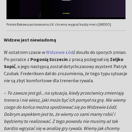
Prezes Rakowa po losowaniu LK: chcemy wygrać każdy mecz [WIDEO]
Widzew jest niewiadomą
W ostatnim czasie w
Widzewie Łód
ź doszło do sporych zmian.
Po porażce z
Pogonią Szczecin
z pracą pożegnał się
Zeljko
Sopić
, a jego następcą został dotychczasowy asystent Patryk
Czubak. Frederiksen dał do zrozumienia, że tego typu sytuacje
nie są zbyt komfortowe dla trenerów rywala.
–
To zawsze jest gó...na sytuacja, kiedy przeciwnicy zmieniają
trenera i nie wiesz, jaki może być ich pomysł na grę. Nie wiemy
czego do końca można spodziewać się po Widzewie Łódź.
Dobrym aspektem jest to, że wiemy co sami mamy robić i
będziemy to realizować. Z tego powodu nie musimy aż tak
bardzo wgryzać się w analizę gry rywala. Wiemy jak chcemy