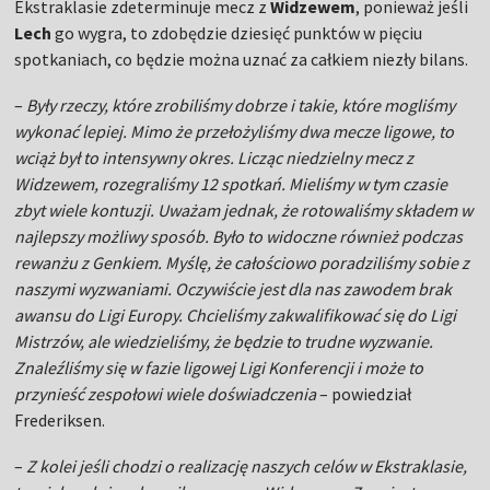
Ekstraklasie zdeterminuje mecz z
Widzewem
, ponieważ jeśli
Lech
go wygra, to zdobędzie dziesięć punktów w pięciu
spotkaniach, co będzie można uznać za całkiem niezły bilans.
–
Były rzeczy, które zrobiliśmy dobrze i takie, które mogliśmy
wykonać lepiej. Mimo że przełożyliśmy dwa mecze ligowe, to
wciąż był to intensywny okres. Licząc niedzielny mecz z
Widzewem, rozegraliśmy 12 spotkań. Mieliśmy w tym czasie
zbyt wiele kontuzji. Uważam jednak, że rotowaliśmy składem w
najlepszy możliwy sposób. Było to widoczne również podczas
rewanżu z Genkiem. Myślę, że całościowo poradziliśmy sobie z
naszymi wyzwaniami. Oczywiście jest dla nas zawodem brak
awansu do Ligi Europy. Chcieliśmy zakwalifikować się do Ligi
Mistrzów, ale wiedzieliśmy, że będzie to trudne wyzwanie.
Znaleźliśmy się w fazie ligowej Ligi Konferencji i może to
przynieść zespołowi wiele doświadczenia
– powiedział
Frederiksen.
–
Z kolei jeśli chodzi o realizację naszych celów w Ekstraklasie,