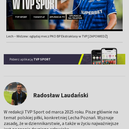
Lech – Widzew: oglądaj mecz PKO BP Ekstraklasy w TVP [ZAPOWIEDŹ]
Pobierz aplikację
TVP SPORT
Radosław Laudański
W redakcji TVP Sport od marca 2025 roku. Pisze głównie na
temat polskiej piłki, konkretniej Lecha Poznań. Wyznaje
zasadę, że w dziennikarstwie, a także w życiu najważniejsze
jest poznanie drugiego człowieka.