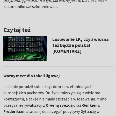
przypomnę piłkarzom o tym jak ważny jest to dla nas mecz
–
zakomunikował szkoleniowiec.
Czytaj też
Losowanie LK, czyli wiosna
też będzie polska!
[KOMENTARZ]
Ważny mecz dla tabeli ligowej
Lech nie poradził sobie zbyt dobrze w eliminacjach
europejskich pucharów. Drużyna mierzyła się z wieloma
kontuzjami, a także nie miała szczęścia w losowaniu. Mimo
przegranej rywalizacji z
Crveną zvezdą
oraz
Genkiem
,
Frederiksen
stara się dostrzegać pozytywy. Sytuację w