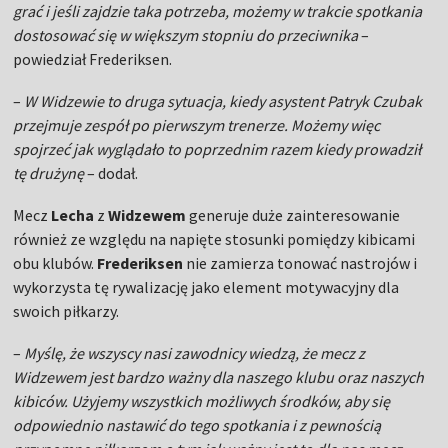
grać i jeśli zajdzie taka potrzeba, możemy w trakcie spotkania
dostosować się w większym stopniu do przeciwnika
–
powiedział Frederiksen.
–
W Widzewie to druga sytuacja, kiedy asystent Patryk Czubak
przejmuje zespół po pierwszym trenerze. Możemy więc
spojrzeć jak wyglądało to poprzednim razem kiedy prowadził
tę drużynę
– dodał.
Mecz
Lecha
z
Widzewem
generuje duże zainteresowanie
również ze względu na napięte stosunki pomiędzy kibicami
obu klubów.
Frederiksen
nie zamierza tonować nastrojów i
wykorzysta tę rywalizację jako element motywacyjny dla
swoich piłkarzy.
–
Myślę, że wszyscy nasi zawodnicy wiedzą, że mecz z
Widzewem jest bardzo ważny dla naszego klubu oraz naszych
kibiców. Użyjemy wszystkich możliwych środków, aby się
odpowiednio nastawić do tego spotkania i z pewnością