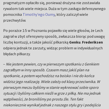
pragmatyzm opłaciło się, ponieważ drużyna nie zostawiała
rywalom tak wiele miejsca. Duża w tym zasługa defensywnego
pomocnika
Timothy'ego Oumy
, który zaliczył wiele
przechwytów.
Po porażce 1:5 w Poznaniu pojawiło się wiele głosów, że Lech
zagrał w zbyt ofensywny sposób, zwłaszcza biorąc pod uwagę
liczbę kontuzji, a także jakość piłkarską
Genku
.
Frederiksen
odpiera jednak te zarzuty, widząc problem w indywidualnych
błędach piłkarzy.
–
Nie jestem pewien, czy w pierwszym spotkaniu z Genkiem
zagrałbym w inny sposób. Czasem masz jakiś plan na
spotkanie, a potem wychodzisz na boisko i nie do końca
widzisz jego realizację. Wiele zależy od klasy przeciwnika. W
pierwszym meczu byliśmy w stanie wykreować sobie sporo
sytuacji i byliśmy całkiem nieźli w grze z piłką. Nie ma jednak
wątpliwości, że broniliśmy po prostu źle. Ten fakt
niekoniecznie wynikał jednak z naszego stylu gry i podejścia