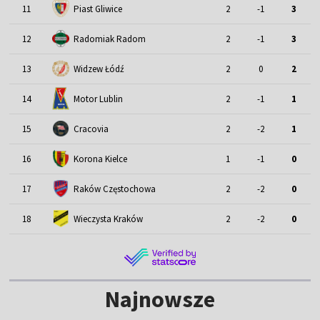
11
Piast Gliwice
2
-1
3
12
Radomiak Radom
2
-1
3
13
Widzew Łódź
2
0
2
Motor Lublin
14
2
-1
1
15
Cracovia
2
-2
1
16
Korona Kielce
1
-1
0
17
Raków Częstochowa
2
-2
0
18
Wieczysta Kraków
2
-2
0
Najnowsze