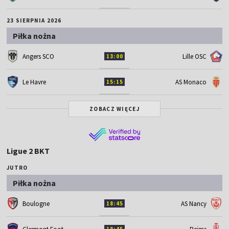
23 SIERPNIA 2026
Piłka nożna
Angers SCO
Lille OSC
13:00
Le Havre
AS Monaco
15:15
ZOBACZ WIĘCEJ
Ligue 2 BKT
JUTRO
Piłka nożna
Boulogne
AS Nancy
18:45