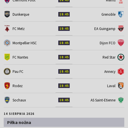
Clermont Foot
Reims
18:45
Dunkerque
Grenoble
18:45
FC Metz
EA Guingamp
18:45
Montpellier HSC
Dijon FCO
18:45
FC Nantes
Red Star
18:45
Pau FC
Annecy
18:45
Rodez
Laval
18:45
Sochaux
AS Saint-Etienne
18:45
14 SIERPNIA 2026
Piłka nożna