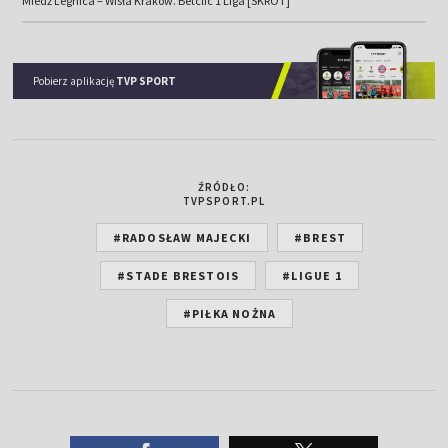
Miedź Legnica – Wisła Kraków. Betclic 1 Liga [SKRÓT]
Pobierz aplikację
TVP SPORT
ŹRÓDŁO:
TVPSPORT.PL
#RADOSŁAW MAJECKI
#BREST
#STADE BRESTOIS
#LIGUE 1
#PIŁKA NOŻNA