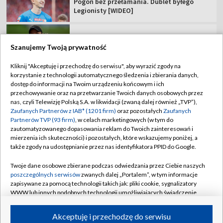
Rewanż Świątek za Roland Garros. "Jestem
ciekawa, co Iga zmieni"
Szanujemy Twoją prywatność
Kliknij "Akceptuję i przechodzę do serwisu", aby wyrazić zgody na
korzystanie z technologii automatycznego śledzenia i zbierania danych,
TVP
dostęp do informacji na Twoim urządzeniu końcowym i ich
Abonament TVP
Regulamin TVP
przechowywanie oraz na przetwarzanie Twoich danych osobowych przez
nas, czyli Telewizję Polską S.A. w likwidacji (zwaną dalej również „TVP”),
Polityka prywatności
Sklep TVP
Zaufanych Partnerów z IAB* (1201 firm)
oraz pozostałych
Zaufanych
Partnerów TVP (93 firm)
, w celach marketingowych (w tym do
Biuro Reklamy
Moje zgody
zautomatyzowanego dopasowania reklam do Twoich zainteresowań i
mierzenia ich skuteczności) i pozostałych, które wskazujemy poniżej, a
Oferta Handlowa
Biuro reklamy
także zgody na udostępnianie przez nas identyfikatora PPID do Google.
Telegazeta ogłoszenia
Kontakt
Twoje dane osobowe zbierane podczas odwiedzania przez Ciebie naszych
Emisja w TVP
poszczególnych serwisów
zwanych dalej „Portalem”, w tym informacje
zapisywane za pomocą technologii takich jak: pliki cookie, sygnalizatory
Kanały
Rada Programowa
WWW lub innych podobnych technologii umożliwiających świadczenie
dopasowanych i bezpiecznych usług, personalizację treści oraz reklam,
Ogłoszenia przetargowe
udostępnianie funkcji mediów społecznościowych oraz analizowanie
©2026 Telewizja Polska Spółka Akcyjna w likwidacji
Akceptuję i przechodzę do serwisu
ruchu w Internecie.
Akademia Telewizyjna