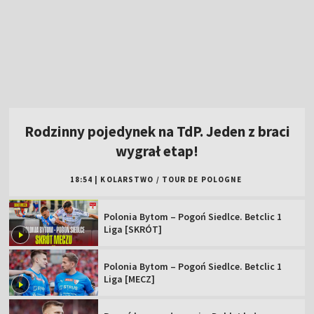
Rodzinny pojedynek na TdP. Jeden z braci
wygrał etap!
18:54
|
KOLARSTWO
/
TOUR DE POLOGNE
Polonia Bytom – Pogoń Siedlce. Betclic 1
Liga [SKRÓT]
Polonia Bytom – Pogoń Siedlce. Betclic 1
Liga [MECZ]
Pogoń bez przełamania. Dublet byłego
Legionisty [WIDEO]
Polka z tytułem rangi WTA! Trzeci rok z
rzędu
Posłuchał rad Rafała Majki i... wygrał etap
TdP