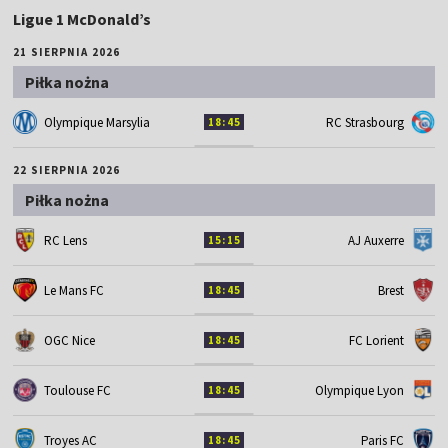
Ligue 1 McDonald’s
21 SIERPNIA 2026
Piłka nożna
Olympique Marsylia
RC Strasbourg
18:45
22 SIERPNIA 2026
Piłka nożna
RC Lens
AJ Auxerre
15:15
Le Mans FC
Brest
18:45
OGC Nice
FC Lorient
18:45
Toulouse FC
Olympique Lyon
18:45
Troyes AC
Paris FC
18:45