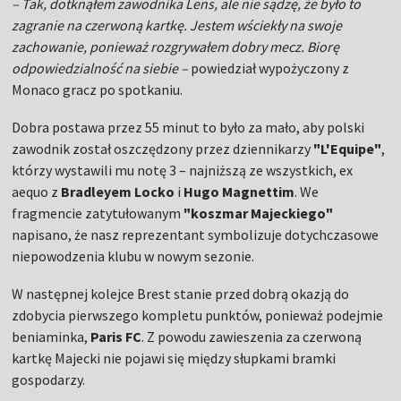
– Tak, dotknąłem zawodnika Lens, ale nie sądzę, że było to
zagranie na czerwoną kartkę. Jestem wściekły na swoje
zachowanie, ponieważ rozgrywałem dobry mecz. Biorę
odpowiedzialność na siebie –
powiedział wypożyczony z
Monaco gracz po spotkaniu.
Dobra postawa przez 55 minut to było za mało, aby polski
zawodnik został oszczędzony przez dziennikarzy
"L'Equipe"
,
którzy wystawili mu notę 3 – najniższą ze wszystkich, ex
aequo z
Bradleyem Locko
i
Hugo Magnettim
. We
fragmencie zatytułowanym
"koszmar Majeckiego"
napisano, że nasz reprezentant symbolizuje dotychczasowe
niepowodzenia klubu w nowym sezonie.
W następnej kolejce Brest stanie przed dobrą okazją do
zdobycia pierwszego kompletu punktów, ponieważ podejmie
beniaminka,
Paris FC
. Z powodu zawieszenia za czerwoną
kartkę Majecki nie pojawi się między słupkami bramki
gospodarzy.