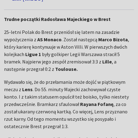
Trudne początki Radosława Majeckiego w Brest
25-letni Polak do Brest przeniósł się latem na zasadzie
wypożyczenia z
AS Monaco
. Został następcą
Marco Bizota
,
który karierę kontynuuje w Aston Villi. W pierwszych dwóch
kolejkach
Ligue 1
były golkiper Legii Warszawa stracił 5
bramek. Najpierw jego zespół zremisował 3:3 z
Lille
, a
następnie przegrał 0:2 z
Toulouse.
Wydawało się, że do przełamania może dojść w piątkowym
meczu z
Lens
. Do 55. minuty Majecki zachowywał czyste
konto. I z takim statusem opuścił też boisko, tylko niestety
przedwcześnie. Bramkarz sfaulował
Rayana Fofanę
, za co
został ukarany czerwoną kartką. Co więcej, Lens przyznano
rzut karny. Od tego momentu wszystko się posypało i
ostatecznie Brest przegrał 1:3.