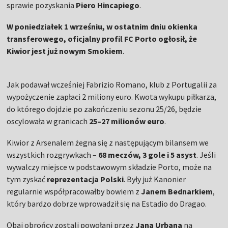
sprawie pozyskania
Piero Hincapiego
.
W poniedziałek 1 wrześniu, w ostatnim dniu okienka
transferowego, oficjalny profil FC Porto ogłosił, że
Kiwior jest już nowym Smokiem
.
Jak podawał wcześniej Fabrizio Romano, klub z Portugalii za
wypożyczenie zapłaci 2 miliony euro. Kwota wykupu piłkarza,
do którego dojdzie po zakończeniu sezonu 25/26, będzie
oscylowała w granicach
25–27 milionów euro
.
Kiwior z Arsenalem żegna się z następującym bilansem we
wszystkich rozgrywkach –
68 meczów, 3 gole i 5 asyst
. Jeśli
wywalczy miejsce w podstawowym składzie Porto, może na
tym zyskać
reprezentacja Polski
. Były już Kanonier
regularnie współpracowałby bowiem z
Janem Bednarkiem
,
który bardzo dobrze wprowadził się na Estadio do Dragao.
Obaj obrońcy zostali powołani przez
Jana Urbana
na