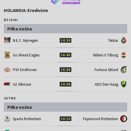
HOLANDIA: Eredivisie
DZISIAJ
Piłka nożna
N.E.C. Nijmegen
Telstar
14:30
Go Ahead Eagles
Willem II Tilburg
16:45
PSV Eindhoven
Fortuna Sittard
18:00
AZ Alkmaar
ADO Den Haag
19:00
JUTRO
Piłka nożna
Sparta Rotterdam
Feyenoord Rotterdam
10:15