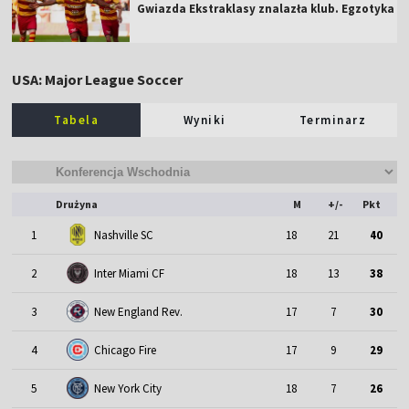
Gwiazda Ekstraklasy znalazła klub. Egzotyka
USA: Major League Soccer
Tabela
Wyniki
Terminarz
Drużyna
M
+/-
Pkt
1
Nashville SC
18
21
40
2
Inter Miami CF
18
13
38
3
New England Rev.
17
7
30
4
Chicago Fire
17
9
29
5
New York City
18
7
26