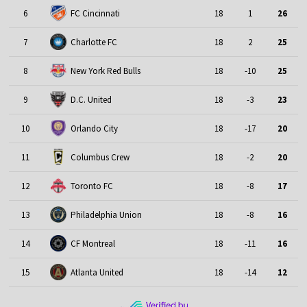
6
FC Cincinnati
18
1
26
7
Charlotte FC
18
2
25
8
New York Red Bulls
18
-10
25
9
D.C. United
18
-3
23
10
Orlando City
18
-17
20
11
Columbus Crew
18
-2
20
12
Toronto FC
18
-8
17
13
Philadelphia Union
18
-8
16
14
CF Montreal
18
-11
16
15
Atlanta United
18
-14
12