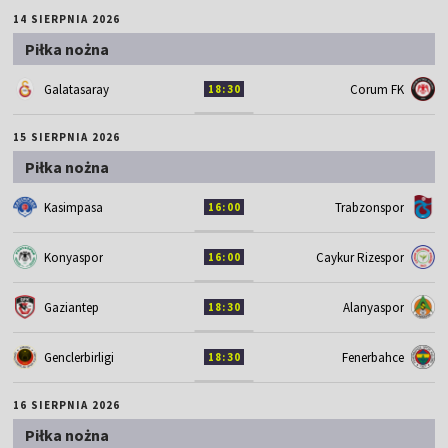
14 SIERPNIA 2026
Piłka nożna
Galatasaray
Corum FK
18:30
15 SIERPNIA 2026
Piłka nożna
Kasimpasa
Trabzonspor
16:00
Konyaspor
Caykur Rizespor
16:00
Gaziantep
Alanyaspor
18:30
Genclerbirligi
Fenerbahce
18:30
16 SIERPNIA 2026
Piłka nożna