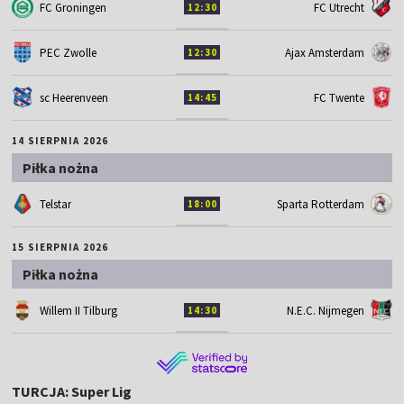
FC Groningen
FC Utrecht
12:30
PEC Zwolle
Ajax Amsterdam
12:30
sc Heerenveen
FC Twente
14:45
14 SIERPNIA 2026
Piłka nożna
Telstar
Sparta Rotterdam
18:00
15 SIERPNIA 2026
Piłka nożna
Willem II Tilburg
N.E.C. Nijmegen
14:30
TURCJA: Super Lig