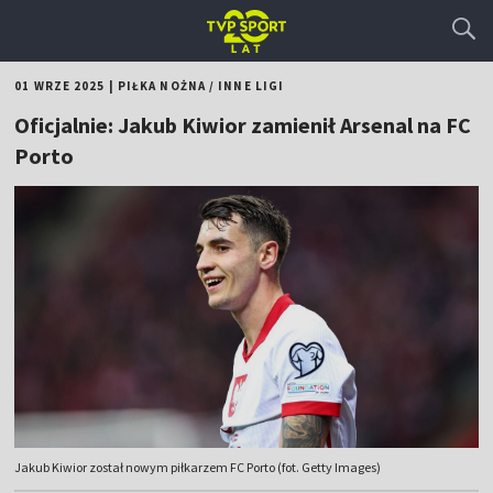
01 WRZE 2025
|
PIŁKA NOŻNA
/
INNE LIGI
Oficjalnie: Jakub Kiwior zamienił Arsenal na FC
Porto
Jakub Kiwior został nowym piłkarzem FC Porto (fot. Getty Images)