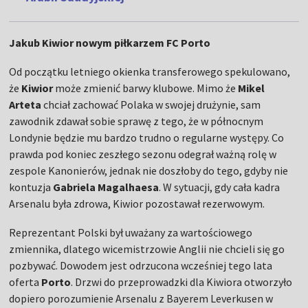
Jakub Kiwior nowym piłkarzem FC Porto
Od początku letniego okienka transferowego spekulowano,
że
Kiwior
może zmienić barwy klubowe. Mimo że
Mikel
Arteta
chciał zachować Polaka w swojej drużynie, sam
zawodnik zdawał sobie sprawę z tego, że w północnym
Londynie będzie mu bardzo trudno o regularne występy. Co
prawda pod koniec zeszłego sezonu odegrał ważną rolę w
zespole Kanonierów, jednak nie doszłoby do tego, gdyby nie
kontuzja
Gabriela Magalhaesa
. W sytuacji, gdy cała kadra
Arsenalu była zdrowa, Kiwior pozostawał rezerwowym.
Reprezentant Polski był uważany za wartościowego
zmiennika, dlatego wicemistrzowie Anglii nie chcieli się go
pozbywać. Dowodem jest odrzucona wcześniej tego lata
oferta
Porto
. Drzwi do przeprowadzki dla Kiwiora otworzyło
dopiero porozumienie Arsenalu z Bayerem Leverkusen w