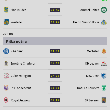
Sint-Truiden
Lommel United
18:45
Westerlo
Union Saint-Gilloise
18:45
JUTRO
Piłka nożna
KAA Gent
Mechelen
11:30
Sporting Charleroi
OH Leuven
14:00
Zulte Waregem
KRC Genk
14:00
RSC Anderlecht
Raal La Louviere
16:30
Royal Antwerp
SK Beveren
17:15