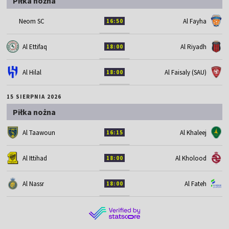
Piłka nożna
Neom SC
Al Fayha
16:50
Al Ettifaq
Al Riyadh
18:00
Al Hilal
Al Faisaly (SAU)
18:00
15 SIERPNIA 2026
Piłka nożna
Al Taawoun
Al Khaleej
16:15
Al Ittihad
Al Kholood
18:00
Al Nassr
Al Fateh
18:00