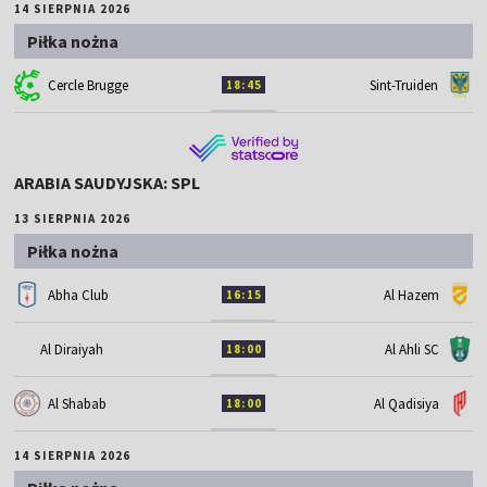
14 SIERPNIA 2026
Piłka nożna
Cercle Brugge
Sint-Truiden
18:45
ARABIA SAUDYJSKA: SPL
13 SIERPNIA 2026
Piłka nożna
Abha Club
Al Hazem
16:15
Al Diraiyah
Al Ahli SC
18:00
Al Shabab
Al Qadisiya
18:00
14 SIERPNIA 2026