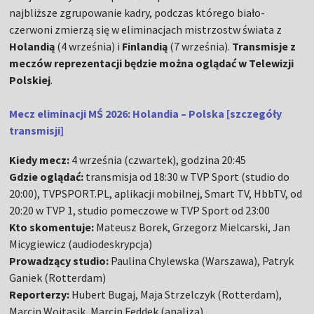
najbliższe zgrupowanie kadry, podczas którego biało-
czerwoni zmierzą się w eliminacjach mistrzostw świata z
Holandią
(4 września) i
Finlandią
(7 września).
Transmisje z
meczów reprezentacji będzie można oglądać w Telewizji
Polskiej
.
Mecz eliminacji MŚ 2026: Holandia – Polska [szczegóły
transmisji]
Kiedy mecz:
4 września (czwartek), godzina 20:45
Gdzie oglądać:
transmisja od 18:30 w TVP Sport (studio do
20:00), TVPSPORT.PL, aplikacji mobilnej, Smart TV, HbbTV, od
20:20 w TVP 1, studio pomeczowe w TVP Sport od 23:00
Kto skomentuje:
Mateusz Borek, Grzegorz Mielcarski, Jan
Micygiewicz (audiodeskrypcja)
Prowadzący studio:
Paulina Chylewska (Warszawa), Patryk
Ganiek (Rotterdam)
Reporterzy:
Hubert Bugaj, Maja Strzelczyk (Rotterdam),
Marcin Wojtasik, Marcin Feddek (analiza)