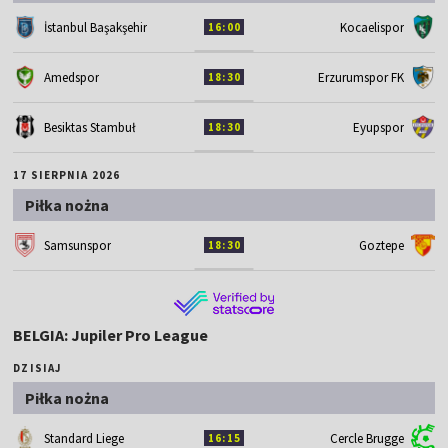
İstanbul Başakşehir
Kocaelispor
16:00
Amedspor
Erzurumspor FK
18:30
Besiktas Stambuł
Eyupspor
18:30
17 SIERPNIA 2026
Piłka nożna
Samsunspor
Goztepe
18:30
BELGIA: Jupiler Pro League
DZISIAJ
Piłka nożna
Standard Liege
Cercle Brugge
16:15