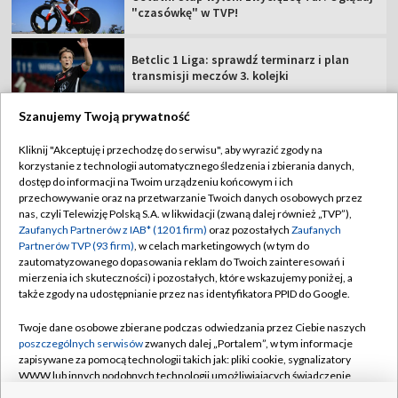
"czasówkę" w TVP!
Betclic 1 Liga: sprawdź terminarz i plan
transmisji meczów 3. kolejki
Szanujemy Twoją prywatność
Kliknij "Akceptuję i przechodzę do serwisu", aby wyrazić zgody na
korzystanie z technologii automatycznego śledzenia i zbierania danych,
TVP
dostęp do informacji na Twoim urządzeniu końcowym i ich
Abonament TVP
Regulamin TVP
przechowywanie oraz na przetwarzanie Twoich danych osobowych przez
nas, czyli Telewizję Polską S.A. w likwidacji (zwaną dalej również „TVP”),
Polityka prywatności
Sklep TVP
Zaufanych Partnerów z IAB* (1201 firm)
oraz pozostałych
Zaufanych
Partnerów TVP (93 firm)
, w celach marketingowych (w tym do
Biuro Reklamy
Moje zgody
zautomatyzowanego dopasowania reklam do Twoich zainteresowań i
mierzenia ich skuteczności) i pozostałych, które wskazujemy poniżej, a
Oferta Handlowa
Biuro reklamy
także zgody na udostępnianie przez nas identyfikatora PPID do Google.
Telegazeta ogłoszenia
Kontakt
Twoje dane osobowe zbierane podczas odwiedzania przez Ciebie naszych
Emisja w TVP
poszczególnych serwisów
zwanych dalej „Portalem”, w tym informacje
zapisywane za pomocą technologii takich jak: pliki cookie, sygnalizatory
Kanały
Rada Programowa
WWW lub innych podobnych technologii umożliwiających świadczenie
dopasowanych i bezpiecznych usług, personalizację treści oraz reklam,
Ogłoszenia przetargowe