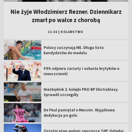
Nie żyje Włodzimierz Rezner. Dziennikarz
zmarł po walce z chorobą
11:32
|
KOLARSTWO
Polacy zaczynają ME. Długa lista
kandydatów do medalu
FIFA odpiera zarzuty i oskarża krytyków o
nieuczciwość
Niezbędnik 3. kolejki PKO BP Ekstraklasy.
Sprawdź szczegóły
De Paul pamiętał o Messim. Wyjątkowa
dedykacja po golu
Ostatni etap wyłoni zwycięzcę TdP. Oglądaj