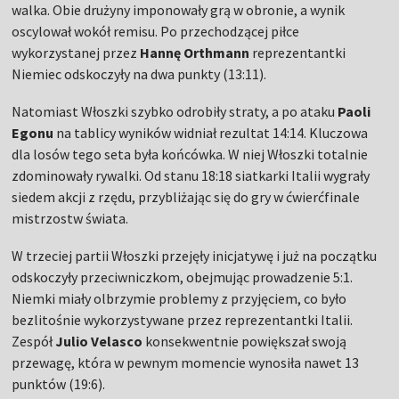
walka. Obie drużyny imponowały grą w obronie, a wynik
oscylował wokół remisu. Po przechodzącej piłce
wykorzystanej przez
Hannę Orthmann
reprezentantki
Niemiec odskoczyły na dwa punkty (13:11).
Natomiast Włoszki szybko odrobiły straty, a po ataku
Paoli
Egonu
na tablicy wyników widniał rezultat 14:14. Kluczowa
dla losów tego seta była końcówka. W niej Włoszki totalnie
zdominowały rywalki. Od stanu 18:18 siatkarki Italii wygrały
siedem akcji z rzędu, przybliżając się do gry w ćwierćfinale
mistrzostw świata.
W trzeciej partii Włoszki przejęły inicjatywę i już na początku
odskoczyły przeciwniczkom, obejmując prowadzenie 5:1.
Niemki miały olbrzymie problemy z przyjęciem, co było
bezlitośnie wykorzystywane przez reprezentantki Italii.
Zespół
Julio Velasco
konsekwentnie powiększał swoją
przewagę, która w pewnym momencie wynosiła nawet 13
punktów (19:6).