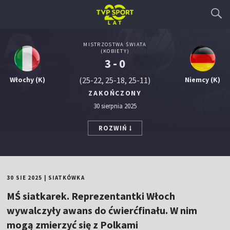
MISTRZOSTWA ŚWIATA
(KOBIETY)
3 - 0
Włochy (K)
(25-22, 25-18, 25-11)
Niemcy (K)
ZAKOŃCZONY
30 sierpnia 2025
ROZWIŃ
30 SIE 2025
|
SIATKÓWKA
MŚ siatkarek. Reprezentantki Włoch
wywalczyły awans do ćwierćfinału. W nim
mogą zmierzyć się z Polkami