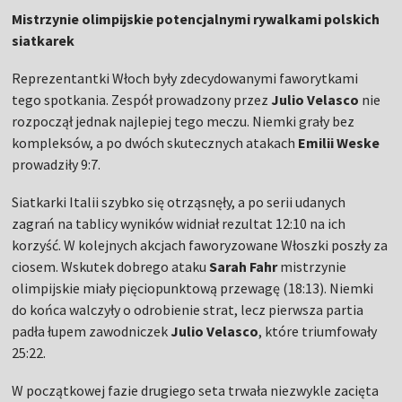
Mistrzynie olimpijskie potencjalnymi rywalkami polskich
siatkarek
Reprezentantki Włoch były zdecydowanymi faworytkami
tego spotkania. Zespół prowadzony przez
Julio Velasco
nie
rozpoczął jednak najlepiej tego meczu. Niemki grały bez
kompleksów, a po dwóch skutecznych atakach
Emilii Weske
prowadziły 9:7.
Siatkarki Italii szybko się otrząsnęły, a po serii udanych
zagrań na tablicy wyników widniał rezultat 12:10 na ich
korzyść. W kolejnych akcjach faworyzowane Włoszki poszły za
ciosem. Wskutek dobrego ataku
Sarah Fahr
mistrzynie
olimpijskie miały pięciopunktową przewagę (18:13). Niemki
do końca walczyły o odrobienie strat, lecz pierwsza partia
padła łupem zawodniczek
Julio Velasco
, które triumfowały
25:22.
W początkowej fazie drugiego seta trwała niezwykle zacięta