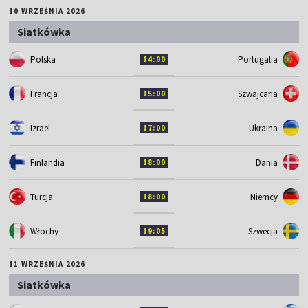
10 WRZEŚNIA 2026
Siatkówka
Polska
Portugalia
14:00
Francja
Szwajcaria
15:00
Izrael
Ukraina
17:00
Finlandia
Dania
18:00
Turcja
Niemcy
18:00
Włochy
Szwecja
19:05
11 WRZEŚNIA 2026
Siatkówka