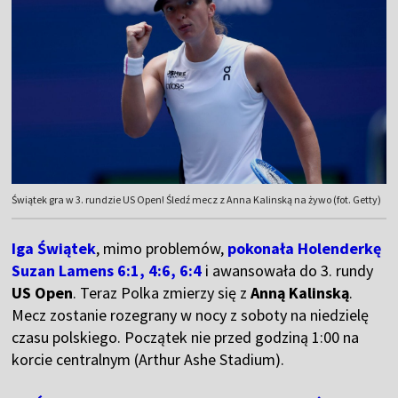
Świątek gra w 3. rundzie US Open! Śledź mecz z Anna Kalinską na żywo (fot. Getty)
Iga Świątek
, mimo problemów,
pokonała Holenderkę
Suzan Lamens 6:1, 4:6, 6:4
i awansowała do 3. rundy
US Open
. Teraz Polka zmierzy się z
Anną Kalinską
.
Mecz zostanie rozegrany w nocy z soboty na niedzielę
czasu polskiego. Początek nie przed godziną 1:00 na
korcie centralnym (Arthur Ashe Stadium).