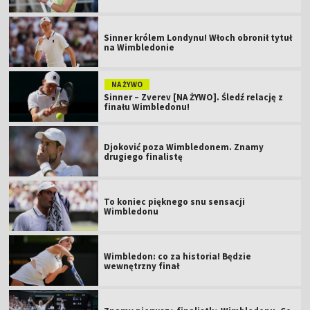
Sinner królem Londynu! Włoch obronił tytuł
na Wimbledonie
NA ŻYWO
Sinner – Zverev [NA ŻYWO]. Śledź relację z
finału Wimbledonu!
Djoković poza Wimbledonem. Znamy
drugiego finalistę
To koniec pięknego snu sensacji
Wimbledonu
Wimbledon: co za historia! Będzie
wewnętrzny finał