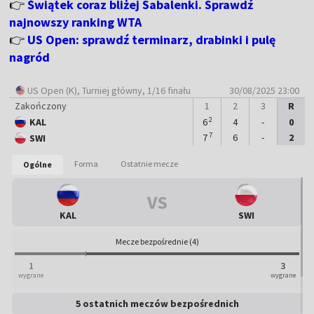
👉
Świątek coraz bliżej Sabalenki. Sprawdź
najnowszy ranking WTA
👉
US Open: sprawdź terminarz, drabinki i pulę
nagród
US Open (K)
, Turniej główny, 1/16 finału
30/08/2025 23:00
Zakończony
1
2
3
R
2
KAL
6
4
-
0
Mecz zakończony
7
7
6
-
2
SWI
0
2
:
-
-
-
-
:
:
Forma
Ostatnie mecze
Ogólne
KAL
SWI
VS
KAL
SWI
Mecze bezpośrednie (4)
1
3
wygrane
wygrane
5 ostatnich meczów bezpośrednich