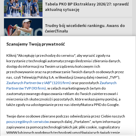
Tabela PKO BP Ekstraklasy 2026/27: sprawdź
aktualną sytuację
Trudny bój wiceliderki rankingu. Awans do
ćwierćfinału
Szanujemy Twoją prywatność
Kliknij "Akceptuję i przechodzę do serwisu", aby wyrazić zgody na
korzystanie z technologii automatycznego śledzenia i zbierania danych,
TVP
dostęp do informacji na Twoim urządzeniu końcowym i ich
przechowywanie oraz na przetwarzanie Twoich danych osobowych przez
Abonament TVP
Regulamin TVP
nas, czyli Telewizję Polską S.A. w likwidacji (zwaną dalej również „TVP”),
Polityka prywatności
Sklep TVP
Zaufanych Partnerów z IAB* (1201 firm)
oraz pozostałych
Zaufanych
Partnerów TVP (93 firm)
, w celach marketingowych (w tym do
Biuro Reklamy
Moje zgody
zautomatyzowanego dopasowania reklam do Twoich zainteresowań i
mierzenia ich skuteczności) i pozostałych, które wskazujemy poniżej, a
Oferta Handlowa
Biuro reklamy
także zgody na udostępnianie przez nas identyfikatora PPID do Google.
Telegazeta ogłoszenia
Kontakt
Twoje dane osobowe zbierane podczas odwiedzania przez Ciebie naszych
Emisja w TVP
poszczególnych serwisów
zwanych dalej „Portalem”, w tym informacje
zapisywane za pomocą technologii takich jak: pliki cookie, sygnalizatory
Kanały
Rada Programowa
WWW lub innych podobnych technologii umożliwiających świadczenie