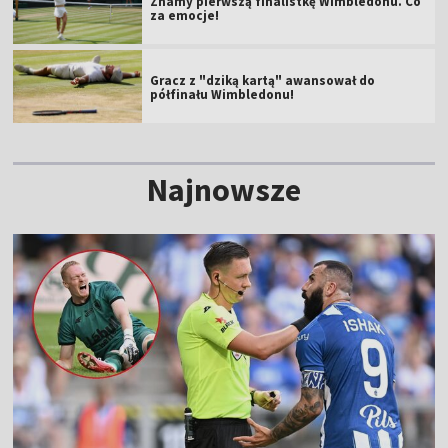
Znamy pierwszą finalistkę Wimbledonu. Co
za emocje!
Gracz z "dziką kartą" awansował do
półfinału Wimbledonu!
Najnowsze