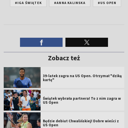
#IGA ŚWIĄTEK
#ANNA KALINSKA
#US OPEN
Zobacz też
39-latek zagra na US Open. Otrzymał "dziką
kartę"
Świątek wybrała partnera! To z nim zagra w
US Open
Będzie debiut Chwalińskiej! Dobre wieści z
US Open