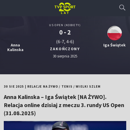
US OPEN (KOBIETY)
0 - 2
(6-7, 4-6)
Anna
Iga Świątek
ZAKOŃCZONY
Kalinska
30 sierpnia 2025
30 SIE 2025
|
RELACJE NA ŻYWO
/
TENIS
/
WIELKI SZLEM
Anna Kalinska – Iga Świątek [NA ŻYWO].
Relacja online dzisiaj z meczu 3. rundy US Open
(31.08.2025)