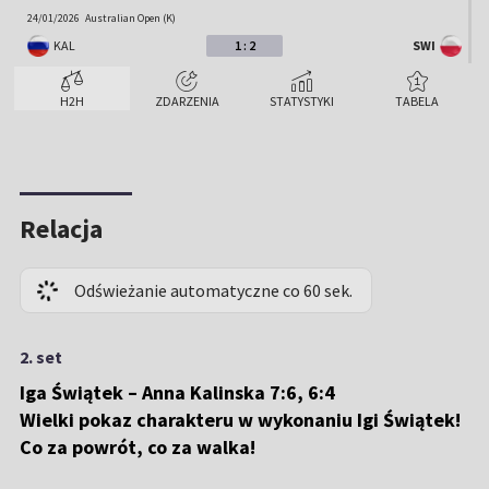
24/01/2026
Australian Open (K)
KAL
1 : 2
SWI
30/08/2025
US Open (K)
H2H
ZDARZENIA
STATYSTYKI
TABELA
KAL
0 : 2
SWI
15/08/2025
Cincinnati (K)
SWI
2 : 0
KAL
Relacja
23/02/2024
Dubaj (K)
SWI
0 : 2
KAL
Odświeżanie automatyczne co 60 sek.
2. set
Iga Świątek – Anna Kalinska 7:6, 6:4
Wielki pokaz charakteru w wykonaniu Igi Świątek!
Co za powrót, co za walka!