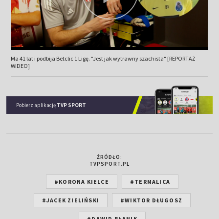
Ma 41 lat i podbija Betclic 1 Ligę. "Jest jak wytrawny szachista" [REPORTAŻ
WIDEO]
Pobierz aplikację
TVP SPORT
ŹRÓDŁO:
TVPSPORT.PL
#KORONA KIELCE
#TERMALICA
#JACEK ZIELIŃSKI
#WIKTOR DŁUGOSZ
#DAWID BŁANIK