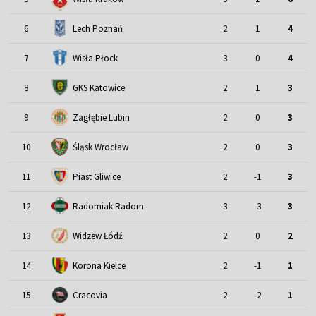
6
Lech Poznań
2
1
4
7
Wisła Płock
3
0
4
8
GKS Katowice
2
1
3
9
Zagłębie Lubin
2
0
3
Śląsk Wrocław
10
2
0
3
11
Piast Gliwice
2
-1
3
12
Radomiak Radom
3
-3
3
13
Widzew Łódź
2
0
2
14
Korona Kielce
2
-1
1
15
Cracovia
2
-2
1