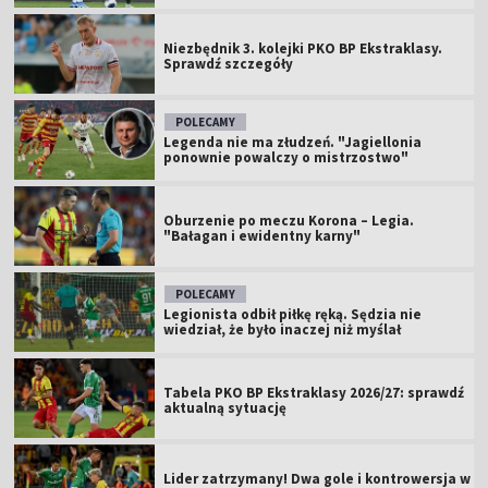
Niezbędnik 3. kolejki PKO BP Ekstraklasy.
Sprawdź szczegóły
POLECAMY
Legenda nie ma złudzeń. "Jagiellonia
ponownie powalczy o mistrzostwo"
Oburzenie po meczu Korona – Legia.
"Bałagan i ewidentny karny"
POLECAMY
Legionista odbił piłkę ręką. Sędzia nie
wiedział, że było inaczej niż myślał
Tabela PKO BP Ekstraklasy 2026/27: sprawdź
aktualną sytuację
Lider zatrzymany! Dwa gole i kontrowersja w