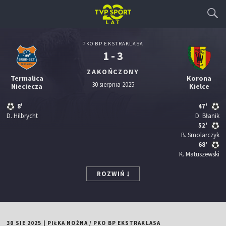
PKO BP EKSTRAKLASA
1 - 3
ZAKOŃCZONY
Termalica
Korona
30 sierpnia 2025
Nieciecza
Kielce
8'
47'
D. Hilbrycht
D. Błanik
52'
B. Smolarczyk
68'
K. Matuszewski
ROZWIŃ
30 SIE 2025
|
PIŁKA NOŻNA
/
PKO BP EKSTRAKLASA