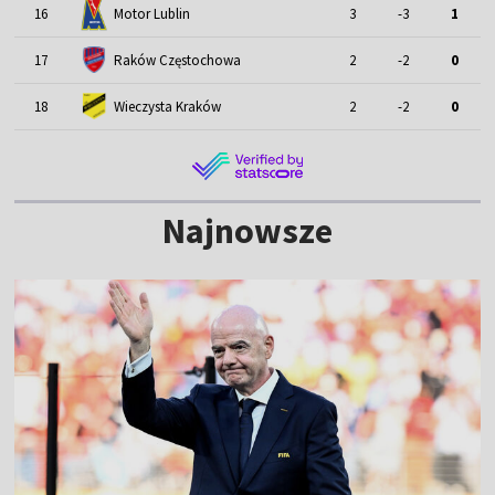
Motor Lublin
16
3
-3
1
17
Raków Częstochowa
2
-2
0
18
Wieczysta Kraków
2
-2
0
Najnowsze