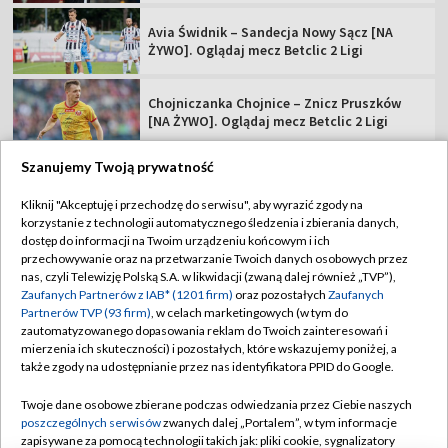
Avia Świdnik – Sandecja Nowy Sącz [NA
ŻYWO]. Oglądaj mecz Betclic 2 Ligi
Chojniczanka Chojnice – Znicz Pruszków
[NA ŻYWO]. Oglądaj mecz Betclic 2 Ligi
Szanujemy Twoją prywatność
Kliknij "Akceptuję i przechodzę do serwisu", aby wyrazić zgody na
korzystanie z technologii automatycznego śledzenia i zbierania danych,
TVP
dostęp do informacji na Twoim urządzeniu końcowym i ich
Abonament TVP
Regulamin TVP
przechowywanie oraz na przetwarzanie Twoich danych osobowych przez
nas, czyli Telewizję Polską S.A. w likwidacji (zwaną dalej również „TVP”),
Polityka prywatności
Sklep TVP
Zaufanych Partnerów z IAB* (1201 firm)
oraz pozostałych
Zaufanych
Partnerów TVP (93 firm)
, w celach marketingowych (w tym do
Biuro Reklamy
Moje zgody
zautomatyzowanego dopasowania reklam do Twoich zainteresowań i
mierzenia ich skuteczności) i pozostałych, które wskazujemy poniżej, a
Oferta Handlowa
Biuro reklamy
także zgody na udostępnianie przez nas identyfikatora PPID do Google.
Telegazeta ogłoszenia
Kontakt
Twoje dane osobowe zbierane podczas odwiedzania przez Ciebie naszych
Emisja w TVP
poszczególnych serwisów
zwanych dalej „Portalem”, w tym informacje
zapisywane za pomocą technologii takich jak: pliki cookie, sygnalizatory