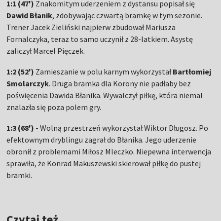
1:1 (47')
Znakomitym uderzeniem z dystansu popisał się
Dawid Błanik
, zdobywając czwartą bramkę w tym sezonie.
Trener Jacek Zieliński najpierw zbudował Mariusza
Fornalczyka, teraz to samo uczynił z 28-latkiem. Asystę
zaliczył Marcel Pięczek.
1:2 (52')
Zamieszanie w polu karnym wykorzystał
Bartłomiej
Smolarczyk
. Druga bramka dla Korony nie padłaby bez
poświęcenia Dawida Błanika. Wywalczył piłkę, która niemal
znalazła się poza polem gry.
1:3 (68')
- Wolną przestrzeń wykorzystał Wiktor Długosz. Po
efektownym dryblingu zagrał do Błanika. Jego uderzenie
obronił z problemami Miłosz Mleczko. Niepewna interwencja
sprawiła, że Konrad Makuszewski skierował piłkę do pustej
bramki.
Czytaj też