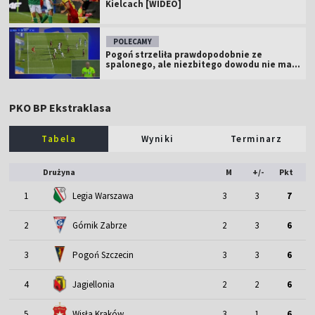
Kielcach [WIDEO]
POLECAMY
Pogoń strzeliła prawdopodobnie ze
spalonego, ale niezbitego dowodu nie ma...
PKO BP Ekstraklasa
Tabela
Wyniki
Terminarz
Drużyna
M
+/-
Pkt
1
Legia Warszawa
3
3
7
2
Górnik Zabrze
2
3
6
3
Pogoń Szczecin
3
3
6
4
Jagiellonia
2
2
6
5
Wisła Kraków
3
1
6