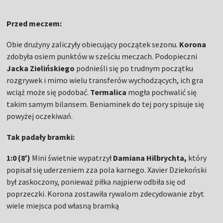
Przed meczem:
Obie drużyny zaliczyły obiecujący początek sezonu.
Korona
zdobyła osiem punktów w sześciu meczach. Podopieczni
Jacka Zielińskiego
podnieśli się po trudnym początku
rozgrywek i mimo wielu transferów wychodzących, ich gra
wciąż może się podobać.
Termalica
mogła pochwalić się
takim samym bilansem. Beniaminek do tej pory spisuje się
powyżej oczekiwań.
Tak padały bramki:
1:0 (8')
Mini świetnie wypatrzył
Damiana Hilbrychta,
który
popisał się uderzeniem zza pola karnego. Xavier Dziekoński
był zaskoczony, ponieważ piłka najpierw odbiła się od
poprzeczki. Korona zostawiła rywalom zdecydowanie zbyt
wiele miejsca pod własną bramką