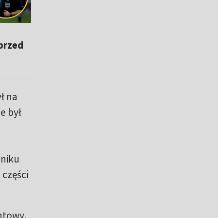
przed
ł na
le był
.
dniku
 części
ntowy,