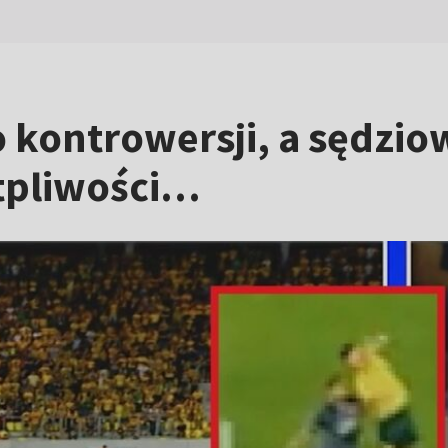
 kontrowersji, a sędziowi
ątpliwości…