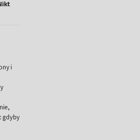
Nikt
ony i
by
nie,
: gdyby