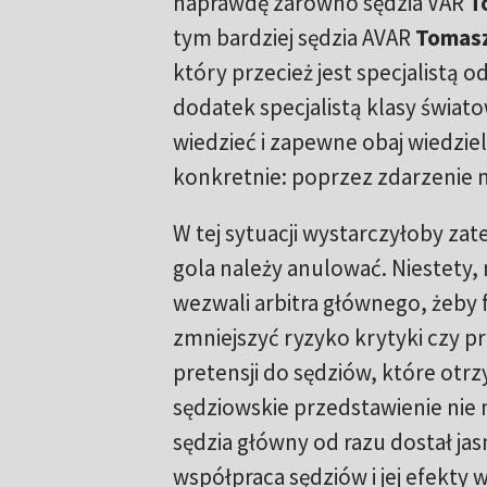
naprawdę zarówno sędzia VAR
T
tym bardziej sędzia AVAR
Tomasz
który przecież jest specjalistą o
dodatek specjalistą klasy świato
wiedzieć i zapewne obaj wiedzieli,
konkretnie: poprzez zdarzenie 
W tej sytuacji wystarczyłoby za
gola należy anulować. Niestety,
wezwali arbitra głównego, żeby fi
zmniejszyć ryzyko krytyki czy pr
pretensji do sędziów, które otr
sędziowskie przedstawienie nie 
sędzia główny od razu dostał jas
współpraca sędziów i jej efekty