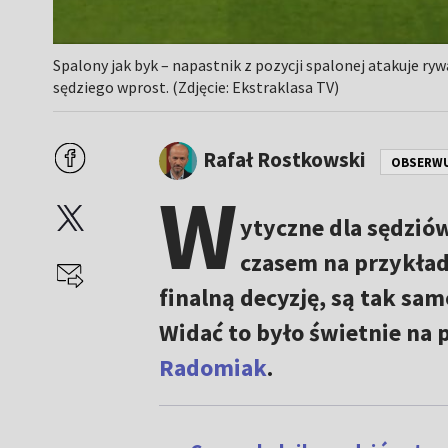
Spalony jak byk – napastnik z pozycji spalonej atakuje ry
sędziego wprost. (Zdjęcie: Ekstraklasa TV)
Rafał Rostkowski
OBSERW
W
ytyczne dla sędzió
czasem na przykład 
finalną decyzję, są tak sam
Widać to było świetnie na
Radomiak
.