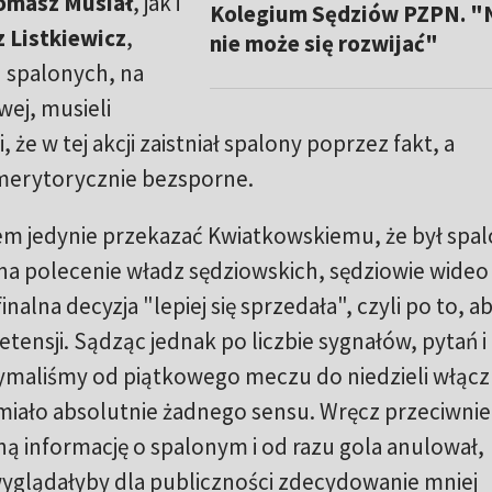
omasz Musiał
, jak i
Kolegium Sędziów PZPN. "
 Listkiewicz
,
nie może się rozwijać"
d spalonych, na
wej, musieli
 że w tej akcji zaistniał spalony poprzez fakt, a
merytorycznie bezsporne.
tem jedynie przekazać Kwiatkowskiemu, że był spal
 na polecenie władz sędziowskich, sędziowie wideo
nalna decyzja "lepiej się sprzedała", czyli po to, a
etensji. Sądząc jednak po liczbie sygnałów, pytań i
zymaliśmy od piątkowego meczu do niedzieli włącz
miało absolutnie żadnego sensu. Wręcz przeciwnie
ną informację o spalonym i od razu gola anulował,
 wyglądałyby dla publiczności zdecydowanie mniej