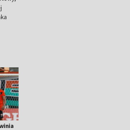
j
aka
winia