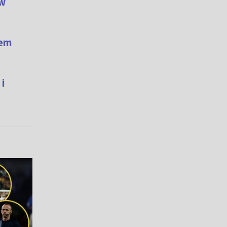
 w
iem
 i