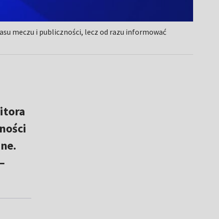
zasu meczu i publiczności, lecz od razu informować
itora
ności
zne.
–