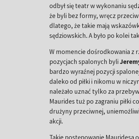
odbył się teatr w wykonaniu sędz
że byli bez formy, wręcz przeciwn
dlatego, że takie mają wskazówk
sędziowskich. A było po kolei t
W momencie dośrodkowania z r
pozycjach spalonych byli
Jeremy
bardzo wyraźnej pozycji spalonej, 
daleko od piłki i nikomu w niczy
należało uznać tylko za przebywa
Maurides tuż po zagraniu piłki c
drużyny przeciwnej, uniemożliwiaj
akcji.
Takie postępowanie Mauridesa oz