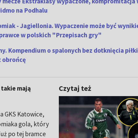
zy mecze Ekstraklasy wypaczone, kompromitacja
widmo na Podhalu
miak - Jagiellonia. Wypaczenie może być wynik
oprawce w polskich "Przepisach gry"
y. Kompendium o spalonych bez dotknięcia piłki
z obrońcę
Czytaj też
 takie mają
la GKS Katowice,
omiaka gola, który
uż po tej bramce