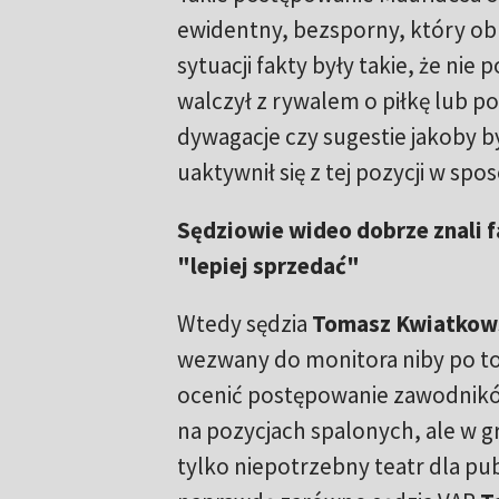
ewidentny, bezsporny, który obl
sytuacji fakty były takie, że ni
walczył z rywalem o piłkę lub po
dywagacje czy sugestie jakoby b
uaktywnił się z tej pozycji w spo
Sędziowie wideo dobrze znali fak
"lepiej sprzedać"
Wtedy sędzia
Tomasz Kwiatkow
wezwany do monitora niby po to
ocenić postępowanie zawodnikó
na pozycjach spalonych, ale w gr
tylko niepotrzebny teatr dla pub