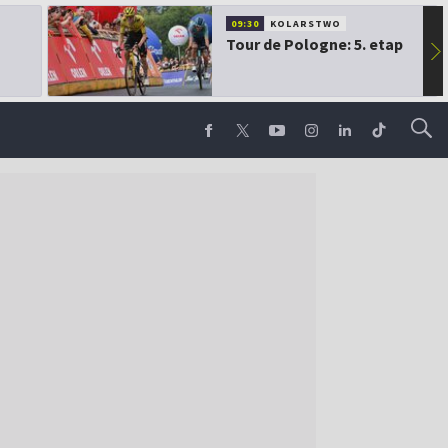
09:30
KOLARSTWO
Tour de Pologne: 5. etap
▶