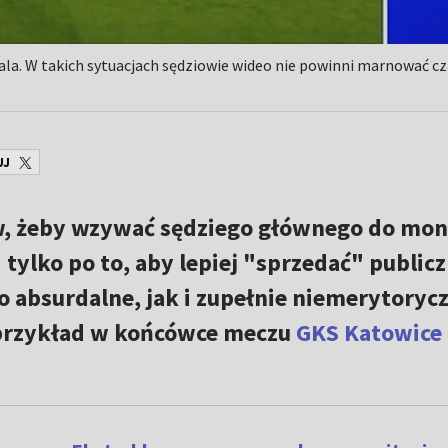
wala. W takich sytuacjach sędziowie wideo nie powinni marnować c
UJ
w, żeby wzywać sędziego głównego do mon
tylko po to, aby lepiej "sprzedać" publicz
o absurdalne, jak i zupełnie niemerytoryc
 przykład w końcówce meczu
GKS Katowice