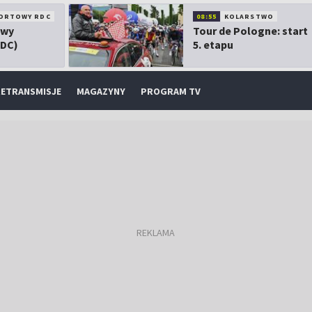
ORTOWY RDC
08:55
KOLARSTWO
owy
Tour de Pologne: start
RDC)
5. etapu
ETRANSMISJE
MAGAZYNY
PROGRAM TV