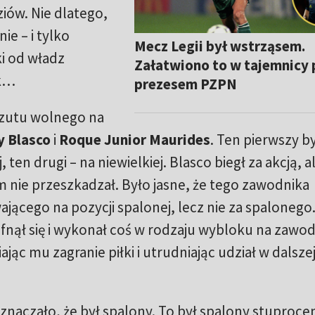
iów. Nie dlatego,
ie – i tylko
Mecz Legii był wstrząsem.
i od władz
Załatwiono to w tajemnicy 
ak…
prezesem PZPN
zutu wolnego na
 Blasco
i
Roque Junior Maurides
. Ten pierwszy by
ten drugi – na niewielkiej. Blasco biegł za akcją, a
m nie przeszkadzał. Było jasne, że tego zawodnika
jącego na pozycji spalonej, lecz nie za spalonego
ofnął się i wykonał coś w rodzaju wybloku na zawo
ąc mu zagranie piłki i utrudniając udział w dalszej
naczało, że był spalony. To był spalony stuproce