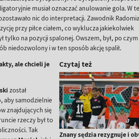
igatoryjnie musiał oznaczać anulowanie gola. W te
e pozostawało nic do interpretacji. Zawodnik Radomi
zycję przy piłce ciałem, co wyklucza jakiekolwiek
ył tylko na pozycji spalonej. Owszem, był, po czym
sób niedozwolony i w ten sposób akcję spalił.
Czytaj też
ty, ale chcieli je
ski
został
, aby samodzielnie
w znajdujących się
uncie rzeczy był to
liczności. Tak
Znany sędzia rezygnuje i ob