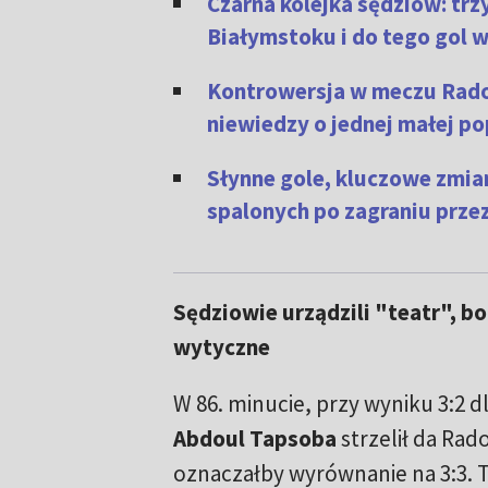
Czarna kolejka sędziów: tr
Białymstoku i do tego gol 
Kontrowersja w meczu Rado
niewiedzy o jednej małej p
Słynne gole, kluczowe zmian
spalonych po zagraniu prze
Sędziowie urządzili "teatr", bo
wytyczne
W 86. minucie, przy wyniku 3:2 d
Abdoul Tapsoba
strzelił da Rad
oznaczałby wyrównanie na 3:3. T