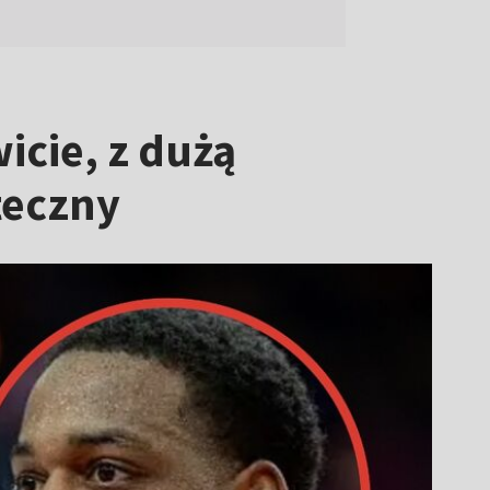
icie, z dużą
teczny