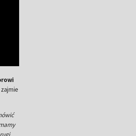
orowi
 zajmie
 mówić
e mamy
rugi