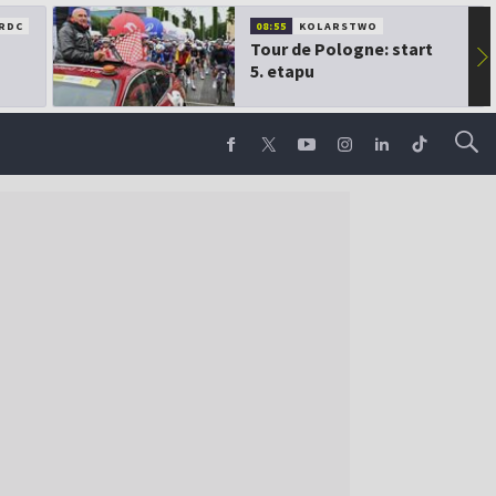
RDC
08:55
KOLARSTWO
Tour de Pologne: start
▶
5. etapu