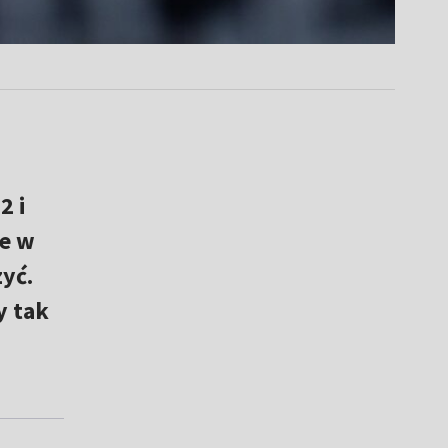
2 i
ce w
yć.
y tak