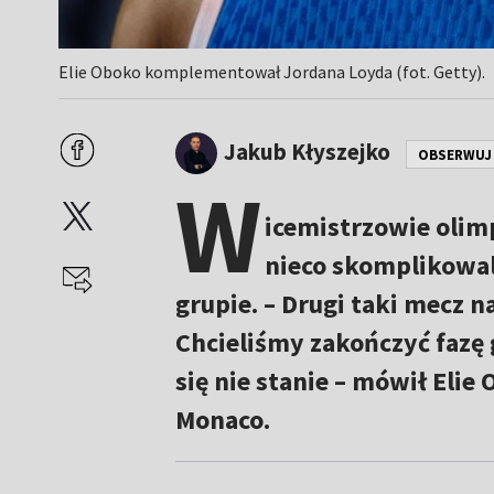
Elie Oboko komplementował Jordana Loyda (fot. Getty).
Jakub Kłyszejko
OBSERWUJ
W
icemistrzowie olimp
nieco skomplikowal
grupie. – Drugi taki mecz 
Chcieliśmy zakończyć fazę
się nie stanie – mówił Eli
Monaco.