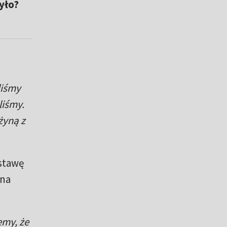
yło?
a
liśmy
liśmy.
żyną z
stawę
 na
emy, że