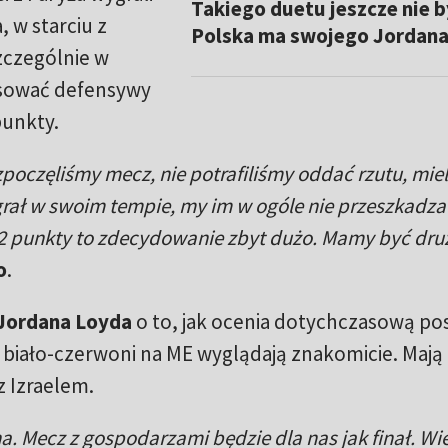
Takiego duetu jeszcze nie b
 w starciu z
Polska ma swojego Jordan
Szczególnie w
orsować defensywy
punkty.
ozpoczęliśmy mecz, nie potrafiliśmy oddać rzutu, mie
grał w swoim tempie, my im w ogóle nie przeszkadza
e 82 punkty to zdecydowanie zbyt dużo. Mamy być dru
o
.
Jordana Loyda
o to, jak ocenia dotychczasową po
ie biało-czerwoni na ME wyglądają znakomicie. Mają
z Izraelem.
na. Mecz z gospodarzami będzie dla nas jak finał. Wi