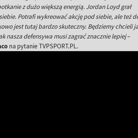
otkanie z dużo większą energią. Jordan Loyd grał
ebie. Potrafi wykreować akcję pod siebie, ale też d
tkowo jest tutaj bardzo skuteczny. Będziemy chcieli j
ak nasza defensywa musi zagrać znacznie lepiej
–
aco
na pytanie TVPSPORT.PL.