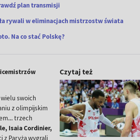
awdź plan transmisji
ła rywali w eliminacjach mistrzostw świata
to. Na co stać Polskę?
Czytaj też
icemistrzów
i wielu swoich
niu z olimpijskim
em... trzech
, Isaia Cordinier,
i z Paryża wygrali