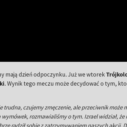
ny mają dzień odpoczynku. Już we wtorek
Trójkol
ki
. Wynik tego meczu może decydować o tym, kto
cie trudna, czujemy zmęczenie, ale przeciwnik może
ma wymówek, rozmawialiśmy o tym. Izrael widział, ż
e radził sobie z zatrzymywaniem naszych akcji. D