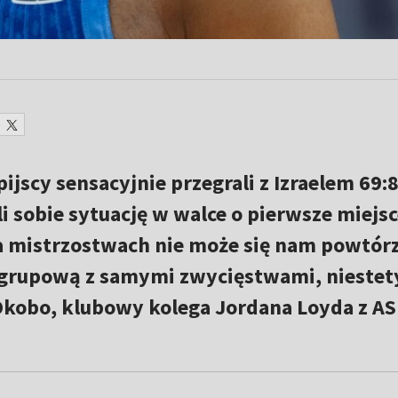
ijscy sensacyjnie przegrali z Izraelem 69:8
i sobie sytuację w walce o pierwsze miejs
na mistrzostwach nie może się nam powtórz
 grupową z samymi zwycięstwami, niestet
e Okobo, klubowy kolega Jordana Loyda z AS