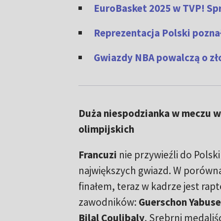
EuroBasket 2025 w TVP! Spr
Reprezentacja Polski pozna
Gwiazdy NBA powalczą o zło
Duża niespodzianka w meczu w
olimpijskich
Francuzi
nie przywieźli do Polsk
największych gwiazd. W porówna
finałem, teraz w kadrze jest rapt
zawodników:
Guerschon Yabusele
Bilal Coulibaly
. Srebrni medaliśc