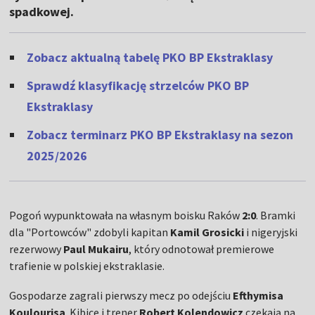
spadkowej.
Zobacz aktualną tabelę PKO BP Ekstraklasy
Sprawdź klasyfikację strzelców PKO BP
Ekstraklasy
Zobacz terminarz PKO BP Ekstraklasy na sezon
2025/2026
Pogoń wypunktowała na własnym boisku Raków
2:0
. Bramki
dla "Portowców" zdobyli kapitan
Kamil Grosicki
i nigeryjski
rezerwowy
Paul Mukairu
, który odnotował premierowe
trafienie w polskiej ekstraklasie.
Gospodarze zagrali pierwszy mecz po odejściu
Efthymisa
Koulourisa
. Kibice i trener
Robert Kolendowicz
czekają na