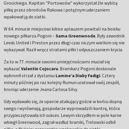
Grosickiego. Kapitan "Portowców" wykorzystał źle wybitą
piłkę przez obrońców Rakowa i potężnym uderzaniem
wpakował ją do siatki.
W 64. minucie miejscowi kibice aplauzem powitali na boisku
nowego piłkarza Pogoni –
Sama Greenwooda
. Były zawodnik
Leeds United i Preston przez długi czas niczym wielkim się nie
wykazywał. Raził wręcz stratami piłki i odpuszczaniem krycia.
Za to w 77. minucie swoimi umiejętnościami musiał się
wykazać
Valentin Cojocaru
. Bramkarz Pogoni doskonale
wybronił strzał z dystansu
Lamine’a Diaby Fadigi
. Cztery
minuty później po raz kolejny Rumun uratował swój zespół,
broniąc uderzenie Jeana Carlosa Silvy.
Gdy wydawało się, że uparcie atakujący goście w końcu dopną
swego i wyrównają, gospodarze wyprowadzili kontrę, która
przypieczętowała ich sukces. Lewym skrzydłem w pole karne
wbiegł Greenwood, zagrał wzdłuż bramki, Trelowski odbił