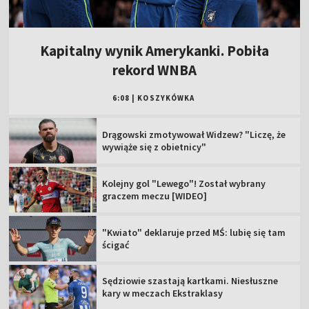
Kapitalny wynik Amerykanki. Pobiła
rekord WNBA
6:08
|
KOSZYKÓWKA
Drągowski zmotywował Widzew? "Liczę, że
wywiąże się z obietnicy"
Kolejny gol "Lewego"! Został wybrany
graczem meczu [WIDEO]
"Kwiato" deklaruje przed MŚ: lubię się tam
ścigać
Sędziowie szastają kartkami. Niesłuszne
kary w meczach Ekstraklasy