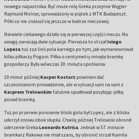
nowego napastnika. Być może rolę Greka przejmie Węgier
Rajmund Molnar, sprowadzony w piątek z MTK Budapeszt.
Póki co nie znalazł się jeszcze w kadrze meczowej.
Niewiele ciekawego działo się w pierwszej części meczu. Na
uwagę zwracają dwie sytuacje. Pierwsza to strzał
Iviego
Lopeza
tuż zza linii pola karnego po tym, jak wymanewrował
kilku piłkarzy Pogoni. Piłka o centymetry minęła bramkę
gospodarzy. Była wówczas 30. minuta spotkania.
10 minut później
Kacper Kostorz
powinien dać
szczecinianom prowadzenie, ale w sytuacji sam na sam z
Kacprem Trelowskim
fatalnie spudłował posyłając piłkę
ponad bramką.
Tuż po przerwie ponownie bliski gola był Lopez, ale z bliska
uderzył znowu obok słupka. Chwilę później Trelowski obronił
uderzenie Greka
Leonardo Kutrisa
. Jednak w 57. minucie
bramkarz Rakowa nie miał szans, by obronić strzał Kamila