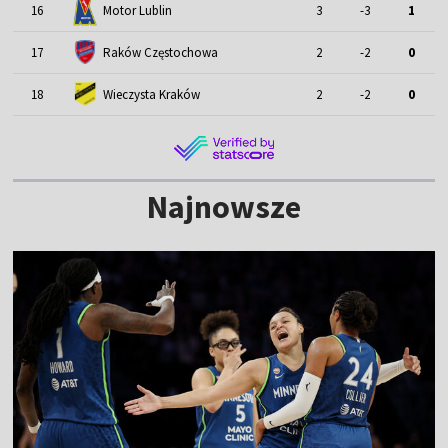
Motor Lublin
16
3
-3
1
17
Raków Częstochowa
2
-2
0
18
Wieczysta Kraków
2
-2
0
Najnowsze