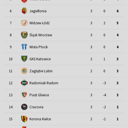
6
Jagiellonia
3
0
6
7
Widzew Łódź
3
2
5
Śląsk Wrocław
8
3
0
4
9
Wisła Płock
3
0
4
10
GKS Katowice
2
1
3
11
Zagłębie Lubin
2
0
3
12
Radomiak Radom
3
-3
3
13
Piast Gliwice
3
-4
3
14
Cracovia
3
-2
2
15
Korona Kielce
2
-1
1