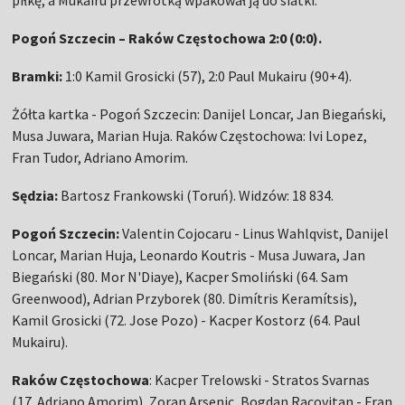
piłkę, a Mukairu przewrotką wpakował ją do siatki.
Pogoń Szczecin – Raków Częstochowa 2:0 (0:0).
Bramki:
1:0 Kamil Grosicki (57), 2:0 Paul Mukairu (90+4).
Żółta kartka - Pogoń Szczecin: Danijel Loncar, Jan Biegański,
Musa Juwara, Marian Huja. Raków Częstochowa: Ivi Lopez,
Fran Tudor, Adriano Amorim.
Sędzia:
Bartosz Frankowski (Toruń). Widzów: 18 834.
Pogoń Szczecin:
Valentin Cojocaru - Linus Wahlqvist, Danijel
Loncar, Marian Huja, Leonardo Koutris - Musa Juwara, Jan
Biegański (80. Mor N'Diaye), Kacper Smoliński (64. Sam
Greenwood), Adrian Przyborek (80. Dimítris Keramítsis),
Kamil Grosicki (72. Jose Pozo) - Kacper Kostorz (64. Paul
Mukairu).
Raków Częstochowa
: Kacper Trelowski - Stratos Svarnas
(17. Adriano Amorim), Zoran Arsenic, Bogdan Racovitan - Fran