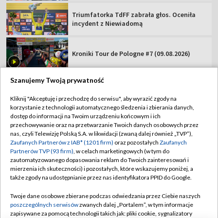
Triumfatorka TdFF zabrała głos. Oceniła
incydent z Niewiadomą
Kroniki Tour de Pologne #7 (09.08.2026)
Szanujemy Twoją prywatność
Kliknij "Akceptuję i przechodzę do serwisu", aby wyrazić zgody na
korzystanie z technologii automatycznego śledzenia i zbierania danych,
TVP
dostęp do informacji na Twoim urządzeniu końcowym i ich
Abonament TVP
Regulamin TVP
przechowywanie oraz na przetwarzanie Twoich danych osobowych przez
nas, czyli Telewizję Polską S.A. w likwidacji (zwaną dalej również „TVP”),
Polityka prywatności
Sklep TVP
Zaufanych Partnerów z IAB* (1201 firm)
oraz pozostałych
Zaufanych
Partnerów TVP (93 firm)
, w celach marketingowych (w tym do
Biuro Reklamy
Moje zgody
zautomatyzowanego dopasowania reklam do Twoich zainteresowań i
mierzenia ich skuteczności) i pozostałych, które wskazujemy poniżej, a
Oferta Handlowa
Biuro reklamy
także zgody na udostępnianie przez nas identyfikatora PPID do Google.
Telegazeta ogłoszenia
Kontakt
Twoje dane osobowe zbierane podczas odwiedzania przez Ciebie naszych
Emisja w TVP
poszczególnych serwisów
zwanych dalej „Portalem”, w tym informacje
zapisywane za pomocą technologii takich jak: pliki cookie, sygnalizatory