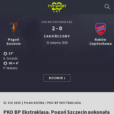
PKO BP EKSTRAKLASA
2 - 0
ZAKOŃCZONY
Pogoń
Raków
31 sierpnia 2025
Szczecin
Częstochowa
57'
K. Grosicki
90
+ 4'
P. Mukairu
ROZWIŃ
31 SIE 2025
|
PIŁKA NOŻNA
/
PKO BP EKSTRAKLASA
PKO BP Ekstraklasa. Pogoń Szczecin pokonała