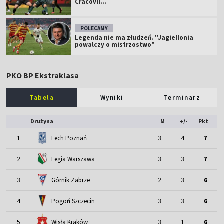
Cracovii...
POLECAMY
Legenda nie ma złudzeń. "Jagiellonia
powalczy o mistrzostwo"
PKO BP Ekstraklasa
Tabela
Wyniki
Terminarz
Drużyna
M
+/-
Pkt
1
Lech Poznań
3
4
7
2
Legia Warszawa
3
3
7
3
Górnik Zabrze
2
3
6
4
Pogoń Szczecin
3
3
6
5
Wisła Kraków
3
1
6