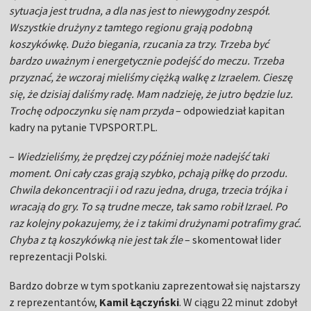
sytuacja jest trudna, a dla nas jest to niewygodny zespół.
Wszystkie drużyny z tamtego regionu grają podobną
koszykówkę. Dużo biegania, rzucania za trzy. Trzeba być
bardzo uważnym i energetycznie podejść do meczu. Trzeba
przyznać, że wczoraj mieliśmy ciężką walkę z Izraelem. Cieszę
się, że dzisiaj daliśmy radę. Mam nadzieję, że jutro będzie luz.
Trochę odpoczynku się nam przyda
– odpowiedział kapitan
kadry na pytanie TVPSPORT.PL.
–
Wiedzieliśmy, że prędzej czy później może nadejść taki
moment. Oni cały czas grają szybko, pchają piłkę do przodu.
Chwila dekoncentracji i od razu jedna, druga, trzecia trójka i
wracają do gry. To są trudne mecze, tak samo robił Izrael. Po
raz kolejny pokazujemy, że i z takimi drużynami potrafimy grać.
Chyba z tą koszykówką nie jest tak źle
– skomentował lider
reprezentacji Polski.
Bardzo dobrze w tym spotkaniu zaprezentował się najstarszy
z reprezentantów,
Kamil Łączyński
. W ciągu 22 minut zdobył