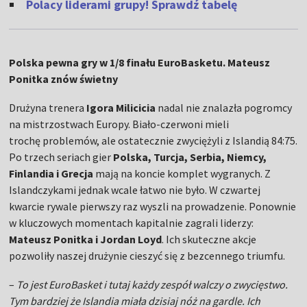
Polacy liderami grupy! Sprawdź tabelę
Polska pewna gry w 1/8 finału EuroBasketu. Mateusz
Ponitka znów świetny
Drużyna trenera
Igora Milicicia
nadal nie znalazła pogromcy
na mistrzostwach Europy. Biało-czerwoni mieli
trochę problemów, ale ostatecznie zwyciężyli z Islandią 84:75.
Po trzech seriach gier
Polska, Turcja, Serbia, Niemcy,
Finlandia i Grecja
mają na koncie komplet wygranych. Z
Islandczykami jednak wcale łatwo nie było. W czwartej
kwarcie rywale pierwszy raz wyszli na prowadzenie. Ponownie
w kluczowych momentach kapitalnie zagrali liderzy:
Mateusz Ponitka i Jordan Loyd
. Ich skuteczne akcje
pozwoliły naszej drużynie cieszyć się z bezcennego triumfu.
–
To jest EuroBasket i tutaj każdy zespół walczy o zwycięstwo.
Tym bardziej że Islandia miała dzisiaj nóż na gardle. Ich