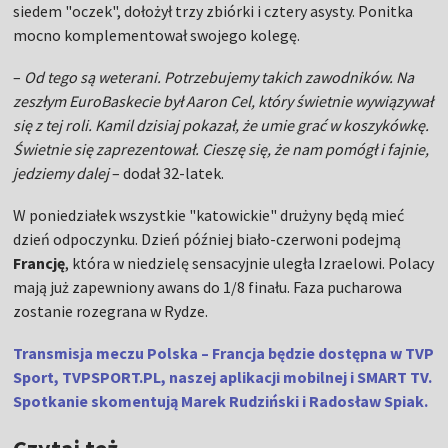
siedem "oczek", dołożył trzy zbiórki i cztery asysty. Ponitka
mocno komplementował swojego kolegę.
–
Od tego są weterani. Potrzebujemy takich zawodników. Na
zeszłym EuroBaskecie był Aaron Cel, który świetnie wywiązywał
się z tej roli. Kamil dzisiaj pokazał, że umie grać w koszykówkę.
Świetnie się zaprezentował. Cieszę się, że nam pomógł i fajnie,
jedziemy dalej
– dodał 32-latek.
W poniedziałek wszystkie "katowickie" drużyny będą mieć
dzień odpoczynku. Dzień później biało-czerwoni podejmą
Francję
, która w niedzielę sensacyjnie uległa Izraelowi. Polacy
mają już zapewniony awans do 1/8 finału. Faza pucharowa
zostanie rozegrana w Rydze.
Transmisja meczu Polska – Francja będzie dostępna w TVP
Sport, TVPSPORT.PL, naszej aplikacji mobilnej i SMART TV.
Spotkanie skomentują Marek Rudziński i Radosław Spiak.