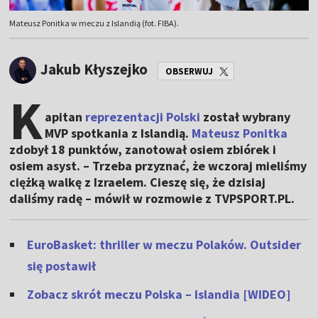
Mateusz Ponitka w meczu z Islandią (fot. FIBA).
Jakub Kłyszejko
OBSERWUJ
K
apitan
reprezentacji Polski
został wybrany
MVP spotkania z Islandią.
Mateusz Ponitka
zdobył 18 punktów, zanotował osiem zbiórek i
osiem asyst. – Trzeba przyznać, że wczoraj mieliśmy
ciężką walkę z Izraelem. Cieszę się, że dzisiaj
daliśmy radę – mówił w rozmowie z TVPSPORT.PL.
EuroBasket: thriller w meczu Polaków. Outsider
się postawił
Zobacz skrót meczu Polska – Islandia [WIDEO]