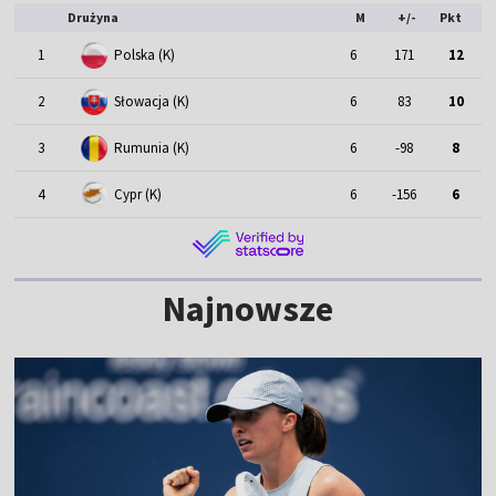
Drużyna
M
+/-
Pkt
1
Polska (K)
6
171
12
2
Słowacja (K)
6
83
10
3
Rumunia (K)
6
-98
8
4
Cypr (K)
6
-156
6
Najnowsze