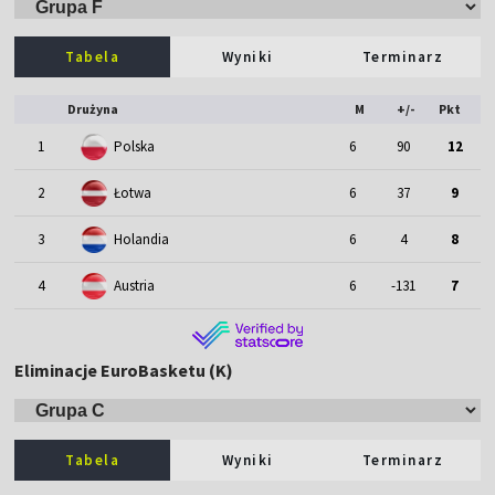
Tabela
Wyniki
Terminarz
Drużyna
M
+/-
Pkt
1
Polska
6
90
12
2
Łotwa
6
37
9
3
Holandia
6
4
8
4
Austria
6
-131
7
Eliminacje EuroBasketu (K)
Tabela
Wyniki
Terminarz