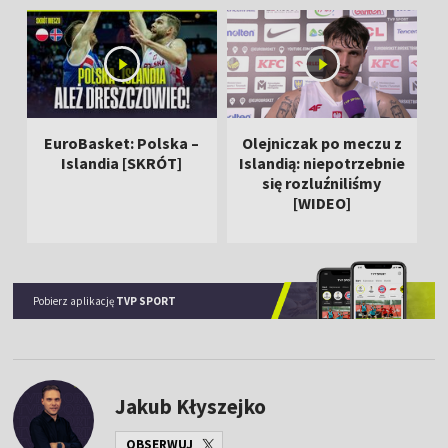
EuroBasket: Polska –
Olejniczak po meczu z
Ł
Islandia [SKRÓT]
Islandią: niepotrzebnie
się rozluźniliśmy
[WIDEO]
Pobierz aplikację
TVP SPORT
Jakub Kłyszejko
OBSERWUJ