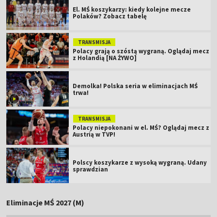
El. MŚ koszykarzy: kiedy kolejne mecze
Polaków? Zobacz tabelę
TRANSMISJA
Polacy grają o szóstą wygraną. Oglądaj mecz
z Holandią [NA ŻYWO]
Demolka! Polska seria w eliminacjach MŚ
trwa!
TRANSMISJA
Polacy niepokonani w el. MŚ? Oglądaj mecz z
Austrią w TVP!
Polscy koszykarze z wysoką wygraną. Udany
sprawdzian
Eliminacje MŚ 2027 (M)