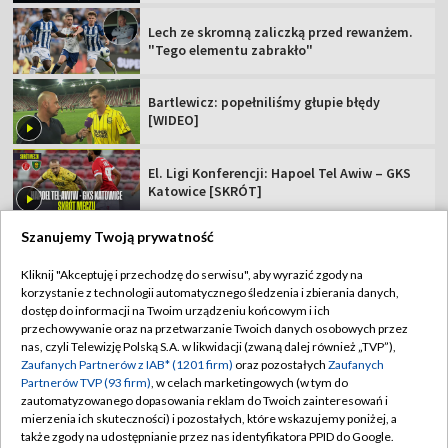
Lech ze skromną zaliczką przed rewanżem.
"Tego elementu zabrakło"
Bartlewicz: popełniliśmy głupie błędy
[WIDEO]
El. Ligi Konferencji: Hapoel Tel Awiw – GKS
Katowice [SKRÓT]
Szanujemy Twoją prywatność
Kliknij "Akceptuję i przechodzę do serwisu", aby wyrazić zgody na
korzystanie z technologii automatycznego śledzenia i zbierania danych,
TVP
dostęp do informacji na Twoim urządzeniu końcowym i ich
Abonament TVP
Regulamin TVP
przechowywanie oraz na przetwarzanie Twoich danych osobowych przez
nas, czyli Telewizję Polską S.A. w likwidacji (zwaną dalej również „TVP”),
Polityka prywatności
Sklep TVP
Zaufanych Partnerów z IAB* (1201 firm)
oraz pozostałych
Zaufanych
Partnerów TVP (93 firm)
, w celach marketingowych (w tym do
Biuro Reklamy
Moje zgody
zautomatyzowanego dopasowania reklam do Twoich zainteresowań i
mierzenia ich skuteczności) i pozostałych, które wskazujemy poniżej, a
Oferta Handlowa
Biuro reklamy
także zgody na udostępnianie przez nas identyfikatora PPID do Google.