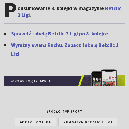
P
odsumowanie 8. kolejki w magazynie
Betclic
2 Ligi
.
Sprawdź tabelę Betclic 2 Ligi po 8. kolejce
Wyraźny awans Ruchu. Zobacz tabelę Betclic 1
Ligi
Pobierz aplikację
TVP SPORT
ŹRÓDŁO: TVP SPORT
#BETCLIC 2 LIGA
#MAGAZYN BETCLIC 2 LIGI