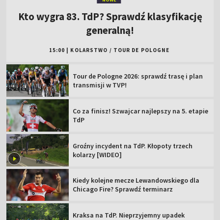
Kto wygra 83. TdP? Sprawdź klasyfikację
generalną!
15:00
|
KOLARSTWO
/
TOUR DE POLOGNE
Tour de Pologne 2026: sprawdź trasę i plan
transmisji w TVP!
Co za finisz! Szwajcar najlepszy na 5. etapie
TdP
Groźny incydent na TdP. Kłopoty trzech
kolarzy [WIDEO]
Kiedy kolejne mecze Lewandowskiego dla
Chicago Fire? Sprawdź terminarz
Kraksa na TdP. Nieprzyjemny upadek