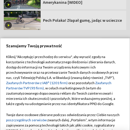
Amerykanina [WIDEO]
Pech Polaka! Złapał gumę, jadąc w ucieczce
Szanujemy Twoją prywatność
TVP
Kliknij "Akceptuję i przechodzę do serwisu", aby wyrazić zgody na
korzystanie z technologii automatycznego śledzenia i zbierania danych,
Abonament TVP
Regulamin TVP
dostęp do informacji na Twoim urządzeniu końcowym i ich
Polityka prywatności
Sklep TVP
przechowywanie oraz na przetwarzanie Twoich danych osobowych przez
nas, czyli Telewizję Polską S.A. w likwidacji (zwaną dalej również „TVP”),
Biuro Reklamy
Moje zgody
Zaufanych Partnerów z IAB* (1201 firm)
oraz pozostałych
Zaufanych
Partnerów TVP (93 firm)
, w celach marketingowych (w tym do
Oferta Handlowa
Biuro reklamy
zautomatyzowanego dopasowania reklam do Twoich zainteresowań i
mierzenia ich skuteczności) i pozostałych, które wskazujemy poniżej, a
Telegazeta ogłoszenia
Kontakt
także zgody na udostępnianie przez nas identyfikatora PPID do Google.
Emisja w TVP
Twoje dane osobowe zbierane podczas odwiedzania przez Ciebie naszych
Kanały
Rada Programowa
poszczególnych serwisów
zwanych dalej „Portalem”, w tym informacje
zapisywane za pomocą technologii takich jak: pliki cookie, sygnalizatory
Ogłoszenia przetargowe