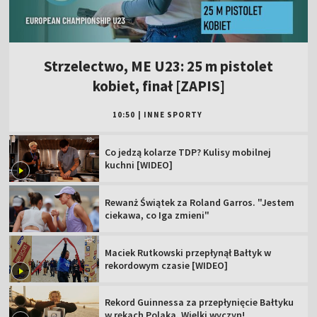
Strzelectwo, ME U23: 25 m pistolet
kobiet, finał [ZAPIS]
10:50
|
INNE SPORTY
Co jedzą kolarze TDP? Kulisy mobilnej
kuchni [WIDEO]
Rewanż Świątek za Roland Garros. "Jestem
ciekawa, co Iga zmieni"
Maciek Rutkowski przepłynął Bałtyk w
rekordowym czasie [WIDEO]
Rekord Guinnessa za przepłynięcie Bałtyku
w rękach Polaka. Wielki wyczyn!