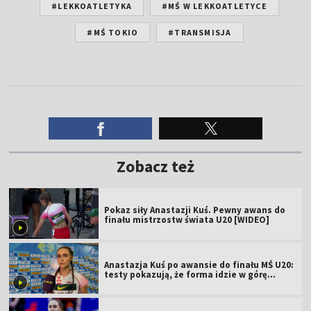
#LEKKOATLETYKA
#MŚ W LEKKOATLETYCE
#MŚ TOKIO
#TRANSMISJA
Zobacz też
Pokaz siły Anastazji Kuś. Pewny awans do
finału mistrzostw świata U20 [WIDEO]
Anastazja Kuś po awansie do finału MŚ U20:
testy pokazują, że forma idzie w górę
[WIDEO]