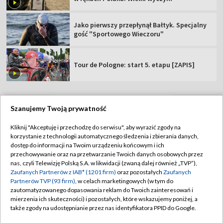
Jako pierwszy przepłynął Bałtyk. Specjalny
gość "Sportowego Wieczoru"
Tour de Pologne: start 5. etapu [ZAPIS]
Szanujemy Twoją prywatność
TVP
Kliknij "Akceptuję i przechodzę do serwisu", aby wyrazić zgody na
korzystanie z technologii automatycznego śledzenia i zbierania danych,
Abonament TVP
Regulamin TVP
dostęp do informacji na Twoim urządzeniu końcowym i ich
Polityka prywatności
Sklep TVP
przechowywanie oraz na przetwarzanie Twoich danych osobowych przez
nas, czyli Telewizję Polską S.A. w likwidacji (zwaną dalej również „TVP”),
Biuro Reklamy
Moje zgody
Zaufanych Partnerów z IAB* (1201 firm)
oraz pozostałych
Zaufanych
Partnerów TVP (93 firm)
, w celach marketingowych (w tym do
Oferta Handlowa
Biuro reklamy
zautomatyzowanego dopasowania reklam do Twoich zainteresowań i
mierzenia ich skuteczności) i pozostałych, które wskazujemy poniżej, a
Telegazeta ogłoszenia
Kontakt
także zgody na udostępnianie przez nas identyfikatora PPID do Google.
Emisja w TVP