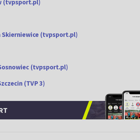
w (tvpsport.pl)
Skierniewice (tvpsport.pl)
Sosnowiec (tvpsport.pl)
Szczecin (TVP 3)
RT