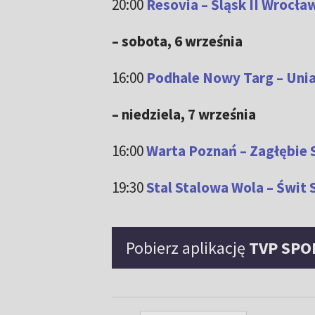
20:00
Resovia – Śląsk II Wrocła
– sobota, 6 września
16:00
Podhale Nowy Targ – Unia 
– niedziela, 7 września
16:00
Warta Poznań – Zagłębie 
19:30
Stal Stalowa Wola – Świt 
Pobierz aplikację
TVP SPO