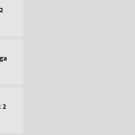
 2
iga
 2