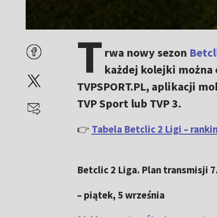
T
rwa nowy sezon
Betcl
każdej kolejki można 
TVPSPORT.PL, aplikacji mob
TVP Sport lub TVP 3.
👉
Tabela Betclic 2 Ligi – ran
Betclic 2 Liga. Plan transmisji 7
– piątek, 5 września