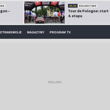
YKA
09:50
KOLARSTWO
egon –
Tour de Pologne: start
4. etapu
ETRANSMISJE
MAGAZYNY
PROGRAM TV