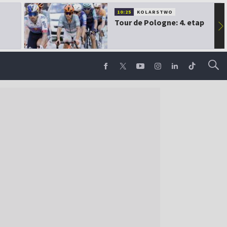
10:25
KOLARSTWO
Tour de Pologne: 4. etap
▶