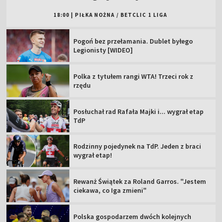
18:00
|
PIŁKA NOŻNA
/
BETCLIC 1 LIGA
Pogoń bez przełamania. Dublet byłego
Legionisty [WIDEO]
Polka z tytułem rangi WTA! Trzeci rok z
rzędu
Posłuchał rad Rafała Majki i... wygrał etap
TdP
Rodzinny pojedynek na TdP. Jeden z braci
wygrał etap!
Rewanż Świątek za Roland Garros. "Jestem
ciekawa, co Iga zmieni"
Polska gospodarzem dwóch kolejnych