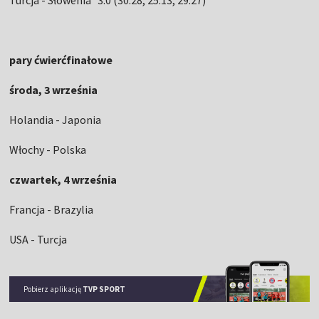
Turcja - Słowenia 3:0 (30:28, 25:13, 29:27)
pary ćwierćfinałowe
środa, 3 września
Holandia - Japonia
Włochy - Polska
czwartek, 4 września
Francja - Brazylia
USA - Turcja
Pobierz aplikację
TVP SPORT