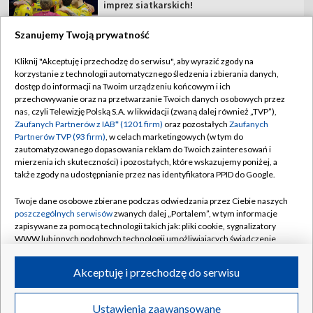
imprez siatkarskich!
Szanujemy Twoją prywatność
Kliknij "Akceptuję i przechodzę do serwisu", aby wyrazić zgody na
korzystanie z technologii automatycznego śledzenia i zbierania danych,
TVP
dostęp do informacji na Twoim urządzeniu końcowym i ich
przechowywanie oraz na przetwarzanie Twoich danych osobowych przez
Abonament TVP
Regulamin TVP
nas, czyli Telewizję Polską S.A. w likwidacji (zwaną dalej również „TVP”),
Polityka prywatności
Sklep TVP
Zaufanych Partnerów z IAB* (1201 firm)
oraz pozostałych
Zaufanych
Partnerów TVP (93 firm)
, w celach marketingowych (w tym do
Biuro Reklamy
Moje zgody
zautomatyzowanego dopasowania reklam do Twoich zainteresowań i
mierzenia ich skuteczności) i pozostałych, które wskazujemy poniżej, a
Oferta Handlowa
Biuro reklamy
także zgody na udostępnianie przez nas identyfikatora PPID do Google.
Telegazeta ogłoszenia
Kontakt
Twoje dane osobowe zbierane podczas odwiedzania przez Ciebie naszych
Emisja w TVP
poszczególnych serwisów
zwanych dalej „Portalem”, w tym informacje
zapisywane za pomocą technologii takich jak: pliki cookie, sygnalizatory
Kanały
Rada Programowa
WWW lub innych podobnych technologii umożliwiających świadczenie
dopasowanych i bezpiecznych usług, personalizację treści oraz reklam,
Ogłoszenia przetargowe
udostępnianie funkcji mediów społecznościowych oraz analizowanie
©2026 Telewizja Polska Spółka Akcyjna w likwidacji
Akceptuję i przechodzę do serwisu
ruchu w Internecie.
Akademia Telewizyjna
Informacje o nadawcy
Twoje dane osobowe zbierane podczas odwiedzania przez Ciebie
Ustawienia zaawansowane