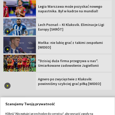
Legia Warszawa może pozyskać nowego
napastnika. Był w kadrze na mundial!
Lech Poznań – KI Klaksvik. Eliminacje Ligi
Europy [SKRÓT]
Mońka: nie lubię grać z takimi zespołami
[WIDEO]
"Dzisiaj duża firma przegrywa u nas".
Umiarkowane zadowolenie Jagiellonii
Agnero po zwycięstwie z Klaksvik:
powinniśmy szybciej grać piłką [WIDEO]
Szanujemy Twoją prywatność
TVP
Kliknij "Akceptuję i przechodzę do serwisu", aby wyrazić zgody na