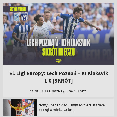
El. Ligi Europy: Lech Poznań – KI Klaksvik
1:0 [SKRÓT]
19:30
|
PIŁKA NOŻNA
/
LIGA EUROPY
Nowy lider TdP to... były żołnierz. Karierę
zaczął w wieku 25 lat!