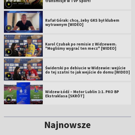
transmisje w TVP Sport!
Rafał Górak: chcę, żeby GKS był klubem
wytrawnym [WIDEO]
Karol Czubak po remisie z Widzewem.
"Mogliśmy wygrać ten mecz" [WIDEO]
Świderski po debiucie w Widzewie: wejście
do tej szatni to jak wejście do domu [WIDEO]
Widzew Łódź – Motor Lublin 1:1. PKO BP
Ekstraklasa [SKRÓT]
Najnowsze