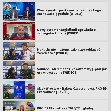
Wawrzyniak o postawie napastnika Legii:
zachował się godnie [WIDEO]
Nowy dyrektor Jagiellonii opowiada o
szczegółach pracy [WIDEO]
Makuch: nie możemy tak łatwo oddawać
zwycięstwa [WIDEO]
Samiec-Talar: mecz z Rakowem wyglądał jak
gra w dwa ognie [WIDEO]
Śląsk Wrocław – Raków Częstochowa. PKO BP
Ekstraklasa [SKRÓT]
PKO BP Ekstraklasa 2026/27: oglądaj