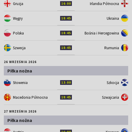
Gruzja
Irlandia Północna
16:00
Węgry
Ukraina
18:45
Polska
Bośnia i Hercegowina
18:45
Szwecja
Rumunia
18:45
26 WRZEŚNIA 2026
Piłka nożna
Słowenia
Szkocja
13:00
Macedonia Północna
Szwajcaria
18:45
27 WRZEŚNIA 2026
Piłka nożna