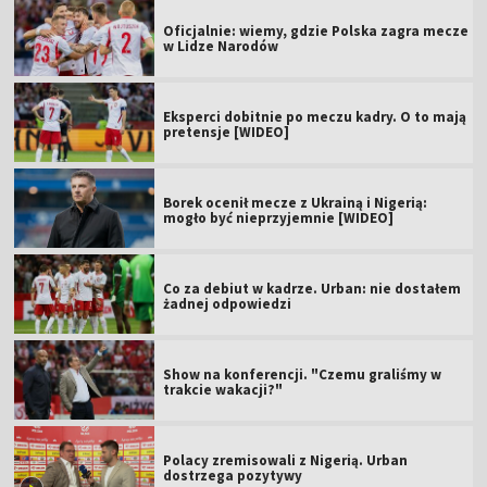
Oficjalnie: wiemy, gdzie Polska zagra mecze
w Lidze Narodów
Eksperci dobitnie po meczu kadry. O to mają
pretensje [WIDEO]
Borek ocenił mecze z Ukrainą i Nigerią:
mogło być nieprzyjemnie [WIDEO]
Co za debiut w kadrze. Urban: nie dostałem
żadnej odpowiedzi
Show na konferencji. "Czemu graliśmy w
trakcie wakacji?"
Polacy zremisowali z Nigerią. Urban
dostrzega pozytywy