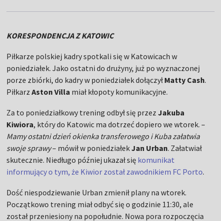
KORESPONDENCJA Z KATOWIC
Piłkarze polskiej kadry spotkali się w Katowicach w
poniedziałek. Jako ostatni do drużyny, już po wyznaczonej
porze zbiórki, do kadry w poniedziałek dołączył
Matty Cash
.
Piłkarz
Aston Villa
miał kłopoty komunikacyjne.
Za to poniedziałkowy trening odbył się przez
Jakuba
Kiwiora
, który do Katowic ma dotrzeć dopiero we wtorek. –
Mamy ostatni dzień okienka transferowego i Kuba załatwia
swoje sprawy
– mówił w poniedziałek
Jan Urban
. Załatwiał
skutecznie. Niedługo później ukazał się
komunikat
informujący o tym, że Kiwior został zawodnikiem FC Porto
.
Dość niespodziewanie Urban zmienił plany na wtorek.
Początkowo trening miał odbyć się o godzinie 11:30, ale
został przeniesiony na popołudnie. Nowa pora rozpoczęcia