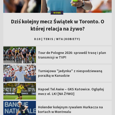
NOWE
Dziś kolejny mecz Świątek w Toronto. O
której relacja na żywo?
8:10
|
TENIS
/
WTA (KOBIETY)
Tour de Pologne 2026: sprawdź trasę i plan
transmisji w TVP!
Turniejowa "jedynka" z niespodziewaną
porażką w Kanadzie
Hapoel Tel Awiw – GKS Katowice. Oglądaj
mecz el. LK! [NA ŻYWO]
Holender kolejnym rywalem Hurkacza na
kortach w Montrealu