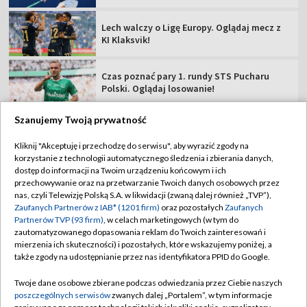
Lech walczy o Ligę Europy. Oglądaj mecz z
KI Klaksvik!
Czas poznać pary 1. rundy STS Pucharu
Polski. Oglądaj losowanie!
Szanujemy Twoją prywatność
Kliknij "Akceptuję i przechodzę do serwisu", aby wyrazić zgody na
korzystanie z technologii automatycznego śledzenia i zbierania danych,
TVP
dostęp do informacji na Twoim urządzeniu końcowym i ich
Abonament TVP
Regulamin TVP
przechowywanie oraz na przetwarzanie Twoich danych osobowych przez
nas, czyli Telewizję Polską S.A. w likwidacji (zwaną dalej również „TVP”),
Polityka prywatności
Sklep TVP
Zaufanych Partnerów z IAB* (1201 firm)
oraz pozostałych
Zaufanych
Partnerów TVP (93 firm)
, w celach marketingowych (w tym do
Biuro Reklamy
Moje zgody
zautomatyzowanego dopasowania reklam do Twoich zainteresowań i
mierzenia ich skuteczności) i pozostałych, które wskazujemy poniżej, a
Oferta Handlowa
Biuro reklamy
także zgody na udostępnianie przez nas identyfikatora PPID do Google.
Telegazeta ogłoszenia
Kontakt
Twoje dane osobowe zbierane podczas odwiedzania przez Ciebie naszych
Emisja w TVP
poszczególnych serwisów
zwanych dalej „Portalem”, w tym informacje