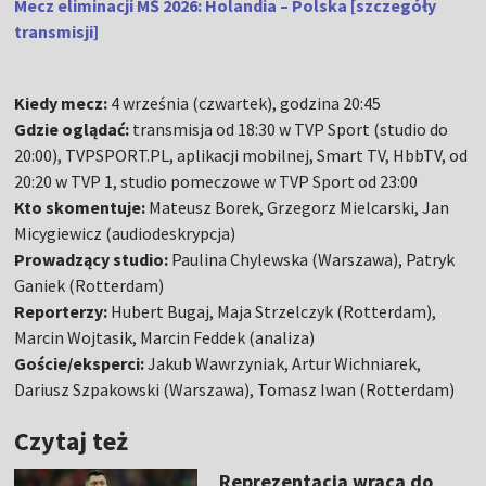
Mecz eliminacji MŚ 2026: Holandia – Polska [szczegóły
transmisji]
Kiedy mecz:
4 września (czwartek), godzina 20:45
Gdzie oglądać:
transmisja od 18:30 w TVP Sport (studio do
20:00), TVPSPORT.PL, aplikacji mobilnej, Smart TV, HbbTV, od
20:20 w TVP 1, studio pomeczowe w TVP Sport od 23:00
Kto skomentuje:
Mateusz Borek, Grzegorz Mielcarski, Jan
Micygiewicz (audiodeskrypcja)
Prowadzący studio:
Paulina Chylewska (Warszawa), Patryk
Ganiek (Rotterdam)
Reporterzy:
Hubert Bugaj, Maja Strzelczyk (Rotterdam),
Marcin Wojtasik, Marcin Feddek (analiza)
Goście/eksperci:
Jakub Wawrzyniak, Artur Wichniarek,
Dariusz Szpakowski (Warszawa), Tomasz Iwan (Rotterdam)
Czytaj też
Reprezentacja wraca do