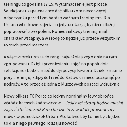
treningu to godzina 17:15. Wytłumaczenie jest proste.
Selekcjoner zapewne chce dać piłkarzom nieco więcej
odpoczynku przed tym bardzo ważnym treningiem. Dla
Urbana wtorkowe zajęcia to jedyna okazja, by nieco dłużej
popracować z zespołem. Poniedziałkowy trening miał
charakter wstępny, a w środę to będzie już przede wszystkim
rozruch przed meczem.
A więc wtorek urasta do rangi najważniejszego dnia na tym
zgrupowaniu. Dzięki przeniesieniu zajęć na popołudnie
selekcjoner będzie mieć do dyspozycji Kiwiora. Dzięki zmianie
pory treningu, zdąży dotrzeć do Katowic i nieco odsapnąć po
podróży. A to przecież jedna z kluczowych postaci w drużynie.
Nowy piłkarz FC Porto to jedyny nominalny lewy obrońca
wśród obecnych kadrowiczów. –
Jeśli z tej strony będzie musiał
zagrać ktoś inny niż Kuba będzie to zawodnik prawonożny
–
mówił w poniedziałek Urban. Ktokolwiek by to nie był, będzie
to dla niego pewnego rodzaju nowość.