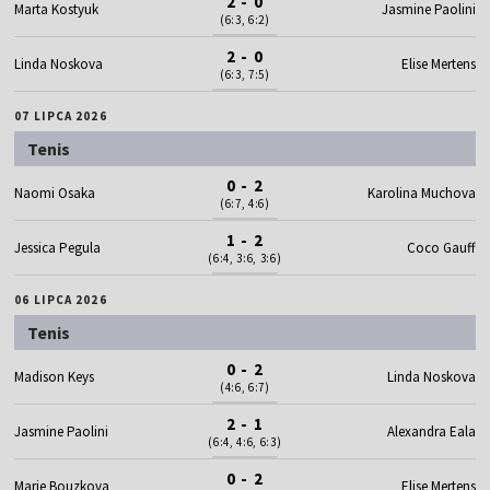
2 - 0
Marta Kostyuk
Jasmine Paolini
(6:3, 6:2)
2 - 0
Linda Noskova
Elise Mertens
(6:3, 7:5)
07 LIPCA 2026
Tenis
0 - 2
Naomi Osaka
Karolina Muchova
(6:7, 4:6)
1 - 2
Jessica Pegula
Coco Gauff
(6:4, 3:6, 3:6)
06 LIPCA 2026
Tenis
0 - 2
Madison Keys
Linda Noskova
(4:6, 6:7)
2 - 1
Jasmine Paolini
Alexandra Eala
(6:4, 4:6, 6:3)
0 - 2
Marie Bouzkova
Elise Mertens