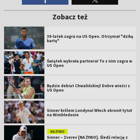
Zobacz też
39-latek zagra na US Open. Otrzymał "dziką
kartę"
Świątek wybrała partnera! To z nim zagra w
US Open
Będzie debiut Chwalińskiej! Dobre wieści z
US Open
Sinner królem Londynu! Włoch obronił tytuł
na Wimbledonie
NA ŻYWO
Sinner – Zverev [NA ŻYWO]. Śledź relację z