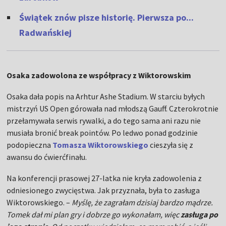
Świątek znów pisze historię. Pierwsza po...
Radwańskie
j
Osaka zadowolona ze współpracy z Wiktorowskim
Osaka dała popis na Arhtur Ashe Stadium. W starciu byłych
mistrzyń US Open górowała nad młodszą Gauff. Czterokrotnie
przełamywała serwis rywalki, a do tego sama ani razu nie
musiała bronić break pointów. Po ledwo ponad godzinie
podopieczna
Tomasza Wiktorowskiego
cieszyła się z
awansu do ćwierćfinału.
Na konferencji prasowej 27-latka nie kryła zadowolenia z
odniesionego zwycięstwa. Jak przyznała, była to zasługa
Wiktorowskiego. –
Myślę, że zagrałam dzisiaj bardzo mądrze.
Tomek dał mi plan gry i dobrze go wykonałam, więc
zasługa po