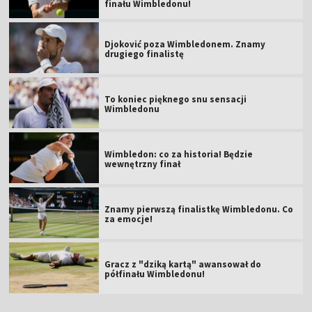
finału Wimbledonu!
Djoković poza Wimbledonem. Znamy
drugiego finalistę
To koniec pięknego snu sensacji
Wimbledonu
Wimbledon: co za historia! Będzie
wewnętrzny finał
Znamy pierwszą finalistkę Wimbledonu. Co
za emocje!
Gracz z "dziką kartą" awansował do
półfinału Wimbledonu!