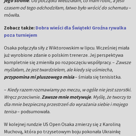
jego stronie
. Od początku wiedziałam, co mam robić, a jeśli
czasem od tego odchodziłam, łatwo było wrócić do schematu
–
mówiła.
Zobacz także:
Dobra wieści dla Świątek! Groźna rywalka
poza turniejem
Osaka połączyła siły z Wiktorowskim w lipcu. Wcześniej miała
już wyrobione zdanie o polskim trenerze. Jej perspektywa
kompletnie się zmieniła po rozpoczęciu współpracy. –
Zawsze
myślałam, że jest twardzielem, ale kiedy się uśmiecha,
przypomina mi pluszowego misia
– śmiała się tenisistka.
–
Kiedy razem rozmawiamy po meczu, w ogóle nie jest szorstki.
Wręcz przeciwnie.
Zawsze mnie motywuje
. Myślę, że tworzy to
dla mnie bezpieczną przestrzeń do wyrażania siebie i mojego
tenisa
–
podsumowała.
W kolejnej rundzie US Open Osaka zmierzy się z Karoliną
Muchovą, która po trzysetowym boju pokonała Ukrainkę