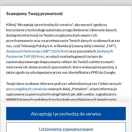
Szanujemy Twoją prywatność
TVP
Kliknij "Akceptuję i przechodzę do serwisu", aby wyrazić zgody na
korzystanie z technologii automatycznego śledzenia i zbierania danych,
Abonament TVP
Regulamin TVP
dostęp do informacji na Twoim urządzeniu końcowym i ich
Polityka prywatności
Sklep TVP
przechowywanie oraz na przetwarzanie Twoich danych osobowych przez
nas, czyli Telewizję Polską S.A. w likwidacji (zwaną dalej również „TVP”),
Biuro Reklamy
Moje zgody
Zaufanych Partnerów z IAB* (1201 firm)
oraz pozostałych
Zaufanych
Partnerów TVP (93 firm)
, w celach marketingowych (w tym do
Oferta Handlowa
Biuro reklamy
zautomatyzowanego dopasowania reklam do Twoich zainteresowań i
mierzenia ich skuteczności) i pozostałych, które wskazujemy poniżej, a
Telegazeta ogłoszenia
Kontakt
także zgody na udostępnianie przez nas identyfikatora PPID do Google.
Emisja w TVP
Twoje dane osobowe zbierane podczas odwiedzania przez Ciebie naszych
Kanały
Rada Programowa
poszczególnych serwisów
zwanych dalej „Portalem”, w tym informacje
zapisywane za pomocą technologii takich jak: pliki cookie, sygnalizatory
Ogłoszenia przetargowe
WWW lub innych podobnych technologii umożliwiających świadczenie
©2026 Telewizja Polska Spółka Akcyjna w likwidacji
dopasowanych i bezpiecznych usług, personalizację treści oraz reklam,
Akademia Telewizyjna
udostępnianie funkcji mediów społecznościowych oraz analizowanie
Akceptuję i przechodzę do serwisu
Informacje o nadawcy
ruchu w Internecie.
Centrum informacji TVP
Twoje dane osobowe zbierane podczas odwiedzania przez Ciebie
Ustawienia zaawansowane
News
Transmisje
Wideo
Więcej
poszczególnych serwisów
na Portalu, takie jak adresy IP, identyfikatory