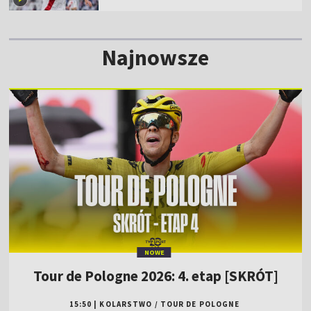
Najnowsze
NOWE
Tour de Pologne 2026: 4. etap [SKRÓT]
15:50
|
KOLARSTWO
/
TOUR DE POLOGNE